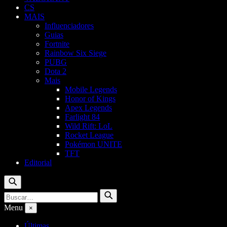
CS
MAIS
Influenciadores
Guias
Fortnite
Rainbow Six Siege
PUBG
Dota 2
Mais
Mobile Legends
Honor of Kings
Apex Legends
Farlight 84
Wild Rift: LoL
Rocket League
Pokémon UNITE
TFT
Editorial
Buscar
Buscar
Buscar
por:
Menu
×
Últimas