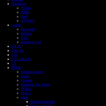
Hardware
Pichau
AMD
Intel
NVIDIA
Games
Minecraft
Roblox
GTA
Resident Evil
EA FC
Free fire
LoL
VALORANT
CS
MAIS
Influenciadores
Guias
Fortnite
Rainbow Six Siege
PUBG
Dota 2
Mais
Mobile Legends
Honor of Kings