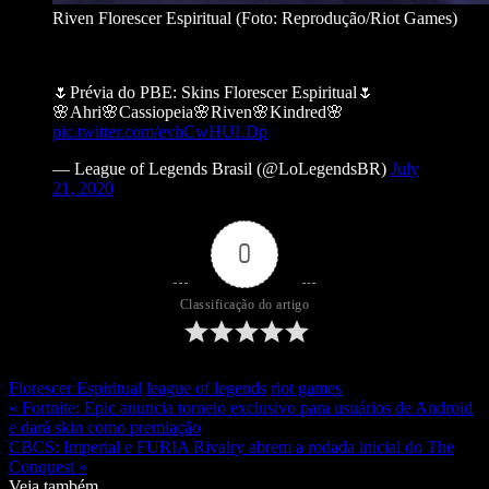
Riven Florescer Espiritual (Foto: Reprodução/Riot Games)
🌷Prévia do PBE: Skins Florescer Espiritual🌷
🌸Ahri🌸Cassiopeia🌸Riven🌸Kindred🌸
pic.twitter.com/evhCwHULDp
— League of Legends Brasil (@LoLegendsBR)
July
21, 2020
0
Classificação do artigo
Florescer Espiritual
league of legends
riot games
« Fortnite: Epic anuncia torneio exclusivo para usuários de Android
e dará skin como premiação
CBCS: Imperial e FURIA Rivalry abrem a rodada inicial do The
Conquest »
Veja também