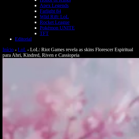
Apex Legends
Farlight 84
Wild Rift: LoL
Rocket League
Pokémon UNITE
TFT
Editorial
Início
-
LoL
-
LoL: Riot Games revela as skins Florescer Espiritual
para Ahri, Kindred, Riven e Cassiopeia