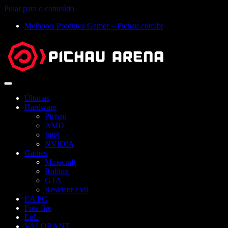
Pular para o conteúdo
Melhores Produtos Gamer – Pichau.com.br
Abrir
menu
Últimas
Hardware
Pichau
AMD
Intel
NVIDIA
Games
Minecraft
Roblox
GTA
Resident Evil
EA FC
Free fire
LoL
VALORANT