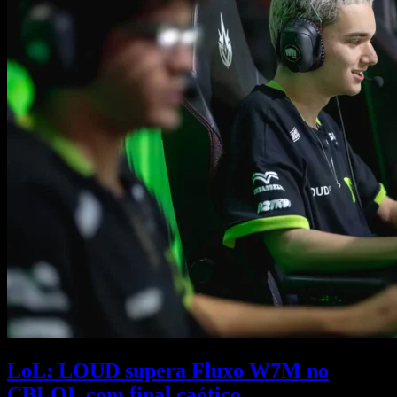
LoL: LOUD supera Fluxo W7M no
CBLOL com final caótico