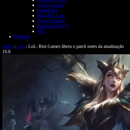
Apex Legends
Farlight 84
Wild Rift: LoL
Rocket League
Pokémon UNITE
TFT
Editorial
Início
-
LoL
-
LoL: Riot Games libera o patch notes da atualização
10.8