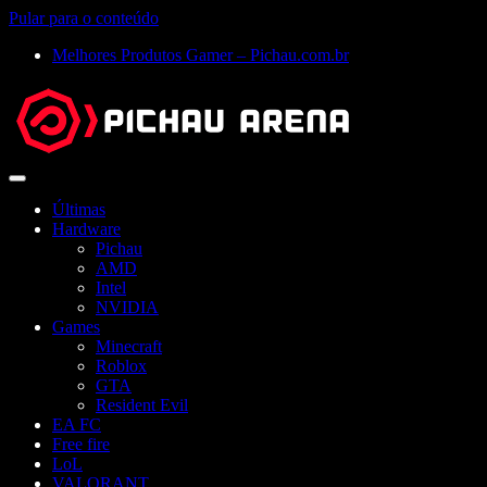
Pular para o conteúdo
Melhores Produtos Gamer – Pichau.com.br
Abrir
menu
Últimas
Hardware
Pichau
AMD
Intel
NVIDIA
Games
Minecraft
Roblox
GTA
Resident Evil
EA FC
Free fire
LoL
VALORANT