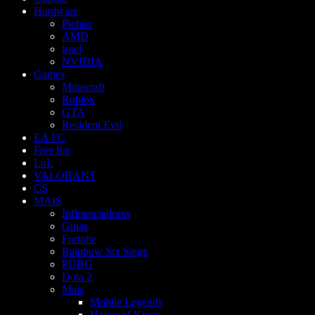
Hardware
Pichau
AMD
Intel
NVIDIA
Games
Minecraft
Roblox
GTA
Resident Evil
EA FC
Free fire
LoL
VALORANT
CS
MAIS
Influenciadores
Guias
Fortnite
Rainbow Six Siege
PUBG
Dota 2
Mais
Mobile Legends
Honor of Kings