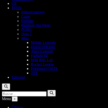
CS
MAIS
Influenciadores
Guias
Fortnite
Rainbow Six Siege
PUBG
Dota 2
Mais
Mobile Legends
Honor of Kings
Apex Legends
Farlight 84
Wild Rift: LoL
Rocket League
Pokémon UNITE
TFT
Editorial
Buscar
Buscar
Buscar
por:
Menu
×
Últimas