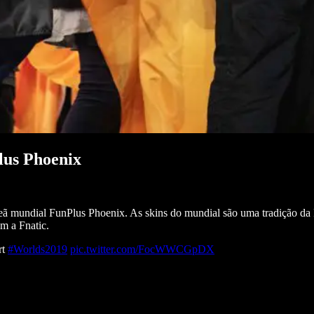
lus Phoenix
ampeã mundial FunPlus Phoenix. As skins do mundial são uma tradição
m a Fnatic.
rt
#Worlds2019
pic.twitter.com/FocWWCGpDX