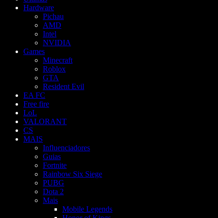
Hardware
Pichau
AMD
Intel
NVIDIA
Games
Minecraft
Roblox
GTA
Resident Evil
EA FC
Free fire
LoL
VALORANT
CS
MAIS
Influenciadores
Guias
Fortnite
Rainbow Six Siege
PUBG
Dota 2
Mais
Mobile Legends
Honor of Kings