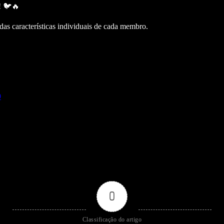
! 🐦🔥
das características individuais de cada membro.
0
0
Classificação do artigo