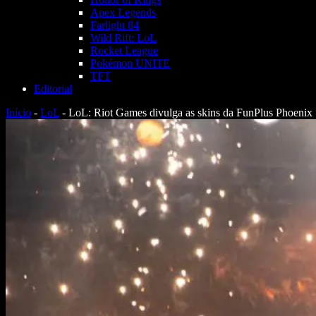
Apex Legends
Farlight 84
Wild Rift: LoL
Rocket League
Pokémon UNITE
TFT
Editorial
Início
-
LoL
-
LoL: Riot Games divulga as skins da FunPlus Phoenix