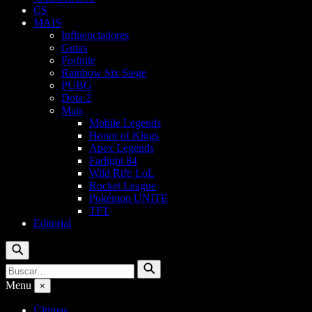
CS
MAIS
Influenciadores
Guias
Fortnite
Rainbow Six Siege
PUBG
Dota 2
Mais
Mobile Legends
Honor of Kings
Apex Legends
Farlight 84
Wild Rift: LoL
Rocket League
Pokémon UNITE
TFT
Editorial
Buscar
Buscar
Buscar
por:
Menu
×
Últimas