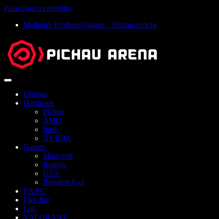
Pular para o conteúdo
Melhores Produtos Gamer – Pichau.com.br
Abrir
menu
Últimas
Hardware
Pichau
AMD
Intel
NVIDIA
Games
Minecraft
Roblox
GTA
Resident Evil
EA FC
Free fire
LoL
VALORANT