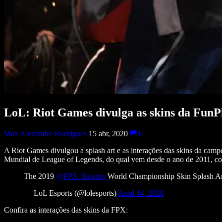
LoL: Riot Games divulga as skins da FunP
Max Alexandre Rodrigues
15 abr, 2020
0
A Riot Games divulgou a splash art e as interações das skins da c
Mundial de League of Legends, do qual vem desde o ano de 2011, co
The 2019
@FPX_Esports
World Championship Skin Splash A
— LoL Esports (@lolesports)
April 14, 2020
Confira as interações das skins da FPX: