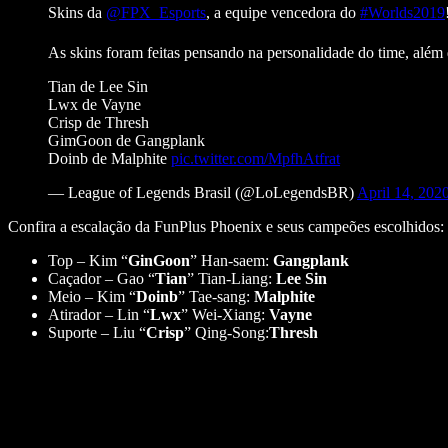
Skins da
@FPX_Esports
, a equipe vencedora do
#Worlds2019
As skins foram feitas pensando na personalidade do time, além 
Tian de Lee Sin
Lwx de Vayne
Crisp de Thresh
GimGoon de Gangplank
Doinb de Malphite
pic.twitter.com/MpfhAtfrat
— League of Legends Brasil (@LoLegendsBR)
April 14, 202
Confira a escalação da FunPlus Phoenix e seus campeões escolhidos:
Top – Kim “
GinGoon
” Han-saem:
Gangplank
Caçador – Gao “
Tian
” Tian-Liang:
Lee Sin
Meio – Kim “
Doinb
” Tae-sang:
Malphite
Atirador – Lin “
Lwx
” Wei-Xiang:
Vayne
Suporte – Liu “
Crisp
” Qing-Song:
Thresh