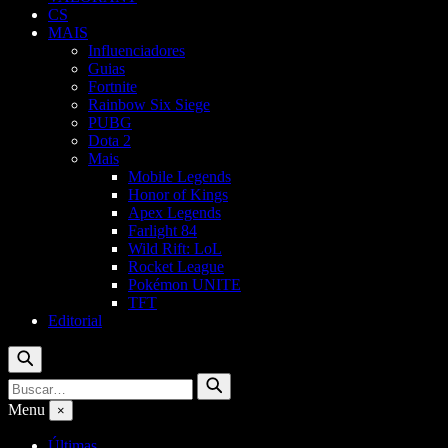
CS
MAIS
Influenciadores
Guias
Fortnite
Rainbow Six Siege
PUBG
Dota 2
Mais
Mobile Legends
Honor of Kings
Apex Legends
Farlight 84
Wild Rift: LoL
Rocket League
Pokémon UNITE
TFT
Editorial
Buscar
Buscar
Buscar
por:
Menu
×
Últimas