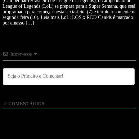
(Campeonato Brasileiro de League of Legends), o campeonato de
League of Legends (LoL) se prepara para a Super Semana, que está
programada para começar nesta sexta-feira (7) e terminar somente na
segunda-feira (10). Leia mais LoL: LOS x RED Canids é marcado
por amasso […]
Inscrever-se
0
COMENTÁRIOS