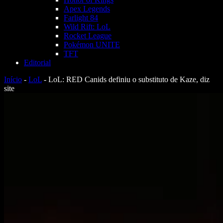
Apex Legends
Farlight 84
Wild Rift: LoL
Rocket League
Pokémon UNITE
TFT
Editorial
Início
-
LoL
-
LoL: RED Canids definiu o substituto de Kaze, diz
site