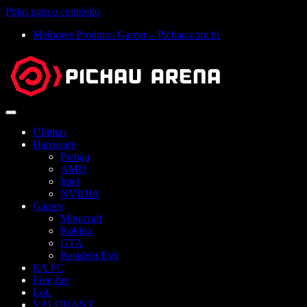
Pular para o conteúdo
Melhores Produtos Gamer – Pichau.com.br
Abrir
menu
Últimas
Hardware
Pichau
AMD
Intel
NVIDIA
Games
Minecraft
Roblox
GTA
Resident Evil
EA FC
Free fire
LoL
VALORANT