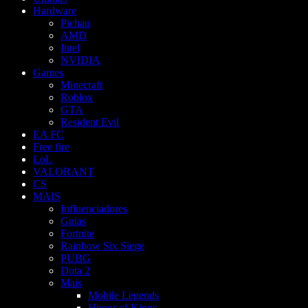
Hardware
Pichau
AMD
Intel
NVIDIA
Games
Minecraft
Roblox
GTA
Resident Evil
EA FC
Free fire
LoL
VALORANT
CS
MAIS
Influenciadores
Guias
Fortnite
Rainbow Six Siege
PUBG
Dota 2
Mais
Mobile Legends
Honor of Kings