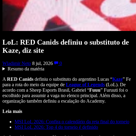
LoL: RED Canids definiu o substituto de
Kaze, diz site
Wladimir Neto
8 jul, 2026
0
Resumo da matéria
A
RED
Canids
definiu o substituto do argentino Lucas “
Kaze
” Fe
para a rota do meio da equipe de
League of Legends
(LoL). De
acordo com a Sheep Esports Brasil, Gabriel “
Fuuu
” Furuuti foi o
escolhido para assumir a vaga no elenco principal. Além disso, a
organização também definiu a escalação do Academy.
Leia mais
MSI LoL 2026: Confira o calendário da reta final do torneio
MSI LoL 2026: Top 4 do torneio é definido