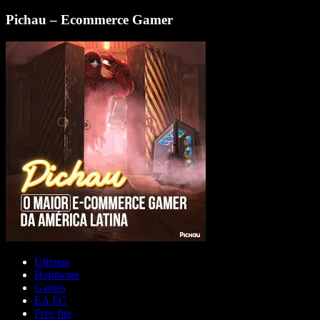
Pichau – Ecommerce Gamer
Últimas
Hardware
Games
EA FC
Free fire