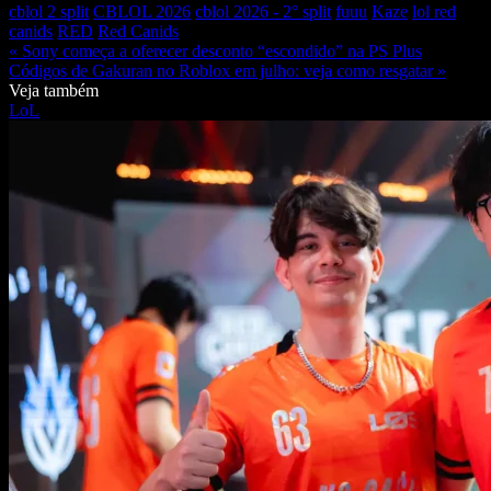
cblol 2 split
CBLOL 2026
cblol 2026 - 2° split
fuuu
Kaze
lol red
canids
RED
Red Canids
« Sony começa a oferecer desconto “escondido” na PS Plus
Códigos de Gakuran no Roblox em julho: veja como resgatar »
Veja também
LoL