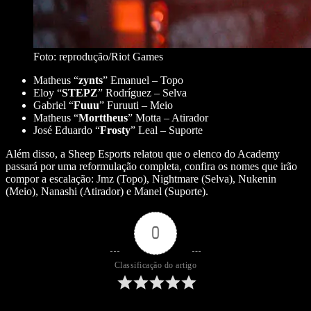
Foto: reprodução/Riot Games
Matheus “
zynts
” Emanuel – Topo
Eloy “
STEPZ
” Rodríguez – Selva
Gabriel “
Fuuu
” Furuuti – Meio
Matheus “
Morttheus
” Motta – Atirador
José Eduardo “
Frosty
” Leal – Suporte
Além disso, a Sheep Esports relatou que o elenco do Academy
passará por uma reformulação completa, confira os nomes que irão
compor a escalação: Jmz (Topo), Nightmare (Selva), Nukenin
(Meio), Nanashi (Atirador) e Manel (Suporte).
0
Classificação do artigo