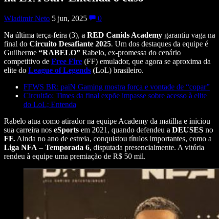
Wladimir Neto
5 jun, 2025
0
Na última terça-feira (3), a
RED Canids Academy
garantiu vaga na
final do
Circuito Desafiante 2025
. Um dos destaques da equipe é
Guilherme
“RABELO”
Rabelo, ex-promessa do cenário
competitivo de
Free Fire
(FF) emulador, que agora se aproxima da
elite do
League of Legends
(LoL) brasileiro.
FFWS BR: paiN Gaming mostra força e vontade de “copar”
Circuitão: Times da final expõe impasse sobre acesso à elite
do LoL; Entenda
Rabelo atua como atirador na equipe Academy da matilha e iniciou
sua carreira nos
eSports
em 2021, quando defendeu a
DEUSES
no
FF.
Ainda no ano de estreia, conquistou títulos importantes, como a
Liga NFA
–
Temporada
6
, disputada presencialmente. A vitória
rendeu à equipe uma premiação de R$ 50 mil.