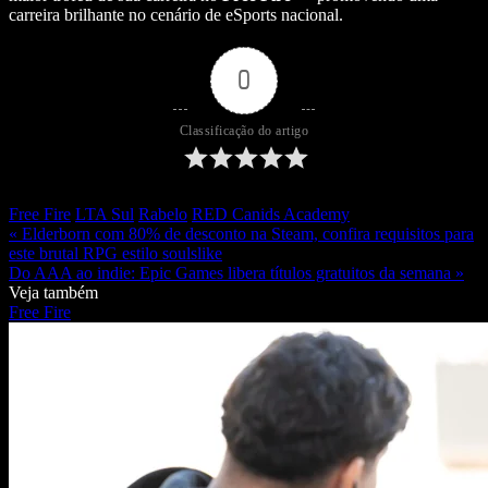
carreira brilhante no cenário de eSports nacional.
0
Classificação do artigo
Free Fire
LTA Sul
Rabelo
RED Canids Academy
« Elderborn com 80% de desconto na Steam, confira requisitos para
este brutal RPG estilo soulslike
Do AAA ao indie: Epic Games libera títulos gratuitos da semana »
Veja também
Free Fire