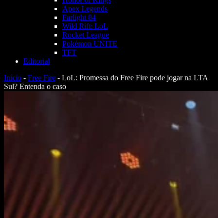
Apex Legends
Farlight 84
Wild Rift: LoL
Rocket League
Pokémon UNITE
TFT
Editorial
Início
-
Free Fire
-
LoL: Promessa do Free Fire pode jogar na LTA
Sul? Entenda o caso