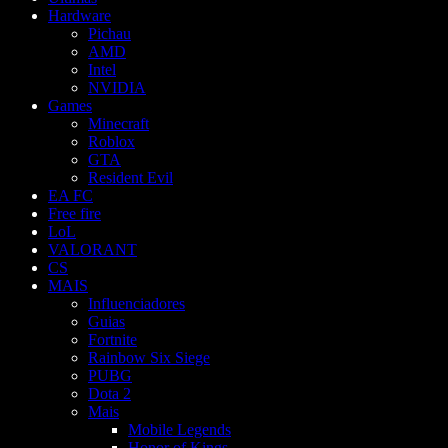
Hardware
Pichau
AMD
Intel
NVIDIA
Games
Minecraft
Roblox
GTA
Resident Evil
EA FC
Free fire
LoL
VALORANT
CS
MAIS
Influenciadores
Guias
Fortnite
Rainbow Six Siege
PUBG
Dota 2
Mais
Mobile Legends
Honor of Kings