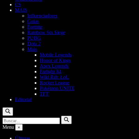
CS
MAIS
Influenciadores
Guias
Fortnite
Rainbow Six Siege
PUBG
Dota 2
Mais
Mobile Legends
Honor of Kings
Apex Legends
Farlight 84
Wild Rift: LoL
Rocket League
Pokémon UNITE
TFT
Editorial
Buscar
Buscar
Buscar
por:
Menu
×
Últimas