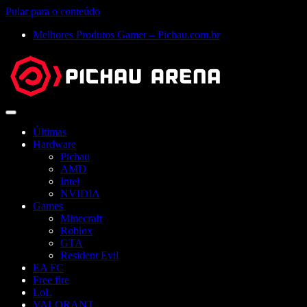
Pular para o conteúdo
Melhores Produtos Gamer – Pichau.com.br
Abrir
menu
Últimas
Hardware
Pichau
AMD
Intel
NVIDIA
Games
Minecraft
Roblox
GTA
Resident Evil
EA FC
Free fire
LoL
VALORANT