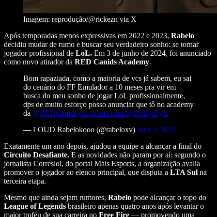
Imagem: reprodução/@rickezn via X
Após temporadas menos expressivas em 2022 e 2023,
Rabelo
decidiu mudar de rumo e buscar seu verdadeiro sonho: se tornar
jogador profissional de
LoL.
Em 3 de junho de 2024, foi anunciado
como novo atirador da
RED Canids Academy
.
Bom rapaziada, como a maioria de vcs já sabem, eu sai
do cenário do FF Emulador a 10 meses pra vir em
busca do meu sonho de jogar LoL profissionalmente,
dps de muito esforço posso anunciar que tô no academy
da
@REDCanids
pic.twitter.com/9gESByrFyK
— LOUD Rabelokooo (@rabeloxv)
June 3, 2024
Exatamente um ano depois, ajudou a equipe a alcançar a final do
Circuito Desafiante.
E as novidades não param por aí: segundo o
jornalista Correslol, do portal Mais Esports, a organização avalia
promover o jogador ao elenco principal, que disputa a
LTA Sul
na
terceira etapa.
Mesmo que ainda sejam rumores,
Rabelo
pode alcançar o topo do
League of Legends
brasileiro apenas quatro anos após levantar o
maior troféu de sua carreira no
Free Fire
— promovendo uma