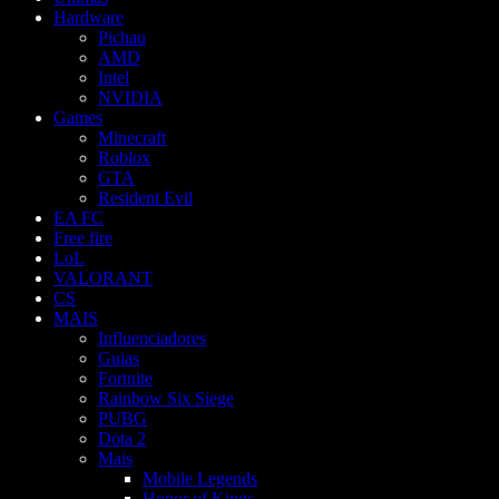
Hardware
Pichau
AMD
Intel
NVIDIA
Games
Minecraft
Roblox
GTA
Resident Evil
EA FC
Free fire
LoL
VALORANT
CS
MAIS
Influenciadores
Guias
Fortnite
Rainbow Six Siege
PUBG
Dota 2
Mais
Mobile Legends
Honor of Kings