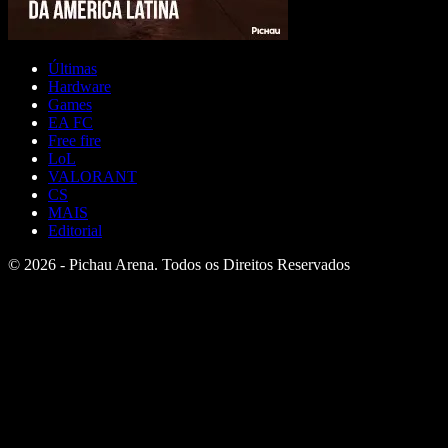
Últimas
Hardware
Games
EA FC
Free fire
LoL
VALORANT
CS
MAIS
Editorial
© 2026 - Pichau Arena. Todos os Direitos Reservados