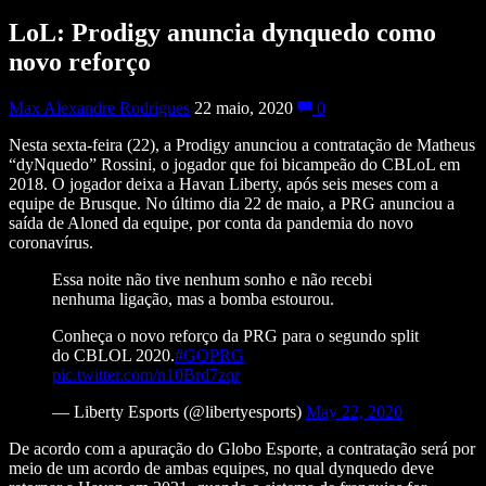
LoL: Prodigy anuncia dynquedo como
novo reforço
Max Alexandre Rodrigues
22 maio, 2020
0
Nesta sexta-feira (22), a Prodigy anunciou a contratação de Matheus
“dyNquedo” Rossini, o jogador que foi bicampeão do CBLoL em
2018. O jogador deixa a Havan Liberty, após seis meses com a
equipe de Brusque. No último dia 22 de maio, a PRG anunciou a
saída de Aloned da equipe, por conta da pandemia do novo
coronavírus.
Essa noite não tive nenhum sonho e não recebi
nenhuma ligação, mas a bomba estourou.
Conheça o novo reforço da PRG para o segundo split
do CBLOL 2020.
#GOPRG
pic.twitter.com/n10Brd7zqr
— Liberty Esports (@libertyesports)
May 22, 2020
De acordo com a apuração do Globo Esporte, a contratação será por
meio de um acordo de ambas equipes, no qual dynquedo deve