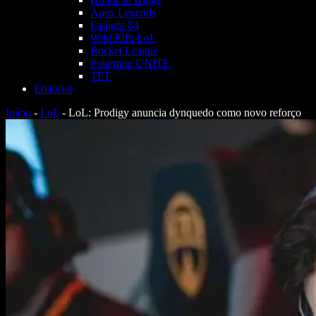
Apex Legends
Farlight 84
Wild Rift: LoL
Rocket League
Pokémon UNITE
TFT
Editorial
Início
-
LoL
-
LoL: Prodigy anuncia dynquedo como novo reforço