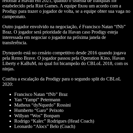
retornar a Havan em 2021, quando o sistema de franquias for
estabelecido pela Riot Games. A equipe fixou um acordo com a
Prodigy para trazer o jogador de volta, se a equipe obter sua vaga no
campeonato.
Outro jogador envolvido na negociação, é Francisco Natan “fNb”
Braz. O jogador será prioridade da Havan caso Prodigy esteja
interessada em negociar o jogador na próxima janela de
transferência.
Dynquedo está no cenário competitivo desde 2016 quando jogava
pela Remo Brave. O jogador passou pela Operation Kino, Havan
Liberty e KaBuM, no qual foi bicampeão do CBLoL 2018, com os
ninjas.
Confira a escalação da Prodigy para o segundo split do CBLoL
2020:
Francisco Natan “fNb” Braz
Yan “Yampi” Petermann
Matheus “dyNquedo” Rossini
Humberto “Garo” Peixoto
Willyan “Wos” Bonpam
Rodrigo “Kalec” Rodrigues
(Head Coach)
Leonardo “Alocs” Belo (Coach)