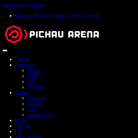
Pular para o conteúdo
Melhores Produtos Gamer – Pichau.com.br
Abrir
menu
Últimas
Hardware
Pichau
AMD
Intel
NVIDIA
Games
Minecraft
Roblox
GTA
Resident Evil
EA FC
Free fire
LoL
VALORANT