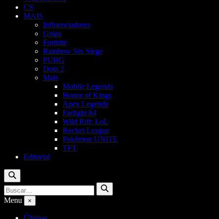
CS
MAIS
Influenciadores
Guias
Fortnite
Rainbow Six Siege
PUBG
Dota 2
Mais
Mobile Legends
Honor of Kings
Apex Legends
Farlight 84
Wild Rift: LoL
Rocket League
Pokémon UNITE
TFT
Editorial
Buscar
Buscar
Buscar
por:
Menu
×
Últimas