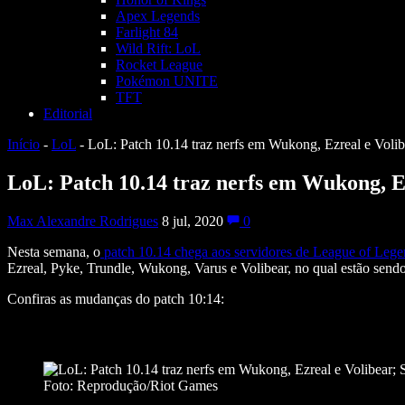
Apex Legends
Farlight 84
Wild Rift: LoL
Rocket League
Pokémon UNITE
TFT
Editorial
Início
-
LoL
-
LoL: Patch 10.14 traz nerfs em Wukong, Ezreal e Volib
LoL: Patch 10.14 traz nerfs em Wukong, E
Max Alexandre Rodrigues
8 jul, 2020
0
Nesta semana, o
patch 10.14 chega aos servidores de League of Lege
Ezreal, Pyke, Trundle, Wukong, Varus e Volibear, no qual estão sendo 
Confiras as mudanças do patch 10:14:
Foto: Reprodução/Riot Games