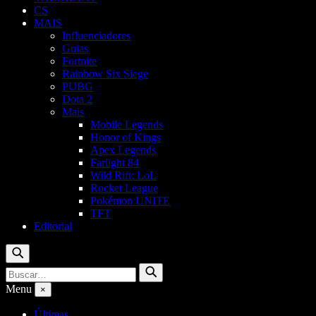
CS
MAIS
Influenciadores
Guias
Fortnite
Rainbow Six Siege
PUBG
Dota 2
Mais
Mobile Legends
Honor of Kings
Apex Legends
Farlight 84
Wild Rift: LoL
Rocket League
Pokémon UNITE
TFT
Editorial
Buscar
Buscar
Buscar
por:
Menu
×
Últimas