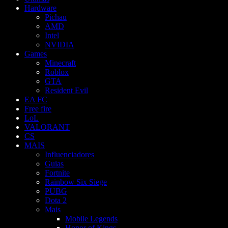
Hardware
Pichau
AMD
Intel
NVIDIA
Games
Minecraft
Roblox
GTA
Resident Evil
EA FC
Free fire
LoL
VALORANT
CS
MAIS
Influenciadores
Guias
Fortnite
Rainbow Six Siege
PUBG
Dota 2
Mais
Mobile Legends
Honor of Kings