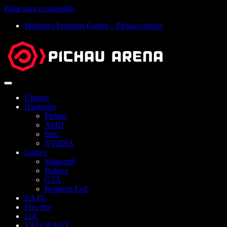
Pular para o conteúdo
Melhores Produtos Gamer – Pichau.com.br
Abrir
menu
Últimas
Hardware
Pichau
AMD
Intel
NVIDIA
Games
Minecraft
Roblox
GTA
Resident Evil
EA FC
Free fire
LoL
VALORANT