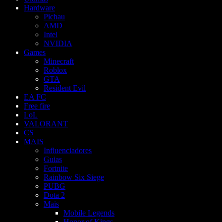
Hardware
Pichau
AMD
Intel
NVIDIA
Games
Minecraft
Roblox
GTA
Resident Evil
EA FC
Free fire
LoL
VALORANT
CS
MAIS
Influenciadores
Guias
Fortnite
Rainbow Six Siege
PUBG
Dota 2
Mais
Mobile Legends
Honor of Kings