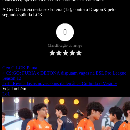
A Gen.G estreia nesta sexta-feira (12), contra a DragonX pelo
segundo split da LCK.
0
Classificação do artigo
Gen.G
LCK
Puma
« CS:GO: FURIA e DETONA disputam vagas na ESL Pro League
Season 12
LoL: Reveladas as novas skins da temática Curtindo o Verão »
Veja também
LoL