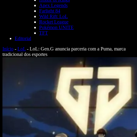
Apex Legends
Farlight 84
Wild Rift: LoL
Rocket League
Pokémon UNITE
TFT
Editorial
Início
-
LoL
-
LoL: Gen.G anuncia parceria com a Puma, marca
tradicional dos esportes