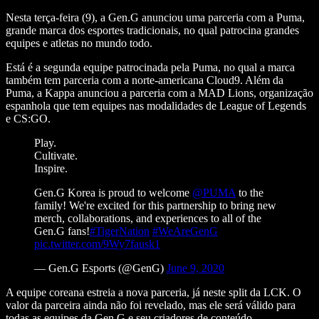
Nesta terça-feira (9), a Gen.G anunciou uma parceria com a Puma,
grande marca dos esportes tradicionais, no qual patrocina grandes
equipes e atletas no mundo todo.
Está é a segunda equipe patrocinada pela Puma, no qual a marca
também tem parceria com a norte-americana Cloud9. Além da
Puma, a Kappa anunciou a parceria com a MAD Lions, organização
espanhola que tem equipes nas modalidades de League of Legends
e CS:GO.
Play.
Cultivate.
Inspire.
Gen.G Korea is proud to welcome
@PUMA
to the
family! We're excited for this partnership to bring new
merch, collaborations, and experiences to all of the
Gen.G fans!
#TigerNation
#WeAreGenG
pic.twitter.com/9Wy7fausk1
— Gen.G Esports (@GenG)
June 9, 2020
A equipe coreana estreia a nova parceria, já neste split da LCK. O
valor da parceira ainda não foi revelado, mas ele será válido para
todas as equipes da Gen.G e seu criadores de conteúdo.