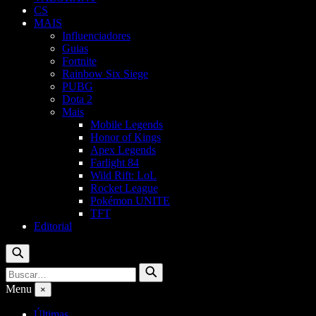
CS
MAIS
Influenciadores
Guias
Fortnite
Rainbow Six Siege
PUBG
Dota 2
Mais
Mobile Legends
Honor of Kings
Apex Legends
Farlight 84
Wild Rift: LoL
Rocket League
Pokémon UNITE
TFT
Editorial
Buscar
Buscar
Buscar
por:
Menu
×
Últimas