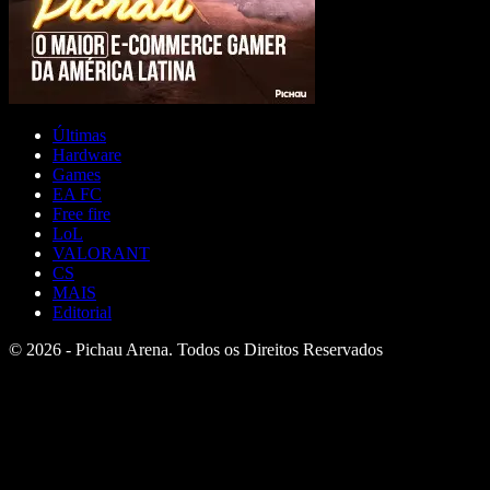
Últimas
Hardware
Games
EA FC
Free fire
LoL
VALORANT
CS
MAIS
Editorial
© 2026 - Pichau Arena. Todos os Direitos Reservados