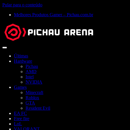
Pular para o conteúdo
Melhores Produtos Gamer – Pichau.com.br
Abrir
menu
Últimas
Hardware
Pichau
AMD
Intel
NVIDIA
Games
Minecraft
Roblox
GTA
Resident Evil
EA FC
Free fire
LoL
VALORANT