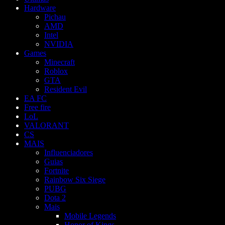
Hardware
Pichau
AMD
Intel
NVIDIA
Games
Minecraft
Roblox
GTA
Resident Evil
EA FC
Free fire
LoL
VALORANT
CS
MAIS
Influenciadores
Guias
Fortnite
Rainbow Six Siege
PUBG
Dota 2
Mais
Mobile Legends
Honor of Kings