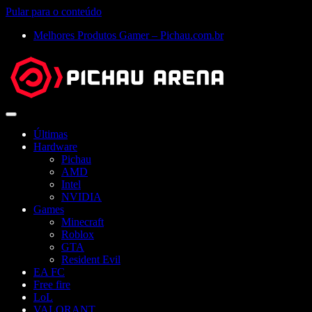
Pular para o conteúdo
Melhores Produtos Gamer – Pichau.com.br
Abrir
menu
Últimas
Hardware
Pichau
AMD
Intel
NVIDIA
Games
Minecraft
Roblox
GTA
Resident Evil
EA FC
Free fire
LoL
VALORANT