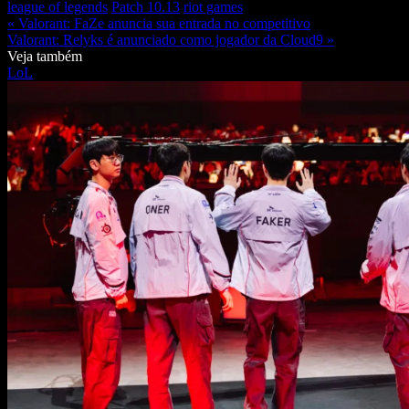
league of legends
Patch 10.13
riot games
« Valorant: FaZe anuncia sua entrada no competitivo
Valorant: Relyks é anunciado como jogador da Cloud9 »
Veja também
LoL