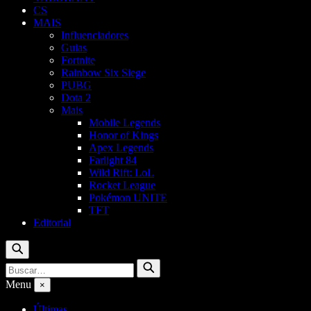
CS
MAIS
Influenciadores
Guias
Fortnite
Rainbow Six Siege
PUBG
Dota 2
Mais
Mobile Legends
Honor of Kings
Apex Legends
Farlight 84
Wild Rift: LoL
Rocket League
Pokémon UNITE
TFT
Editorial
Buscar
Buscar
Buscar
por:
Menu
×
Últimas