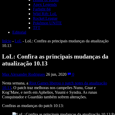
Apex Legends
Farlight 84
Wild Rift: LoL
Rocket League
Pokémon UNITE
TFT
Editorial
Início
-
LoL
-
LoL: Confira as principais mudanças da atualização
10.13
LoL: Confira as principais mudanças da
atualização 10.13
Max Alexandre Rodrigues
26 jun, 2020
0
Nesta semana, a
Riot Games liberou o patch notes da atualização
10.13
. O patch traz melhoras nos campeões Nunu, Gnar e
Kog’Maw, e nerfs em Aphelios, Yuumi e Syndra. As runas
Conquistador e Guardião também sofrem alterações.
Confiras as mudanças do patch 10:13: