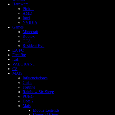
Hardware
Pichau
AMD
Intel
NVIDIA
Games
Minecraft
Roblox
GTA
Resident Evil
EA FC
Free fire
LoL
VALORANT
CS
MAIS
Influenciadores
Guias
Fortnite
Rainbow Six Siege
PUBG
Dota 2
Mais
Mobile Legends
Honor of Kings