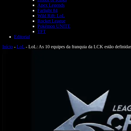
Apex Legends
Farlight 84
Wild Rift: LoL
Rocket League
Pokémon UNITE
TFT
Editorial
Início
-
LoL
-
LoL: As 10 equipes da franquia da LCK estão definidas