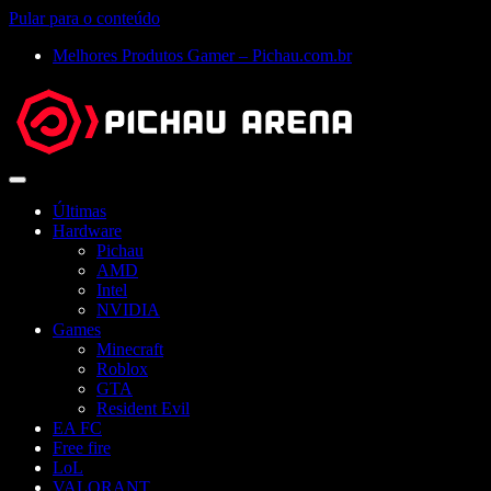
Pular para o conteúdo
Melhores Produtos Gamer – Pichau.com.br
Abrir
menu
Últimas
Hardware
Pichau
AMD
Intel
NVIDIA
Games
Minecraft
Roblox
GTA
Resident Evil
EA FC
Free fire
LoL
VALORANT