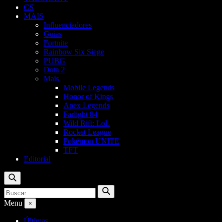
CS
MAIS
Influenciadores
Guias
Fortnite
Rainbow Six Siege
PUBG
Dota 2
Mais
Mobile Legends
Honor of Kings
Apex Legends
Farlight 84
Wild Rift: LoL
Rocket League
Pokémon UNITE
TFT
Editorial
Buscar
Buscar
Buscar
por:
Menu
×
Últimas