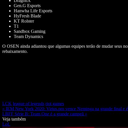
DragonX
Gen.G Esports
Hanwha Life Esports
HyFresh Blade
KT Rolster
T1
Sandbox Gaming
Team Dynamics
O OSEN ainda adiantou que algumas equipes terão de mudar seus nome
rebaixamento.
LCK
league of legends
riot games
« IEM New York 2020: Virtus.pro vence Neminga na grande final e 
LBFF Série B: Team One é a grande campeã »
Veja também
LoL