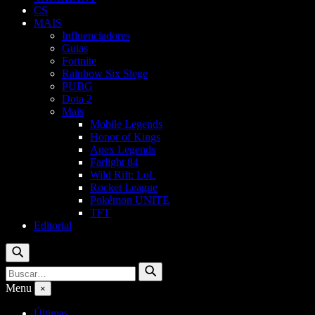
CS
MAIS
Influenciadores
Guias
Fortnite
Rainbow Six Siege
PUBG
Dota 2
Mais
Mobile Legends
Honor of Kings
Apex Legends
Farlight 84
Wild Rift: LoL
Rocket League
Pokémon UNITE
TFT
Editorial
Buscar
Buscar
Buscar
por:
Menu
×
Últimas