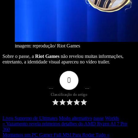
imagem: reprodução/ Riot Games
Sobre o passe, a
Riot Games
não revelou muitas informações,
entretanto, a identidade visual apareceu no vídeo trailer.
0
Classificação do artigo
Livro Supremo de Ultimates
Modo alternativo
passe
Worlds
« Vazamento revela primeiros detalhes do AMD Ryzen AI 7 Pro
360
Montamos um PC Gamer Full MSI Para Rodar Tudo »