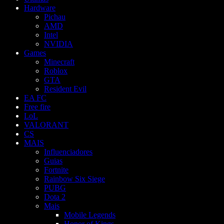
Hardware
Pichau
AMD
Intel
NVIDIA
Games
Minecraft
Roblox
GTA
Resident Evil
EA FC
Free fire
LoL
VALORANT
CS
MAIS
Influenciadores
Guias
Fortnite
Rainbow Six Siege
PUBG
Dota 2
Mais
Mobile Legends
Honor of Kings