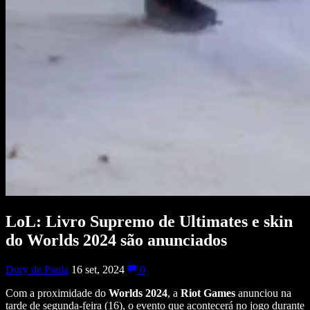
LoL: Livro Supremo de Ultimates e skin
do Worlds 2024 são anunciados
Dory de Paula
16 set, 2024
0
Com a proximidade do
Worlds 2024
, a
Riot Games
anunciou na
tarde de segunda-feira (16), o evento que acontecerá no jogo durante