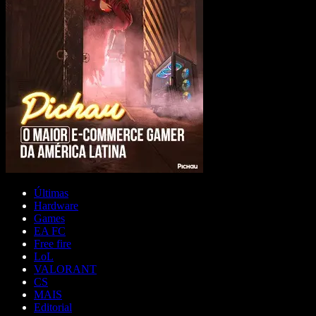
Últimas
Hardware
Games
EA FC
Free fire
LoL
VALORANT
CS
MAIS
Editorial