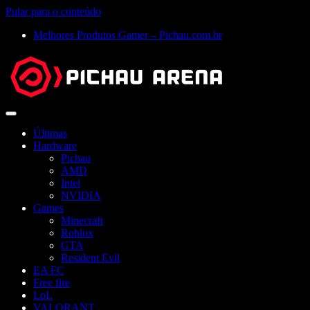
Pular para o conteúdo
Melhores Produtos Gamer – Pichau.com.br
Abrir
menu
Últimas
Hardware
Pichau
AMD
Intel
NVIDIA
Games
Minecraft
Roblox
GTA
Resident Evil
EA FC
Free fire
LoL
VALORANT