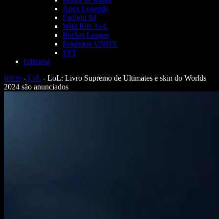
Apex Legends
Farlight 84
Wild Rift: LoL
Rocket League
Pokémon UNITE
TFT
Editorial
Início
-
LoL
-
LoL: Livro Supremo de Ultimates e skin do Worlds
2024 são anunciados