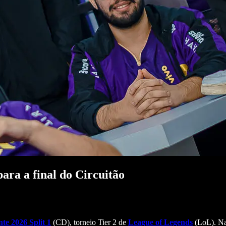
ara a final do Circuitão
nte 2026 Split 1
(CD), torneio Tier 2 de
League of Legends
(LoL). Na