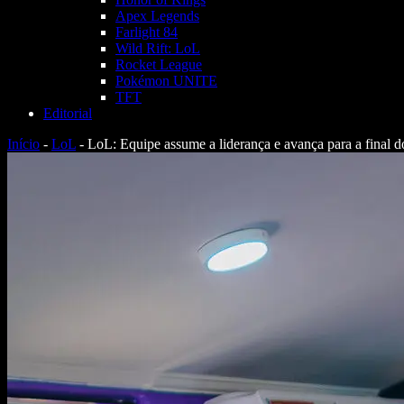
Apex Legends
Farlight 84
Wild Rift: LoL
Rocket League
Pokémon UNITE
TFT
Editorial
Início
-
LoL
-
LoL: Equipe assume a liderança e avança para a final d