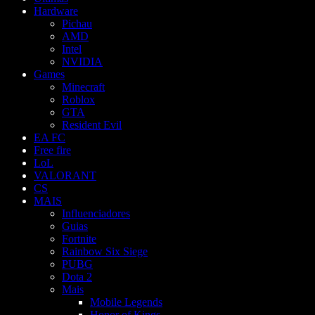
Hardware
Pichau
AMD
Intel
NVIDIA
Games
Minecraft
Roblox
GTA
Resident Evil
EA FC
Free fire
LoL
VALORANT
CS
MAIS
Influenciadores
Guias
Fortnite
Rainbow Six Siege
PUBG
Dota 2
Mais
Mobile Legends
Honor of Kings