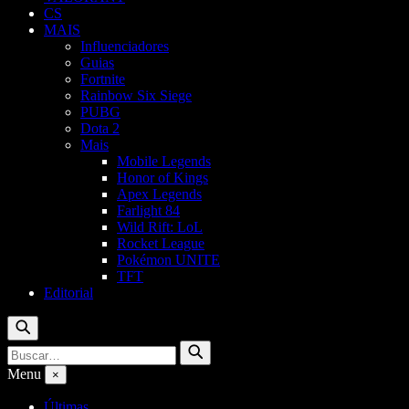
CS
MAIS
Influenciadores
Guias
Fortnite
Rainbow Six Siege
PUBG
Dota 2
Mais
Mobile Legends
Honor of Kings
Apex Legends
Farlight 84
Wild Rift: LoL
Rocket League
Pokémon UNITE
TFT
Editorial
Buscar
Buscar
Buscar
por:
Menu
×
Últimas