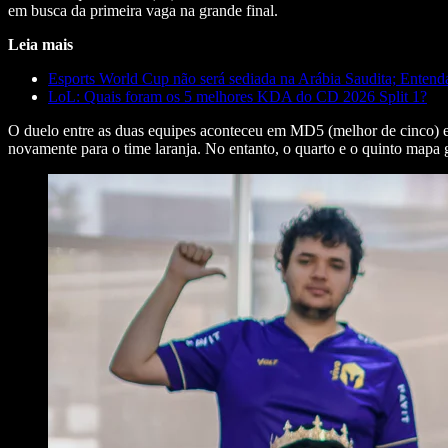
em busca da primeira vaga na grande final.
Leia mais
Esports World Cup não será sediada na Arábia Saudita; Entend
LoL: Quais foram os 5 melhores KDA do CD 2026 Split 1?
O duelo entre as duas equipes aconteceu em MD5 (melhor de cinco) 
novamente para o time laranja. No entanto, o quarto e o quinto mapa