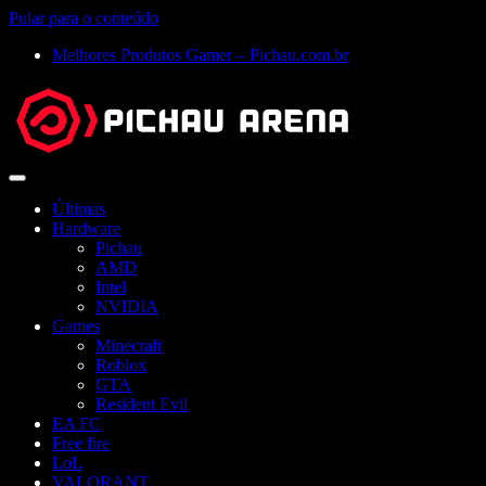
Pular para o conteúdo
Melhores Produtos Gamer – Pichau.com.br
Abrir
menu
Últimas
Hardware
Pichau
AMD
Intel
NVIDIA
Games
Minecraft
Roblox
GTA
Resident Evil
EA FC
Free fire
LoL
VALORANT