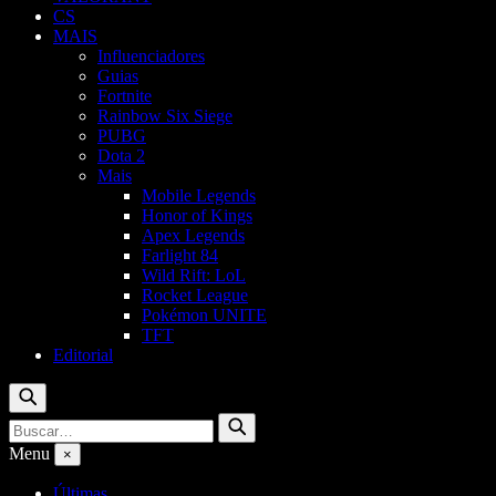
CS
MAIS
Influenciadores
Guias
Fortnite
Rainbow Six Siege
PUBG
Dota 2
Mais
Mobile Legends
Honor of Kings
Apex Legends
Farlight 84
Wild Rift: LoL
Rocket League
Pokémon UNITE
TFT
Editorial
Buscar
Buscar
Buscar
por:
Menu
×
Últimas