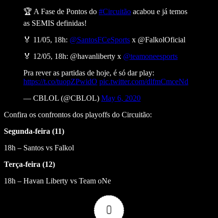
🏆 A Fase de Pontos do
#Circuitão
acabou e já temos
as SEMIS definidas!
🏅 11/05, 18h:
@SantosFCeSports
x @FalkolOficial
🏅 12/05, 18h: @havanliberty x
@teamoneesports
Pra rever as partidas de hoje, é só dar play:
https://t.co/tuopZPwidO
pic.twitter.com/dlfmCmceNd
— CBLOL (@CBLOL)
May 6, 2020
Confira os confrontos dos playoffs do Circuitão:
Segunda-feira (11)
18h – Santos vs Falkol
Terça-feira (12)
18h – Havan Liberty vs Team oNe
0