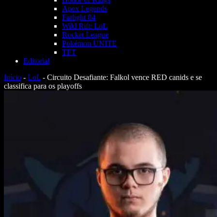
Apex Legends
Farlight 84
Wild Rift: LoL
Rocket League
Pokémon UNITE
TFT
Editorial
Início
-
LoL
-
Circuito Desafiante: Falkol vence RED canids e se
classifica para os playoffs