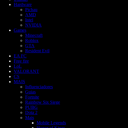
Hardware
Pichau
AMD
Intel
NVIDIA
Games
Minecraft
Roblox
GTA
Resident Evil
EA FC
Free fire
LoL
VALORANT
CS
MAIS
Influenciadores
Guias
Fortnite
Rainbow Six Siege
PUBG
Dota 2
Mais
Mobile Legends
Honor of Kings