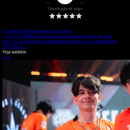
Classificação do artigo
Circuito Desafiante
league of legends
« CS:GO: MIBR pode estar em negociação por trk, diz sites
FIFA 21 será lançado normalmente mesmo com a pandemia de
COVID-19 »
Veja também
LoL