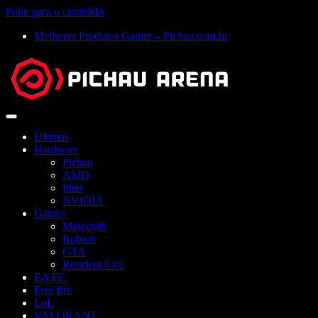
Pular para o conteúdo
Melhores Produtos Gamer – Pichau.com.br
Abrir
menu
Últimas
Hardware
Pichau
AMD
Intel
NVIDIA
Games
Minecraft
Roblox
GTA
Resident Evil
EA FC
Free fire
LoL
VALORANT