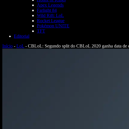
Apex Legends
Farlight 84
Wild Rift: LoL
Rocket League
Pokémon UNITE
TFT
Editorial
Início
-
LoL
-
CBLoL: Segundo split do CBLoL 2020 ganha data de e