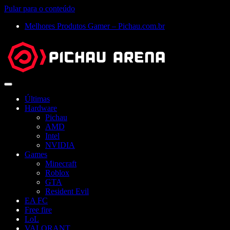
Pular para o conteúdo
Melhores Produtos Gamer – Pichau.com.br
Abrir
menu
Últimas
Hardware
Pichau
AMD
Intel
NVIDIA
Games
Minecraft
Roblox
GTA
Resident Evil
EA FC
Free fire
LoL
VALORANT