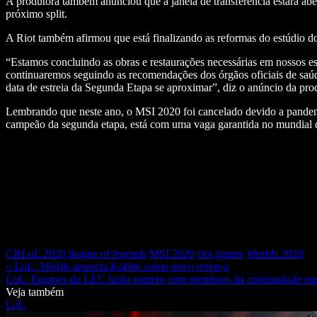
A produtora também anunciou que a janela de transferência estará ab
próximo split.
A Riot também afirmou que está finalizando as reformas do estúdio
“Estamos concluindo as obras e restaurações necessárias em nossos es
continuaremos seguindo as recomendações dos órgãos oficiais de saú
data de estreia da Segunda Etapa se aproximar”, diz o anúncio da pro
Lembrando que neste ano, o MSI 2020 foi cancelado devido a pandem
campeão da segunda etapa, está com uma vaga garantida no mundial d
CBLoL 2020
league of legends
MSI 2020
riot games
Worlds 2020
« LoL: Misfits anuncia Kobbe como novo reforço
LoL: Equipes da LEC farão torneio com membros da comunidade eur
Veja também
LoL