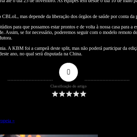
erta até o dia 25 de novembro. As equipes têm desde o dia 10 de maio p
 do CBLoL, mas depende da liberação dos órgãos de saúde por conta da
túdios para que possamos estar prontos e de volta à nossa casa para a e
de. Assim, se for necessário, poderemos seguir com o modelo remoto d
dutora.
ia. A KBM foi a campeã deste split, mas não poderá participar da ed
este ano, no qual será disputada na China.
0
Classificação do artigo
opeia »