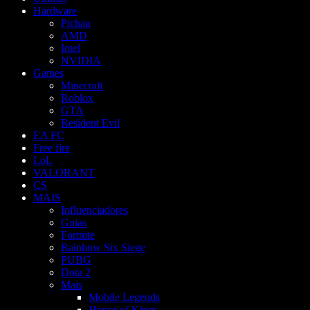
Hardware
Pichau
AMD
Intel
NVIDIA
Games
Minecraft
Roblox
GTA
Resident Evil
EA FC
Free fire
LoL
VALORANT
CS
MAIS
Influenciadores
Guias
Fortnite
Rainbow Six Siege
PUBG
Dota 2
Mais
Mobile Legends
Honor of Kings