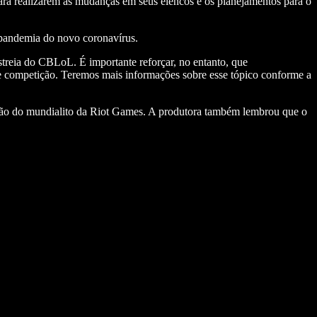
ara realizarem as mudanças em seus elencos e os planejamentos para o
 pandemia do novo coronavírus.
streia do CBLoL. É importante reforçar, no entanto, que
e competição. Teremos mais informações sobre esse tópico conforme a
ição do mundialito da Riot Games. A produtora também lembrou que o