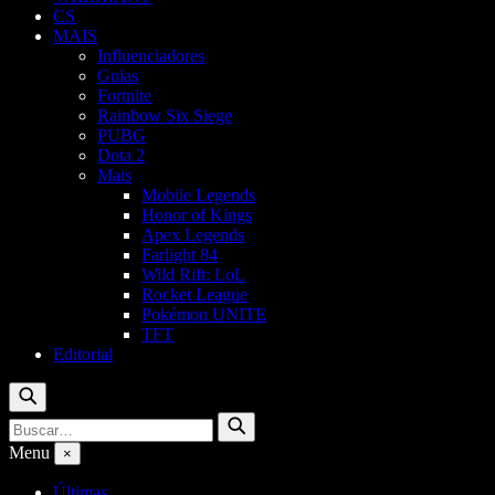
CS
MAIS
Influenciadores
Guias
Fortnite
Rainbow Six Siege
PUBG
Dota 2
Mais
Mobile Legends
Honor of Kings
Apex Legends
Farlight 84
Wild Rift: LoL
Rocket League
Pokémon UNITE
TFT
Editorial
Buscar
Buscar
Buscar
por:
Menu
×
Últimas