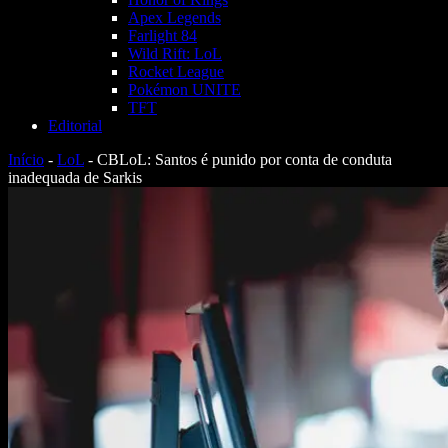
Apex Legends
Farlight 84
Wild Rift: LoL
Rocket League
Pokémon UNITE
TFT
Editorial
Início
-
LoL
-
CBLoL: Santos é punido por conta de conduta
inadequada de Sarkis