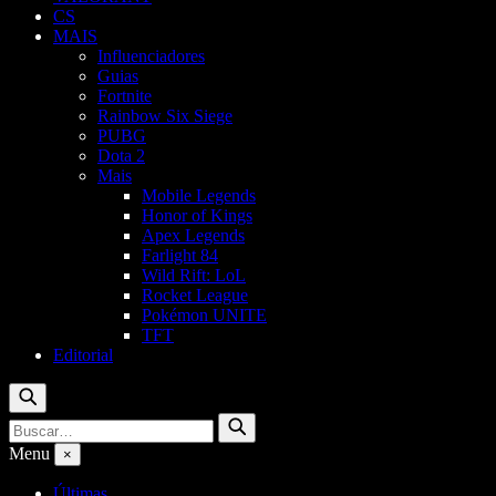
CS
MAIS
Influenciadores
Guias
Fortnite
Rainbow Six Siege
PUBG
Dota 2
Mais
Mobile Legends
Honor of Kings
Apex Legends
Farlight 84
Wild Rift: LoL
Rocket League
Pokémon UNITE
TFT
Editorial
Buscar
Buscar
Buscar
por:
Menu
×
Últimas