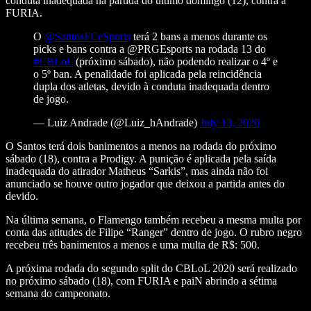
conduta inadequada na partida do último domingo (12), contra a
FURIA.
O
@SantosFCeSports
terá 2 bans a menos durante os
picks e bans contra a @PRGEsports na rodada 13 do
#CBLoL
(próximo sábado), não podendo realizar o 4º e
o 5º ban. A penalidade foi aplicada pela reincidência
dupla dos atletas, devido à conduta inadequada dentro
de jogo.
— Luiz Andrade (@Luiz_hAndrade)
July 13, 2020
O Santos terá dois banimentos a menos na rodada do próximo
sábado (18), contra a Prodigy. A punição é aplicada pela saída
inadequada do atirador Matheus “Sarkis”, mas ainda não foi
anunciado se houve outro jogador que deixou a partida antes do
devido.
Na última semana, o Flamengo também recebeu a mesma multa por
conta das atitudes de Filipe “Ranger” dentro de jogo. O rubro negro
recebeu três banimentos a menos e uma multa de R$: 500.
A próxima rodada do segundo split do CBLoL 2020 será realizado
no próximo sábado (18), com FURIA e paiN abrindo a sétima
semana do campeonato.