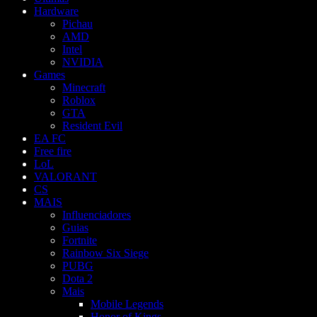
Hardware
Pichau
AMD
Intel
NVIDIA
Games
Minecraft
Roblox
GTA
Resident Evil
EA FC
Free fire
LoL
VALORANT
CS
MAIS
Influenciadores
Guias
Fortnite
Rainbow Six Siege
PUBG
Dota 2
Mais
Mobile Legends
Honor of Kings