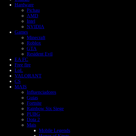
Hardware
Pichau
AMD
Intel
NVIDIA
Games
Minecraft
Roblox
GTA
Resident Evil
EA FC
Free fire
LoL
VALORANT
CS
MAIS
Influenciadores
Guias
Fortnite
Rainbow Six Siege
PUBG
Dota 2
Mais
Mobile Legends
Honor of Kings