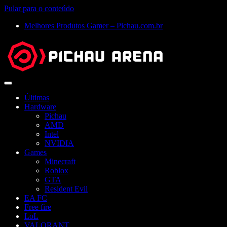
Pular para o conteúdo
Melhores Produtos Gamer – Pichau.com.br
Abrir
menu
Últimas
Hardware
Pichau
AMD
Intel
NVIDIA
Games
Minecraft
Roblox
GTA
Resident Evil
EA FC
Free fire
LoL
VALORANT