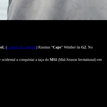
oL
(
League of Legends
) Rasmus “
Caps
” Winther da
G2
. No
ocidental a conquistar a taça do
MSI
(Mid-Season Invitational) em