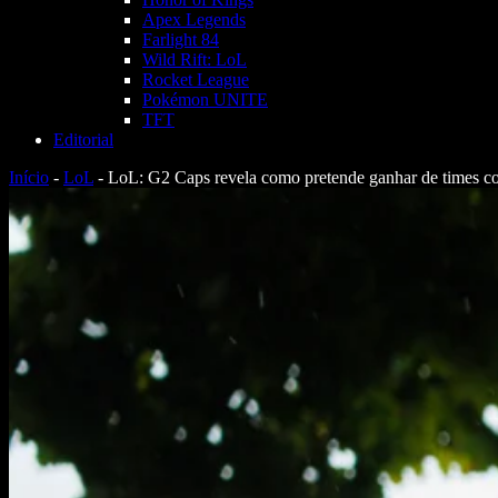
Apex Legends
Farlight 84
Wild Rift: LoL
Rocket League
Pokémon UNITE
TFT
Editorial
Início
-
LoL
-
LoL: G2 Caps revela como pretende ganhar de times c