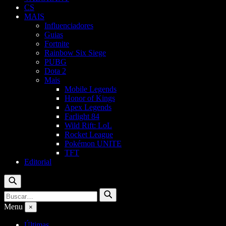
CS
MAIS
Influenciadores
Guias
Fortnite
Rainbow Six Siege
PUBG
Dota 2
Mais
Mobile Legends
Honor of Kings
Apex Legends
Farlight 84
Wild Rift: LoL
Rocket League
Pokémon UNITE
TFT
Editorial
Buscar
Buscar
Buscar
por:
Menu
×
Últimas