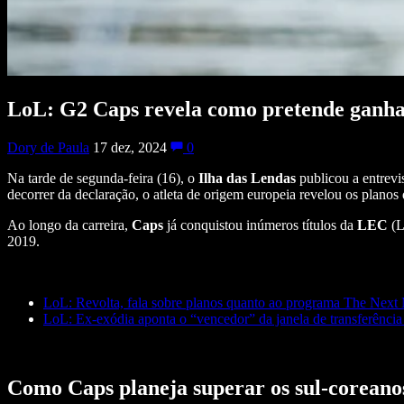
LoL: G2 Caps revela como pretende ganha
Dory de Paula
17 dez, 2024
0
Na tarde de segunda-feira (16), o
Ilha das Lendas
publicou a entrevi
decorrer da declaração, o atleta de origem europeia revelou os planos
Ao longo da carreira,
Caps
já conquistou inúmeros títulos da
LEC
(L
2019.
LoL: Revolta, fala sobre planos quanto ao programa The Nex
LoL: Ex-exódia aponta o “vencedor” da janela de transferência
Como Caps planeja superar os sul-coreano