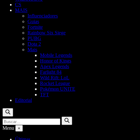
CS
MAIS
Influenciadores
Guias
Fortnite
Rainbow Six Siege
PUBG
Dota 2
Mais
Mobile Legends
Honor of Kings
Apex Legends
Farlight 84
Wild Rift: LoL
Rocket League
Pokémon UNITE
TFT
Editorial
Buscar
Buscar
Buscar
por:
Menu
×
Últimas