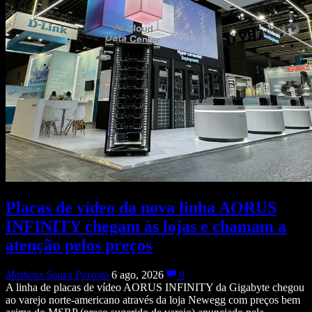
Placas de vídeo da nova linha AORUS
INFINITY chegam às lojas e chamam a
atenção pelos preços
Matheus Souza Peixoto
6 ago, 2026
0
A linha de placas de vídeo AORUS INFINITY da Gigabyte chegou
ao varejo norte-americano através da loja Newegg com preços bem