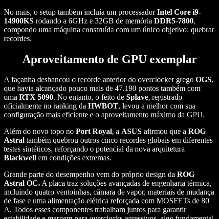
No mais, o setup também incluía um processador
Intel Core i9-
14900KS
rodando a 6GHz e 32GB de memória
DDR5-7800
,
compondo uma máquina construída com um único objetivo: quebrar
recordes.
Aproveitamento de GPU exemplar
A façanha desbancou o recorde anterior do overclocker grego
OGS
,
que havia alcançado pouco mais de 47.190 pontos também com
uma
RTX 5090
. No entanto, o feito de
Splave
, registrado
oficialmente no ranking da
HWBOT
, levou a melhor com sua
configuração mais eficiente e o aproveitamento máximo da GPU.
Além do novo topo no
Port Royal
, a
ASUS
afirmou que a
ROG
Astral
também quebrou outros cinco recordes globais em diferentes
testes sintéticos, reforçando o potencial da nova arquitetura
Blackwell
em condições extremas.
Grande parte do desempenho vem do próprio design da
ROG
Astral OC.
A placa traz soluções avançadas de engenharia térmica,
incluindo quatro ventoinhas, câmara de vapor, materiais de mudança
de fase e uma alimentação elétrica reforçada com MOSFETs de 80
A. Todos esses componentes trabalham juntos para garantir
estabilidade e margem para overclocks agressivos, algo fundamental