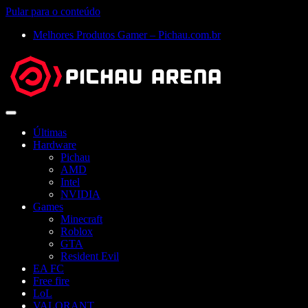
Pular para o conteúdo
Melhores Produtos Gamer – Pichau.com.br
Abrir
menu
Últimas
Hardware
Pichau
AMD
Intel
NVIDIA
Games
Minecraft
Roblox
GTA
Resident Evil
EA FC
Free fire
LoL
VALORANT