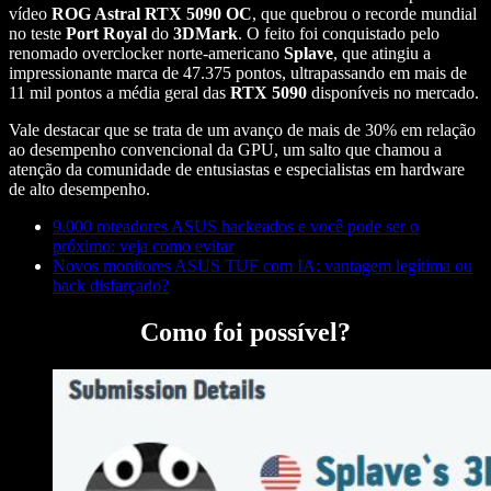
vídeo
ROG Astral RTX 5090 OC
, que quebrou o recorde mundial
no teste
Port Royal
do
3DMark
. O feito foi conquistado pelo
renomado overclocker norte-americano
Splave
, que atingiu a
impressionante marca de 47.375 pontos, ultrapassando em mais de
11 mil pontos a média geral das
RTX 5090
disponíveis no mercado.
Vale destacar que se trata de um avanço de mais de 30% em relação
ao desempenho convencional da GPU, um salto que chamou a
atenção da comunidade de entusiastas e especialistas em hardware
de alto desempenho.
9.000 roteadores ASUS hackeados e você pode ser o
próximo: veja como evitar
Novos monitores ASUS TUF com IA: vantagem legítima ou
hack disfarçado?
Como foi possível?