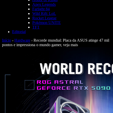
Apex Legends
Farlight 84
Wild Rift: LoL
Rocket League
Pokémon UNITE
TFT
Editorial
Início
-
Hardware
-
Recorde mundial: Placa da ASUS atinge 47 mil
pontos e impressiona o mundo gamer, veja mais