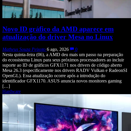
Novo ID gráfico da AMD aparece em
atualização do driver Mesa no Linux
Matheus Souza Peixoto
6 ago, 2026
0
Nesta quinta-feira (06), a AMD deu mais um passo na preparação
do ecossistema Linux para seus próximos processadores ao incluir
suporte ao ID de gráficos GFX1171 nos drivers de código aberto
Mesa 26.3 (especificamente nos drivers RADV Vulkan e RadeonSI
OpenGL). Essa atualização ocorre após a introdução do
identificador GFX1170. ASUS anuncia novos monitores gaming
[…]
Hardware