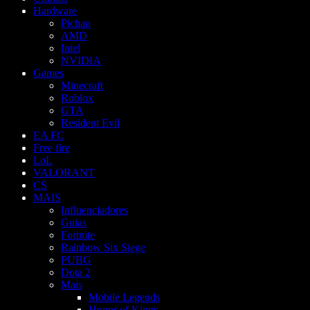
Hardware
Pichau
AMD
Intel
NVIDIA
Games
Minecraft
Roblox
GTA
Resident Evil
EA FC
Free fire
LoL
VALORANT
CS
MAIS
Influenciadores
Guias
Fortnite
Rainbow Six Siege
PUBG
Dota 2
Mais
Mobile Legends
Honor of Kings