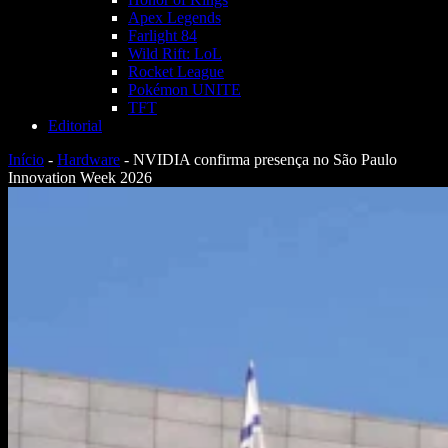
Apex Legends
Farlight 84
Wild Rift: LoL
Rocket League
Pokémon UNITE
TFT
Editorial
Início
-
Hardware
-
NVIDIA confirma presença no São Paulo
Innovation Week 2026