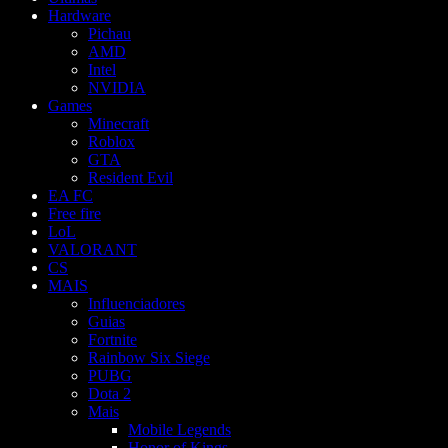
Hardware
Pichau
AMD
Intel
NVIDIA
Games
Minecraft
Roblox
GTA
Resident Evil
EA FC
Free fire
LoL
VALORANT
CS
MAIS
Influenciadores
Guias
Fortnite
Rainbow Six Siege
PUBG
Dota 2
Mais
Mobile Legends
Honor of Kings