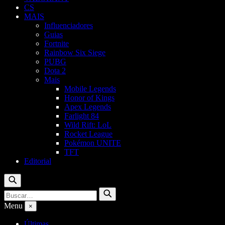
CS
MAIS
Influenciadores
Guias
Fortnite
Rainbow Six Siege
PUBG
Dota 2
Mais
Mobile Legends
Honor of Kings
Apex Legends
Farlight 84
Wild Rift: LoL
Rocket League
Pokémon UNITE
TFT
Editorial
Buscar
Buscar
Buscar
por:
Menu
×
Últimas