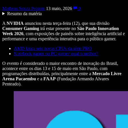
Matheus Souza Peixoto
13 maio, 2026
0
Resumo da matéria
A
NVIDIA
anunciou nesta terça-feira (12), que sua divisão
Consumer
Gaming
irá estar presente no
São
Paulo
Innovation
Week
2026
, com exposições de painéis sobre inteligência artificial e
performance e uma experiência interativa para o público gamer.
AMD lança seis novas CPUs da série PRO
Notebook gamer ou PC gamer: qual o melhor?
O evento é considerado o maior encontro de inovação do Brasil,
acontece entre os dias 13 e 15 de maio em São Paulo, com
programações distribuídas, principalmente entre a
Mercado
Livre
Arena
Pacaembu
e a
FAAP
(Fundação Armando Alvares
Penteado).