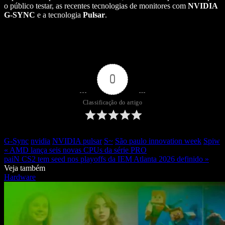
o público testar, as recentes tecnologias de monitores com
NVIDIA
G-SYNC
e a tecnologia
Pulsar
.
0
Classificação do artigo
G-Sync
nvidia
NVIDIA pulsar
S~
São paulo innovation week
Spiw
« AMD lança seis novas CPUs da série PRO
paiN CS2 tem seed nos playoffs da IEM Atlanta 2026 definido »
Veja também
Hardware