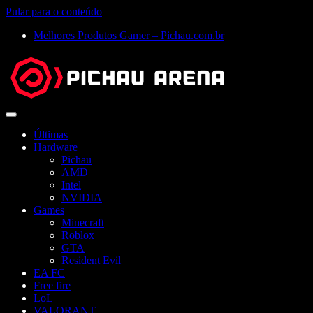
Pular para o conteúdo
Melhores Produtos Gamer – Pichau.com.br
Abrir
menu
Últimas
Hardware
Pichau
AMD
Intel
NVIDIA
Games
Minecraft
Roblox
GTA
Resident Evil
EA FC
Free fire
LoL
VALORANT