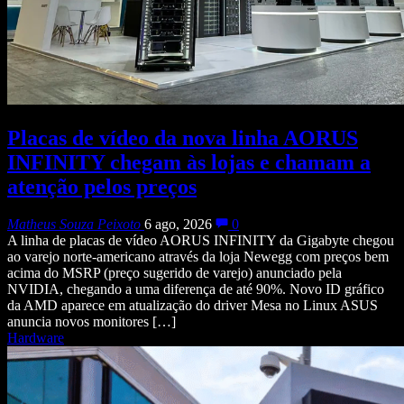
Placas de vídeo da nova linha AORUS
INFINITY chegam às lojas e chamam a
atenção pelos preços
Matheus Souza Peixoto
6 ago, 2026
0
A linha de placas de vídeo AORUS INFINITY da Gigabyte chegou
ao varejo norte-americano através da loja Newegg com preços bem
acima do MSRP (preço sugerido de varejo) anunciado pela
NVIDIA, chegando a uma diferença de até 90%. Novo ID gráfico
da AMD aparece em atualização do driver Mesa no Linux ASUS
anuncia novos monitores […]
Hardware