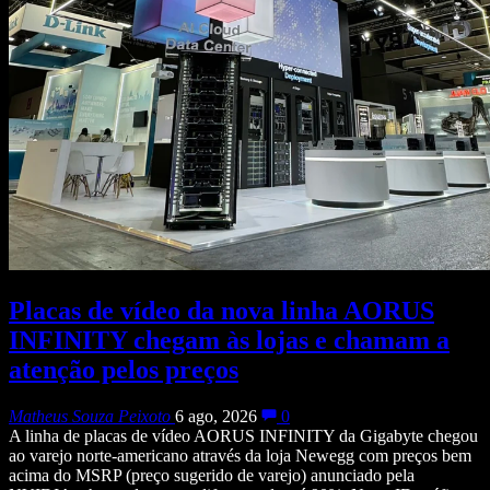
Placas de vídeo da nova linha AORUS
INFINITY chegam às lojas e chamam a
atenção pelos preços
Matheus Souza Peixoto
6 ago, 2026
0
A linha de placas de vídeo AORUS INFINITY da Gigabyte chegou
ao varejo norte-americano através da loja Newegg com preços bem
acima do MSRP (preço sugerido de varejo) anunciado pela