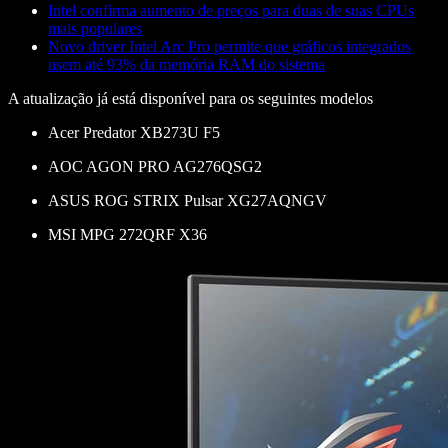
Intel confirma aumento de preços para duas de suas CPUs
mais populares
Novo driver Intel Arc Pro permite que gráficos integrados
usem até 93% da memória RAM do sistema
A atualização já está disponível para os seguintes modelos
Acer Predator XB273U F5
AOC AGON PRO AG276QSG2
ASUS ROG STRIX Pulsar XG27AQNGV
MSI MPG 272QRF X36