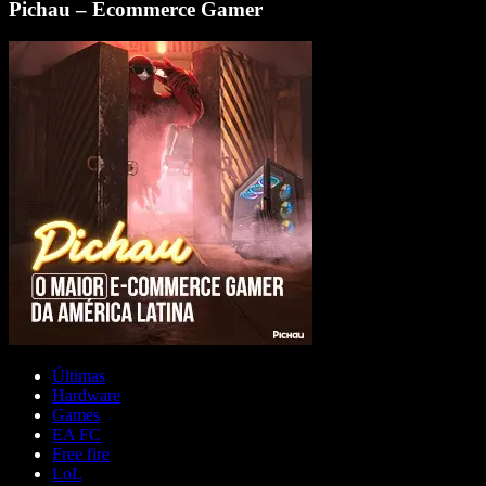
Pichau – Ecommerce Gamer
Últimas
Hardware
Games
EA FC
Free fire
LoL