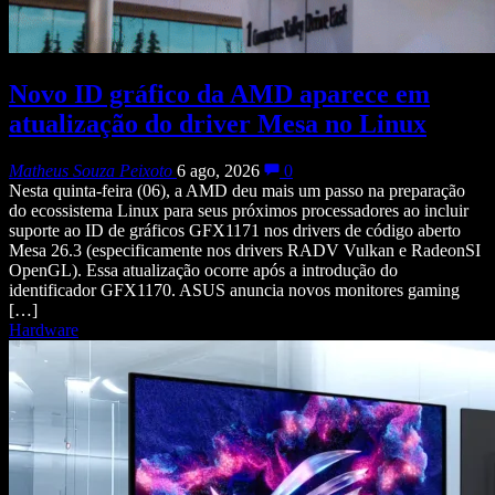
Novo ID gráfico da AMD aparece em
atualização do driver Mesa no Linux
Matheus Souza Peixoto
6 ago, 2026
0
Nesta quinta-feira (06), a AMD deu mais um passo na preparação
do ecossistema Linux para seus próximos processadores ao incluir
suporte ao ID de gráficos GFX1171 nos drivers de código aberto
Mesa 26.3 (especificamente nos drivers RADV Vulkan e RadeonSI
OpenGL). Essa atualização ocorre após a introdução do
identificador GFX1170. ASUS anuncia novos monitores gaming
[…]
Hardware