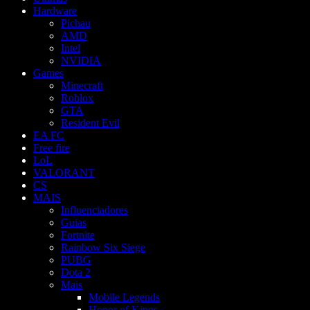
Hardware
Pichau
AMD
Intel
NVIDIA
Games
Minecraft
Roblox
GTA
Resident Evil
EA FC
Free fire
LoL
VALORANT
CS
MAIS
Influenciadores
Guias
Fortnite
Rainbow Six Siege
PUBG
Dota 2
Mais
Mobile Legends
Honor of Kings