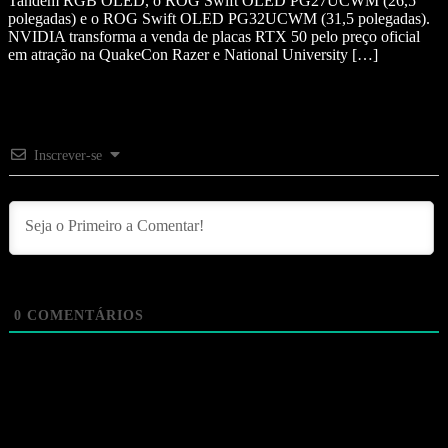
Tandem RGB OLED, o ROG Swift OLED PG27UCWM (26,5
polegadas) e o ROG Swift OLED PG32UCWM (31,5 polegadas).
NVIDIA transforma a venda de placas RTX 50 pelo preço oficial
em atração na QuakeCon Razer e National University […]
Inscrever-se
0
COMENTÁRIOS