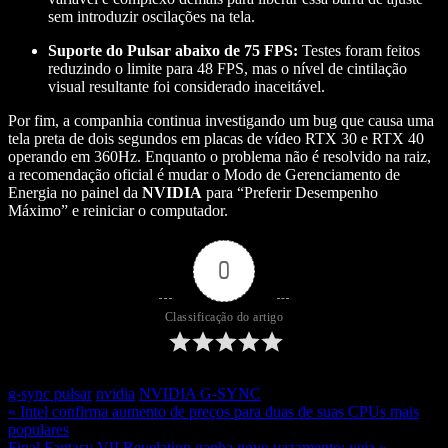
sem introduzir oscilações na tela.
Suporte do Pulsar abaixo de 75 FPS:
Testes foram feitos
reduzindo o limite para 48 FPS, mas o nível de cintilação
visual resultante foi considerado inaceitável.
Por fim, a companhia continua investigando um bug que causa uma
tela preta de dois segundos em placas de vídeo RTX 30 e RTX 40
operando em 360Hz. Enquanto o problema não é resolvido na raiz,
a recomendação oficial é mudar o Modo de Gerenciamento de
Energia no painel da
NVIDIA
para “Preferir Desempenho
Máximo” e reiniciar o computador.
0
Classificação do artigo
g-sync pulsar
nvidia
NVIDIA G-SYNC
« Intel confirma aumento de preços para duas de suas CPUs mais
populares
Final Fantasy VII Revelation ganha novo vazamento; veja »