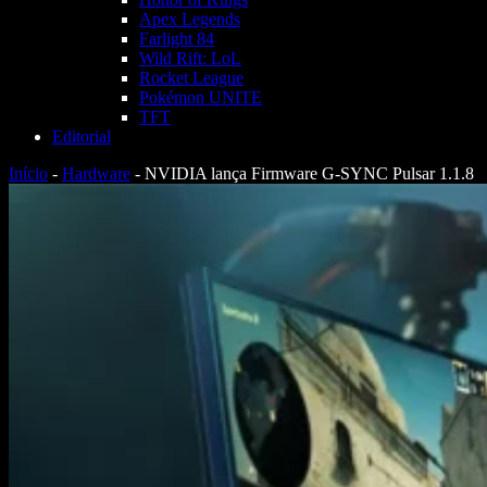
Apex Legends
Farlight 84
Wild Rift: LoL
Rocket League
Pokémon UNITE
TFT
Editorial
Início
-
Hardware
-
NVIDIA lança Firmware G-SYNC Pulsar 1.1.8