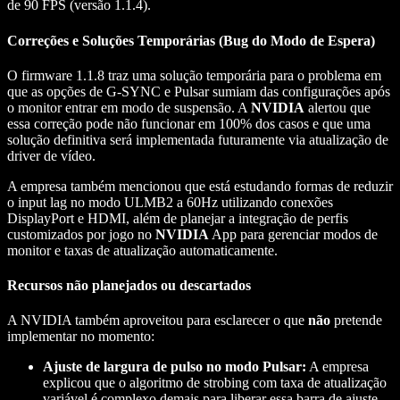
de 90 FPS (versão 1.1.4).
Correções e Soluções Temporárias (Bug do Modo de Espera)
O firmware 1.1.8 traz uma solução temporária para o problema em
que as opções de G-SYNC e Pulsar sumiam das configurações após
o monitor entrar em modo de suspensão. A
NVIDIA
alertou que
essa correção pode não funcionar em 100% dos casos e que uma
solução definitiva será implementada futuramente via atualização de
driver de vídeo.
A empresa também mencionou que está estudando formas de reduzir
o input lag no modo ULMB2 a 60Hz utilizando conexões
DisplayPort e HDMI, além de planejar a integração de perfis
customizados por jogo no
NVIDIA
App para gerenciar modos de
monitor e taxas de atualização automaticamente.
Recursos não planejados ou descartados
A NVIDIA também aproveitou para esclarecer o que
não
pretende
implementar no momento:
Ajuste de largura de pulso no modo Pulsar:
A empresa
explicou que o algoritmo de strobing com taxa de atualização
variável é complexo demais para liberar essa barra de ajuste