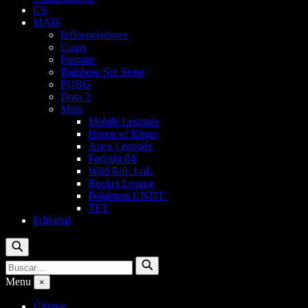
CS
MAIS
Influenciadores
Guias
Fortnite
Rainbow Six Siege
PUBG
Dota 2
Mais
Mobile Legends
Honor of Kings
Apex Legends
Farlight 84
Wild Rift: LoL
Rocket League
Pokémon UNITE
TFT
Editorial
Buscar
Buscar
Buscar
por:
Menu
×
Últimas