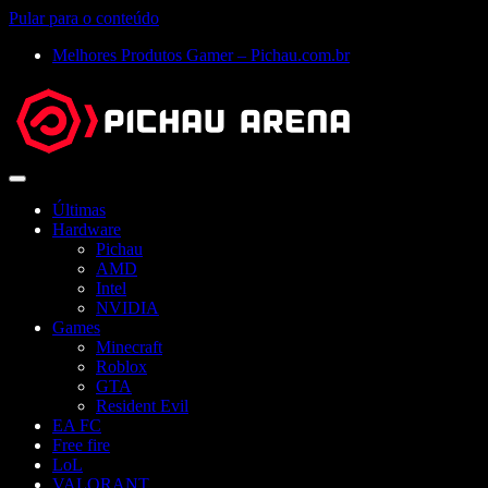
Pular para o conteúdo
Melhores Produtos Gamer – Pichau.com.br
Abrir
menu
Últimas
Hardware
Pichau
AMD
Intel
NVIDIA
Games
Minecraft
Roblox
GTA
Resident Evil
EA FC
Free fire
LoL
VALORANT