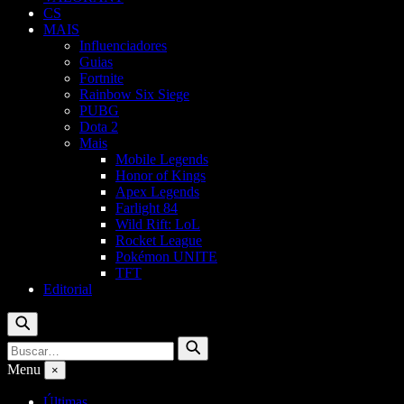
CS
MAIS
Influenciadores
Guias
Fortnite
Rainbow Six Siege
PUBG
Dota 2
Mais
Mobile Legends
Honor of Kings
Apex Legends
Farlight 84
Wild Rift: LoL
Rocket League
Pokémon UNITE
TFT
Editorial
Buscar
Buscar
Buscar
por:
Menu
×
Últimas