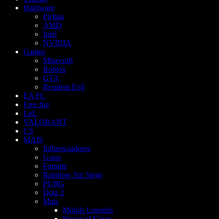
Hardware
Pichau
AMD
Intel
NVIDIA
Games
Minecraft
Roblox
GTA
Resident Evil
EA FC
Free fire
LoL
VALORANT
CS
MAIS
Influenciadores
Guias
Fortnite
Rainbow Six Siege
PUBG
Dota 2
Mais
Mobile Legends
Honor of Kings