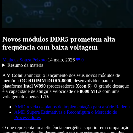
Novos módulos DDR5 prometem alta
frequência com baixa voltagem
Matheus Souza Peixoto
14 maio, 2026
0
Resumo da matéria
A
V-Color
anunciou o lançamento dos seus novos módulos de
memória
OC RDIMM DDR5-8000
, desenvolvidos para a
plataforma
Intel W890
(processadores
Xeon 6
). O grande destaque
é a capacidade de atingir a velocidade de
8000
MT/s
com uma
voltagem de apenas
1.1V
.
AMD revela os planos de implementação para a série Radeon
AMD Supera Estimativas e Reconfigura o Mercado de
Processadores
O que representa uma eficiência energética superior em comparação
com memórias de alto desempenho em que estamos acostumados,