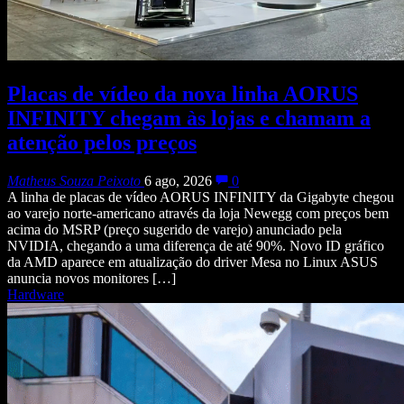
Placas de vídeo da nova linha AORUS
INFINITY chegam às lojas e chamam a
atenção pelos preços
Matheus Souza Peixoto
6 ago, 2026
0
A linha de placas de vídeo AORUS INFINITY da Gigabyte chegou
ao varejo norte-americano através da loja Newegg com preços bem
acima do MSRP (preço sugerido de varejo) anunciado pela
NVIDIA, chegando a uma diferença de até 90%. Novo ID gráfico
da AMD aparece em atualização do driver Mesa no Linux ASUS
anuncia novos monitores […]
Hardware