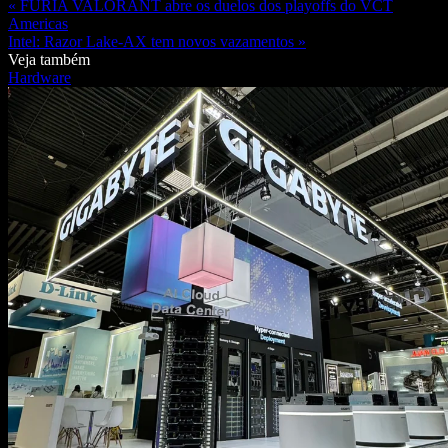
« FURIA VALORANT abre os duelos dos playoffs do VCT
Americas
Intel: Razor Lake-AX tem novos vazamentos »
Veja também
Hardware