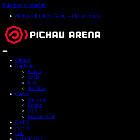
Pular para o conteúdo
Melhores Produtos Gamer – Pichau.com.br
Abrir
menu
Últimas
Hardware
Pichau
AMD
Intel
NVIDIA
Games
Minecraft
Roblox
GTA
Resident Evil
EA FC
Free fire
LoL
VALORANT