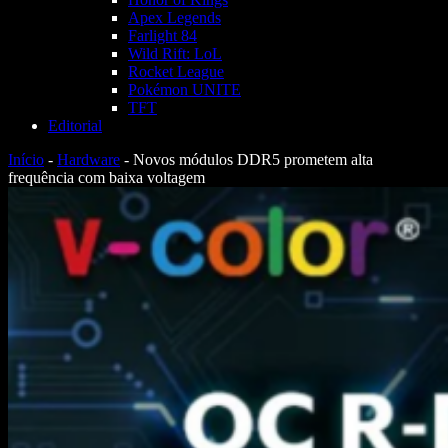
Apex Legends
Farlight 84
Wild Rift: LoL
Rocket League
Pokémon UNITE
TFT
Editorial
Início
-
Hardware
-
Novos módulos DDR5 prometem alta
frequência com baixa voltagem