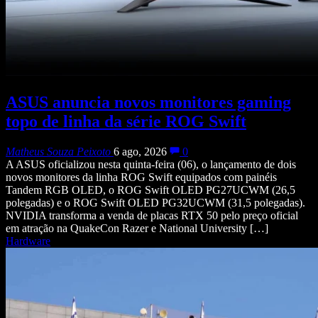
ASUS anuncia novos monitores gaming
topo de linha da série ROG Swift
Matheus Souza Peixoto
6 ago, 2026
0
A ASUS oficializou nesta quinta-feira (06), o lançamento de dois
novos monitores da linha ROG Swift equipados com painéis
Tandem RGB OLED, o ROG Swift OLED PG27UCWM (26,5
polegadas) e o ROG Swift OLED PG32UCWM (31,5 polegadas).
NVIDIA transforma a venda de placas RTX 50 pelo preço oficial
em atração na QuakeCon Razer e National University […]
Hardware