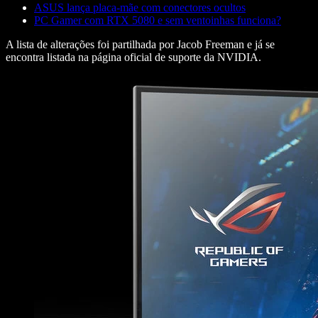
ASUS lança placa-mãe com conectores ocultos
PC Gamer com RTX 5080 e sem ventoinhas funciona?
A lista de alterações foi partilhada por Jacob Freeman e já se
encontra listada na página oficial de suporte da NVIDIA.