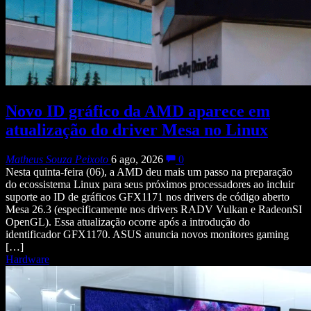
Novo ID gráfico da AMD aparece em
atualização do driver Mesa no Linux
Matheus Souza Peixoto
6 ago, 2026
0
Nesta quinta-feira (06), a AMD deu mais um passo na preparação
do ecossistema Linux para seus próximos processadores ao incluir
suporte ao ID de gráficos GFX1171 nos drivers de código aberto
Mesa 26.3 (especificamente nos drivers RADV Vulkan e RadeonSI
OpenGL). Essa atualização ocorre após a introdução do
identificador GFX1170. ASUS anuncia novos monitores gaming
[…]
Hardware