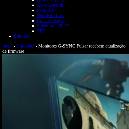
Apex Legends
Farlight 84
Wild Rift: LoL
Rocket League
Pokémon UNITE
TFT
Editorial
Início
-
Hardware
-
Monitores G-SYNC Pulsar recebem atualização
de firmware