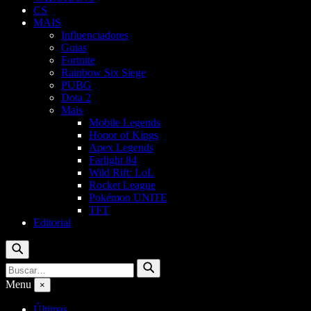
CS
MAIS
Influenciadores
Guias
Fortnite
Rainbow Six Siege
PUBG
Dota 2
Mais
Mobile Legends
Honor of Kings
Apex Legends
Farlight 84
Wild Rift: LoL
Rocket League
Pokémon UNITE
TFT
Editorial
Buscar
Buscar
Buscar
por:
Menu
×
Últimas