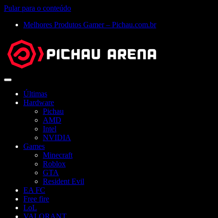
Pular para o conteúdo
Melhores Produtos Gamer – Pichau.com.br
Abrir
menu
Últimas
Hardware
Pichau
AMD
Intel
NVIDIA
Games
Minecraft
Roblox
GTA
Resident Evil
EA FC
Free fire
LoL
VALORANT