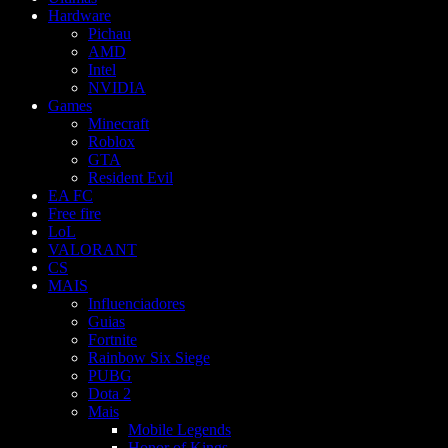
Hardware
Pichau
AMD
Intel
NVIDIA
Games
Minecraft
Roblox
GTA
Resident Evil
EA FC
Free fire
LoL
VALORANT
CS
MAIS
Influenciadores
Guias
Fortnite
Rainbow Six Siege
PUBG
Dota 2
Mais
Mobile Legends
Honor of Kings