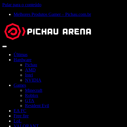
Pular para o conteúdo
Melhores Produtos Gamer – Pichau.com.br
Abrir
menu
Últimas
Hardware
Pichau
AMD
Intel
NVIDIA
Games
Minecraft
Roblox
GTA
Resident Evil
EA FC
Free fire
LoL
VALORANT