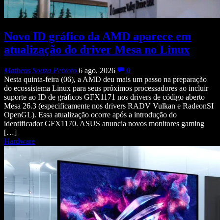
Novo ID gráfico da AMD aparece em
atualização do driver Mesa no Linux
Matheus Souza Peixoto
6 ago, 2026
0
Nesta quinta-feira (06), a AMD deu mais um passo na preparação
do ecossistema Linux para seus próximos processadores ao incluir
suporte ao ID de gráficos GFX1171 nos drivers de código aberto
Mesa 26.3 (especificamente nos drivers RADV Vulkan e RadeonSI
OpenGL). Essa atualização ocorre após a introdução do
identificador GFX1170. ASUS anuncia novos monitores gaming
[…]
Hardware