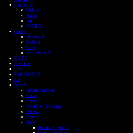
Hardware
Pichau
AMD
Intel
NVIDIA
Games
Minecraft
Roblox
GTA
Resident Evil
EA FC
Free fire
LoL
VALORANT
CS
MAIS
Influenciadores
Guias
Fortnite
Rainbow Six Siege
PUBG
Dota 2
Mais
Mobile Legends
Honor of Kings