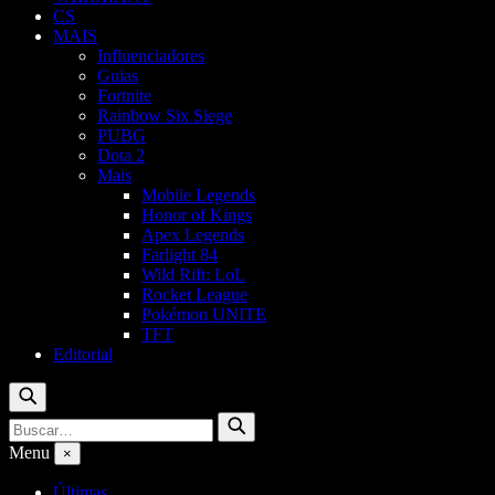
CS
MAIS
Influenciadores
Guias
Fortnite
Rainbow Six Siege
PUBG
Dota 2
Mais
Mobile Legends
Honor of Kings
Apex Legends
Farlight 84
Wild Rift: LoL
Rocket League
Pokémon UNITE
TFT
Editorial
Buscar
Buscar
Buscar
por:
Menu
×
Últimas