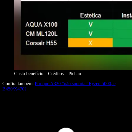
Custo benefício – Créditos – Pichau
Confira também:
Por que A320 “não suporta” Ryzen 5000, e
B450/X470?