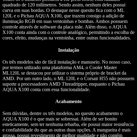
quadrado de 120 milímetros. Sendo assim, nenhum deles possui
curva em suas bordas. O destaque nesse quesito fica com o ML
120L e o Pichau AQUA X100, que trazem consigo a adição de
iluminação RGB em suas ventoinhas e bombas. Ambos possuem
controle através de software da placa mãe. Além disso, o AQUA
X100 conta ainda com o controle analógico, permitindo a escolha de
cores, efeito, mudanças na ventoinha, entre outras funcionalidades.
Instalação
Os três modelos são de fácil instalação e manuseio. No nosso caso,
por termos utilizado uma plataforma AM4, o Cooler Master
ML120L se destacou por utilizar o sistema próprio de bracket da
AMD. Por um outro lado, o ML 120L e o Corsair H55 não possuem
suporte a processadores AMD Threadripper, enquanto o Pichau
AQUA X100 conta com essa funcionalidade.
Acabamento
Sem dúvidas, dentre os três modelos, no quesito acabamento o
AQUA X100 é o que mais se sobressai. Além de ser bonito
esteticamente, sem ter nenhuma rebarba, ele possui maior resistência
e confiabilidade do que as outras duas opções. A mangueira é mais
grossa, possui revestimento de melhor qualidade e não contém