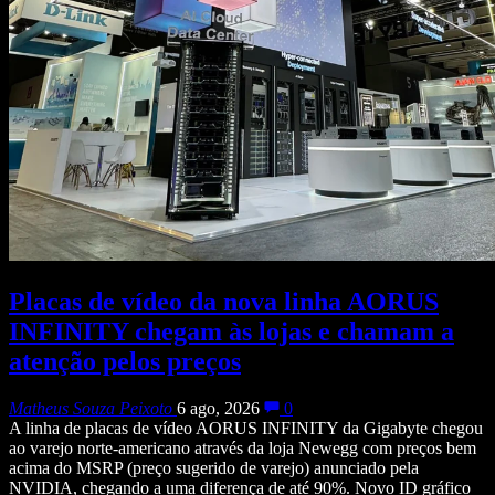
Placas de vídeo da nova linha AORUS
INFINITY chegam às lojas e chamam a
atenção pelos preços
Matheus Souza Peixoto
6 ago, 2026
0
A linha de placas de vídeo AORUS INFINITY da Gigabyte chegou
ao varejo norte-americano através da loja Newegg com preços bem
acima do MSRP (preço sugerido de varejo) anunciado pela
NVIDIA, chegando a uma diferença de até 90%. Novo ID gráfico