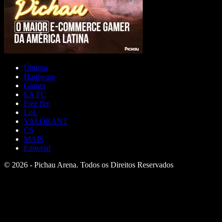
Últimas
Hardware
Games
EA FC
Free fire
LoL
VALORANT
CS
MAIS
Editorial
© 2026 - Pichau Arena. Todos os Direitos Reservados