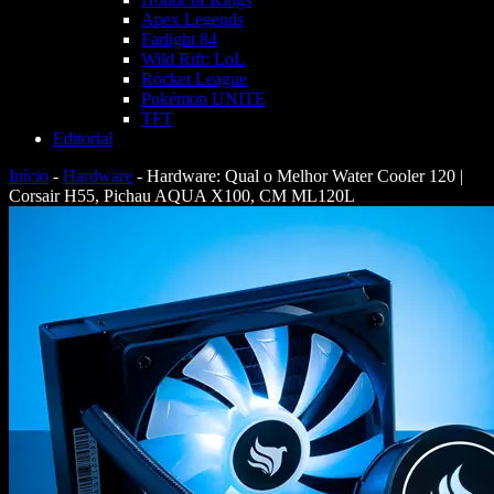
Apex Legends
Farlight 84
Wild Rift: LoL
Rocket League
Pokémon UNITE
TFT
Editorial
Início
-
Hardware
-
Hardware: Qual o Melhor Water Cooler 120 |
Corsair H55, Pichau AQUA X100, CM ML120L