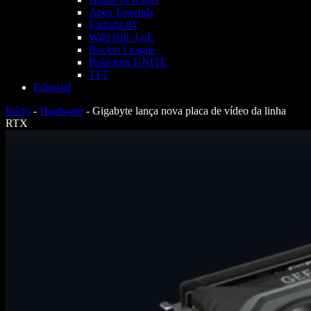
Apex Legends
Farlight 84
Wild Rift: LoL
Rocket League
Pokémon UNITE
TFT
Editorial
Início
-
Hardware
-
Gigabyte lança nova placa de vídeo da linha
RTX