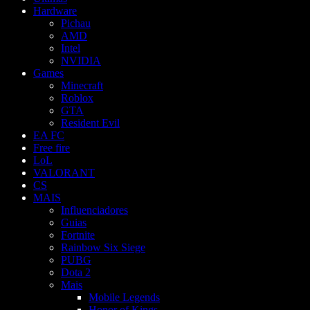
Hardware
Pichau
AMD
Intel
NVIDIA
Games
Minecraft
Roblox
GTA
Resident Evil
EA FC
Free fire
LoL
VALORANT
CS
MAIS
Influenciadores
Guias
Fortnite
Rainbow Six Siege
PUBG
Dota 2
Mais
Mobile Legends
Honor of Kings