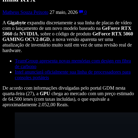
Matheus Souza Peixoto
27 maio, 2026
0
A
Gigabyte
expandiu discretamente a sua linha de placas de vídeo
com o lançamento de um novo modelo baseado na
GeForce RTX
5060
da
NVIDIA
, sobre o código de produto
GeForce RTX 5060
GAMING OCV2-8GD
, a nova versão aparenta ser uma
atualização de inventário muito sutil em vez de uma revisão real de
hardware.
TeamGroup apresenta novas memórias com design em fibra
de carbono
Intel anunciará oficialmente sua linha de processadores para
consoles portáteis
De acordo com informações divulgadas pelo portal GDM nesta
quarta-feira (27), a
GPU
chega ao mercado com um preço estimado
de 64.500 ienes (com taxas incluídas), o que equivale a
aproximadamente 2.052,00 Reais.