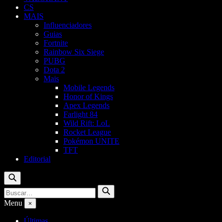
CS
MAIS
Influenciadores
Guias
Fortnite
Rainbow Six Siege
PUBG
Dota 2
Mais
Mobile Legends
Honor of Kings
Apex Legends
Farlight 84
Wild Rift: LoL
Rocket League
Pokémon UNITE
TFT
Editorial
Buscar
Buscar
Buscar
por:
Menu
×
Últimas