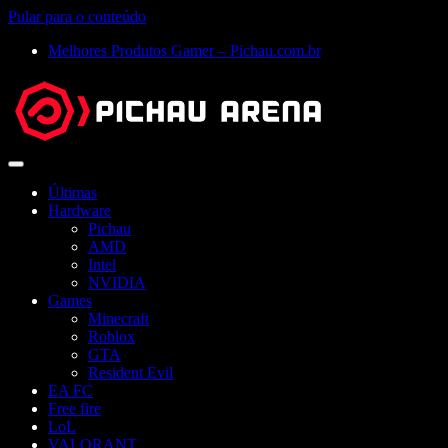
Pular para o conteúdo
Melhores Produtos Gamer – Pichau.com.br
Abrir
menu
Últimas
Hardware
Pichau
AMD
Intel
NVIDIA
Games
Minecraft
Roblox
GTA
Resident Evil
EA FC
Free fire
LoL
VALORANT