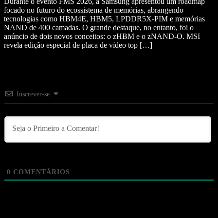
Durante o evento FMS 2026, a Samsung apresentou um roadmap
focado no futuro do ecossistema de memórias, abrangendo
tecnologias como HBM4E, HBM5, LPDDR5X-PIM e memórias
NAND de 400 camadas. O grande destaque, no entanto, foi o
anúncio de dois novos conceitos: o zHBM e o zNAND-O. MSI
revela edição especial de placa de vídeo top […]
Inscrever-se
0
COMENTÁRIOS