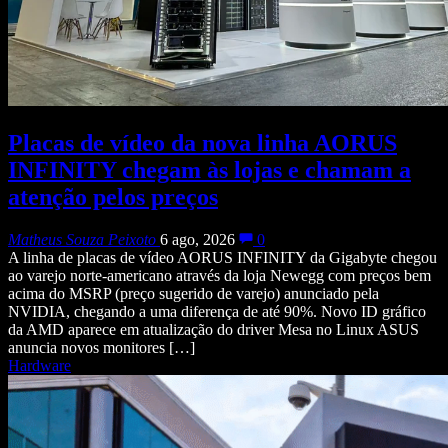
Placas de vídeo da nova linha AORUS
INFINITY chegam às lojas e chamam a
atenção pelos preços
Matheus Souza Peixoto
6 ago, 2026
0
A linha de placas de vídeo AORUS INFINITY da Gigabyte chegou
ao varejo norte-americano através da loja Newegg com preços bem
acima do MSRP (preço sugerido de varejo) anunciado pela
NVIDIA, chegando a uma diferença de até 90%. Novo ID gráfico
da AMD aparece em atualização do driver Mesa no Linux ASUS
anuncia novos monitores […]
Hardware