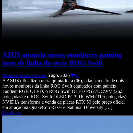
ASUS anuncia novos monitores gaming
topo de linha da série ROG Swift
Matheus Souza Peixoto
6 ago, 2026
0
A ASUS oficializou nesta quinta-feira (06), o lançamento de dois
novos monitores da linha ROG Swift equipados com painéis
Tandem RGB OLED, o ROG Swift OLED PG27UCWM (26,5
polegadas) e o ROG Swift OLED PG32UCWM (31,5 polegadas).
NVIDIA transforma a venda de placas RTX 50 pelo preço oficial
em atração na QuakeCon Razer e National University […]
Hardware