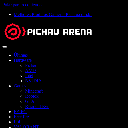
Pular para o conteúdo
Melhores Produtos Gamer – Pichau.com.br
Abrir
menu
Últimas
Hardware
Pichau
AMD
Intel
NVIDIA
Games
Minecraft
Roblox
GTA
Resident Evil
EA FC
Free fire
LoL
VALORANT