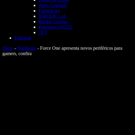
Apex Legends
Farlight 84
Wild Rift: LoL
Rocket League
Pokémon UNITE
TFT
Editorial
Início
-
Hardware
-
Force One apresenta novos periféricos para
gamers, confira