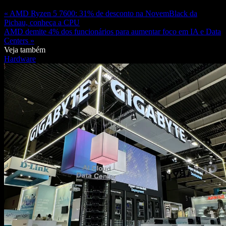
« AMD Ryzen 5 7600: 31% de desconto na NovemBlack da
Pichau, conheça a CPU
AMD demite 4% dos funcionários para aumentar foco em IA e Data
Centers »
Veja também
Hardware