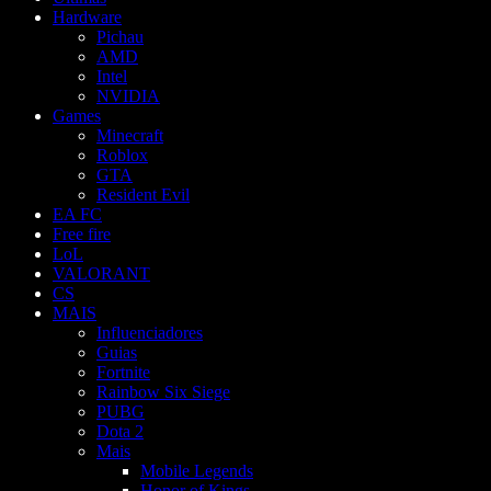
Hardware
Pichau
AMD
Intel
NVIDIA
Games
Minecraft
Roblox
GTA
Resident Evil
EA FC
Free fire
LoL
VALORANT
CS
MAIS
Influenciadores
Guias
Fortnite
Rainbow Six Siege
PUBG
Dota 2
Mais
Mobile Legends
Honor of Kings