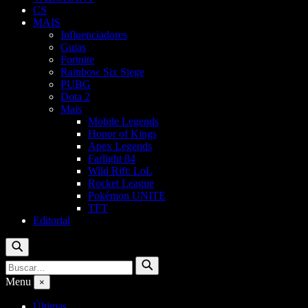
CS
MAIS
Influenciadores
Guias
Fortnite
Rainbow Six Siege
PUBG
Dota 2
Mais
Mobile Legends
Honor of Kings
Apex Legends
Farlight 84
Wild Rift: LoL
Rocket League
Pokémon UNITE
TFT
Editorial
Buscar
Buscar
Buscar
por:
Menu
×
Últimas