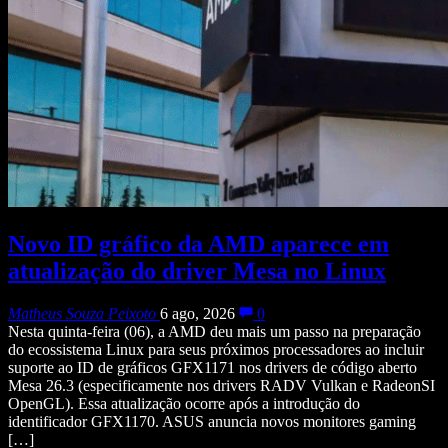
Novo ID gráfico da AMD aparece em
atualização do driver Mesa no Linux
Matheus Souza Peixoto
6 ago, 2026
0
Nesta quinta-feira (06), a AMD deu mais um passo na preparação
do ecossistema Linux para seus próximos processadores ao incluir
suporte ao ID de gráficos GFX1171 nos drivers de código aberto
Mesa 26.3 (especificamente nos drivers RADV Vulkan e RadeonSI
OpenGL). Essa atualização ocorre após a introdução do
identificador GFX1170. ASUS anuncia novos monitores gaming
[…]