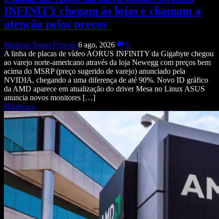
INFINITY chegam às lojas e chamam a
atenção pelos preços
Matheus Souza Peixoto
6 ago, 2026
0
A linha de placas de vídeo AORUS INFINITY da Gigabyte chegou
ao varejo norte-americano através da loja Newegg com preços bem
acima do MSRP (preço sugerido de varejo) anunciado pela
NVIDIA, chegando a uma diferença de até 90%. Novo ID gráfico
da AMD aparece em atualização do driver Mesa no Linux ASUS
anuncia novos monitores […]
Hardware