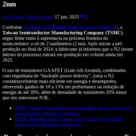
2nm
João Pedro Cabral Guedes
17 jun, 2025
0
Conforme
publicado pelo
VideoCardz
nesta terça-feira (17)
, a
Taiwan Semiconductor Manufacturing Company (TSMC)
segue firme rumo à supremacia na próxima fronteira do
semicondutor: o nó de 2 nanômetros (2 nm). Após iniciar a pré-
produção no final de 2024, a fabricante já informou que o N2 (nome
interno do processo) entrará em produção em volume ainda em
2025
.
O uso de transistores GAAFET (Gate-All-Around), combinados
com engenharia de “backside power delivery”, torna o N2
consideravelmente mais eficiente em energia e desempenho,
oferecendo ganhos de 10 a 15% em performance ou redução de
energia de até 30%, além de densidade de transistores 20% maior
que seu antecessor N3E.
TSMC planeja megafábrica nos Emirados, mas EUA querem
barrar projeto: entenda os motivos
TSMC desembarca na Europa: novo centro de design de
chips será em Munique, saiba mais