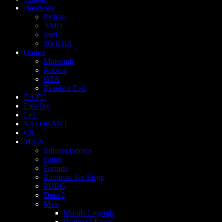
Hardware
Pichau
AMD
Intel
NVIDIA
Games
Minecraft
Roblox
GTA
Resident Evil
EA FC
Free fire
LoL
VALORANT
CS
MAIS
Influenciadores
Guias
Fortnite
Rainbow Six Siege
PUBG
Dota 2
Mais
Mobile Legends
Honor of Kings