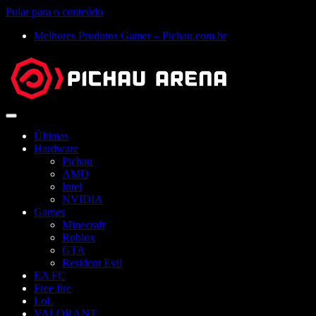
Pular para o conteúdo
Melhores Produtos Gamer – Pichau.com.br
Abrir
menu
Últimas
Hardware
Pichau
AMD
Intel
NVIDIA
Games
Minecraft
Roblox
GTA
Resident Evil
EA FC
Free fire
LoL
VALORANT