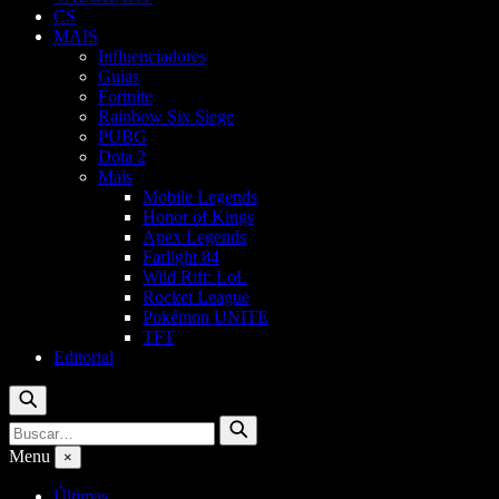
CS
MAIS
Influenciadores
Guias
Fortnite
Rainbow Six Siege
PUBG
Dota 2
Mais
Mobile Legends
Honor of Kings
Apex Legends
Farlight 84
Wild Rift: LoL
Rocket League
Pokémon UNITE
TFT
Editorial
Buscar
Buscar
Buscar
por:
Menu
×
Últimas