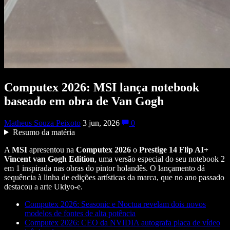
Computex 2026: MSI lança notebook
baseado em obra de Van Gogh
Matheus Souza Peixoto
3 jun, 2026
0
Resumo da matéria
A
MSI
apresentou na
Computex
2026
o
Prestige 14 Flip AI+
Vincent van Gogh Edition
, uma versão especial do seu notebook 2
em 1 inspirada nas obras do pintor holandês. O lançamento dá
sequência à linha de edições artísticas da marca, que no ano passado
destacou a arte Ukiyo-e.
Computex 2026: Seasonic e Noctua revelam dois novos
modelos de fontes de alta potência
Computex 2026: CEO da NVIDIA autografa placa de vídeo