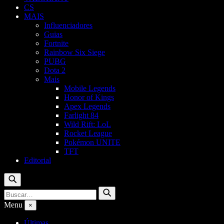
CS
MAIS
Influenciadores
Guias
Fortnite
Rainbow Six Siege
PUBG
Dota 2
Mais
Mobile Legends
Honor of Kings
Apex Legends
Farlight 84
Wild Rift: LoL
Rocket League
Pokémon UNITE
TFT
Editorial
Buscar
Buscar
Buscar
por:
Menu
×
Últimas