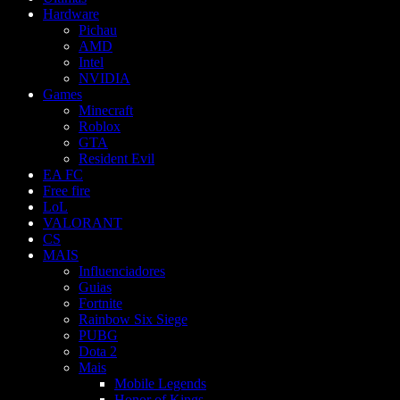
Hardware
Pichau
AMD
Intel
NVIDIA
Games
Minecraft
Roblox
GTA
Resident Evil
EA FC
Free fire
LoL
VALORANT
CS
MAIS
Influenciadores
Guias
Fortnite
Rainbow Six Siege
PUBG
Dota 2
Mais
Mobile Legends
Honor of Kings