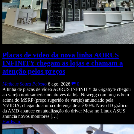
Placas de vídeo da nova linha AORUS
INFINITY chegam às lojas e chamam a
atenção pelos preços
Matheus Souza Peixoto
6 ago, 2026
0
A linha de placas de vídeo AORUS INFINITY da Gigabyte chegou
ao varejo norte-americano através da loja Newegg com preços bem
acima do MSRP (preço sugerido de varejo) anunciado pela
NVIDIA, chegando a uma diferença de até 90%. Novo ID gráfico
da AMD aparece em atualização do driver Mesa no Linux ASUS
anuncia novos monitores […]
Hardware