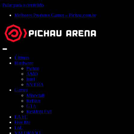
Pular para o conteúdo
Melhores Produtos Gamer – Pichau.com.br
Abrir
menu
Últimas
Hardware
Pichau
AMD
Intel
NVIDIA
Games
Minecraft
Roblox
GTA
Resident Evil
EA FC
Free fire
LoL
VALORANT