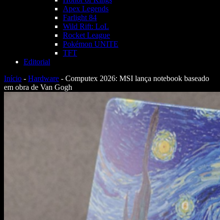
Apex Legends
Farlight 84
Wild Rift: LoL
Rocket League
Pokémon UNITE
TFT
Editorial
Início
-
Hardware
-
Computex 2026: MSI lança notebook baseado
em obra de Van Gogh