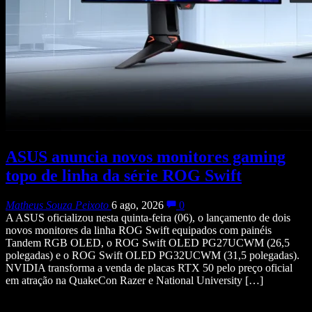
ASUS anuncia novos monitores gaming
topo de linha da série ROG Swift
Matheus Souza Peixoto
6 ago, 2026
0
A ASUS oficializou nesta quinta-feira (06), o lançamento de dois
novos monitores da linha ROG Swift equipados com painéis
Tandem RGB OLED, o ROG Swift OLED PG27UCWM (26,5
polegadas) e o ROG Swift OLED PG32UCWM (31,5 polegadas).
NVIDIA transforma a venda de placas RTX 50 pelo preço oficial
em atração na QuakeCon Razer e National University […]