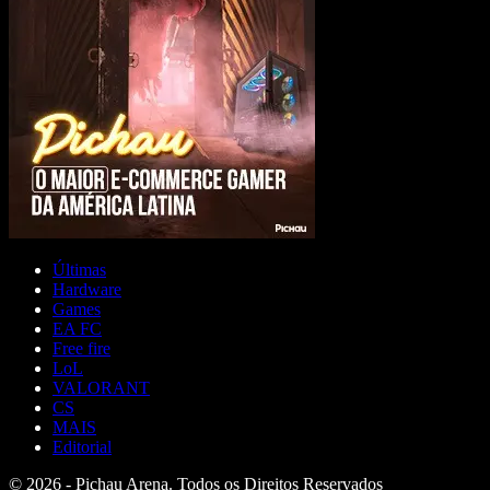
Últimas
Hardware
Games
EA FC
Free fire
LoL
VALORANT
CS
MAIS
Editorial
© 2026 - Pichau Arena. Todos os Direitos Reservados