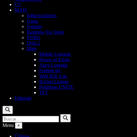
CS
MAIS
Influenciadores
Guias
Fortnite
Rainbow Six Siege
PUBG
Dota 2
Mais
Mobile Legends
Honor of Kings
Apex Legends
Farlight 84
Wild Rift: LoL
Rocket League
Pokémon UNITE
TFT
Editorial
Buscar
Buscar
Buscar
por:
Menu
×
Últimas