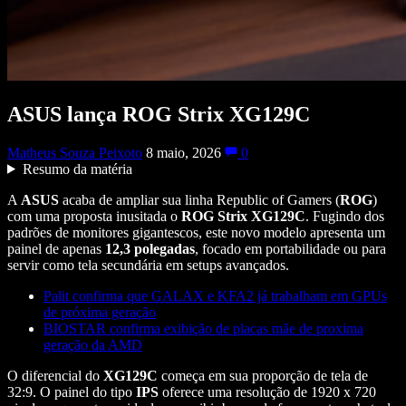
ASUS lança ROG Strix XG129C
Matheus Souza Peixoto
8 maio, 2026
0
Resumo da matéria
A
ASUS
acaba de ampliar sua linha Republic of Gamers (
ROG
)
com uma proposta inusitada o
ROG Strix XG129C
. Fugindo dos
padrões de monitores gigantescos, este novo modelo apresenta um
painel de apenas
12,3 polegadas
, focado em portabilidade ou para
servir como tela secundária em setups avançados.
Palit confirma que GALAX e KFA2 já trabalham em GPUs
de próxima geração
BIOSTAR confirma exibição de placas mãe de proxima
geração da AMD
O diferencial do
XG129C
começa em sua proporção de tela de
32:9. O painel do tipo
IPS
oferece uma resolução de 1920 x 720