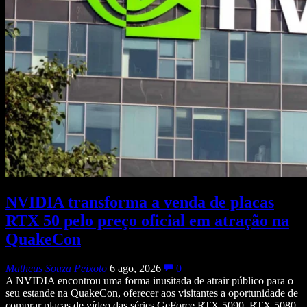
NVIDIA transforma a venda de placas
RTX 50 pelo preço oficial em atração na
QuakeCon
Matheus Souza Peixoto
6 ago, 2026
0
A NVIDIA encontrou uma forma inusitada de atrair público para o
seu estande na QuakeCon, oferecer aos visitantes a oportunidade de
comprar placas de vídeo das séries GeForce RTX 5090, RTX 5080