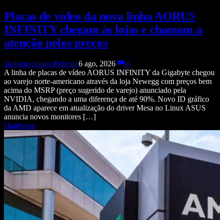
Placas de vídeo da nova linha AORUS
INFINITY chegam às lojas e chamam a
atenção pelos preços
Matheus Souza Peixoto
6 ago, 2026
0
A linha de placas de vídeo AORUS INFINITY da Gigabyte chegou
ao varejo norte-americano através da loja Newegg com preços bem
acima do MSRP (preço sugerido de varejo) anunciado pela
NVIDIA, chegando a uma diferença de até 90%. Novo ID gráfico
da AMD aparece em atualização do driver Mesa no Linux ASUS
anuncia novos monitores […]
Hardware