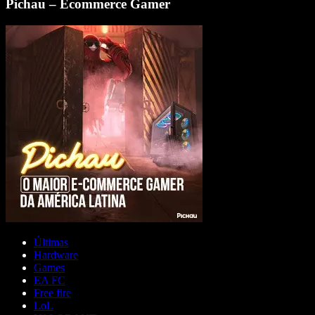
Pichau – Ecommerce Gamer
Últimas
Hardware
Games
EA FC
Free fire
LoL