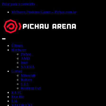
Pular para o conteúdo
Melhores Produtos Gamer – Pichau.com.br
Abrir
menu
Últimas
Hardware
Pichau
AMD
Intel
NVIDIA
Games
Minecraft
Roblox
GTA
Resident Evil
EA FC
Free fire
LoL
VALORANT