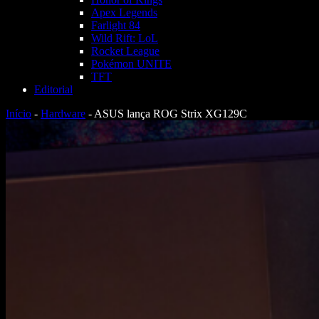
Apex Legends
Farlight 84
Wild Rift: LoL
Rocket League
Pokémon UNITE
TFT
Editorial
Início
-
Hardware
-
ASUS lança ROG Strix XG129C