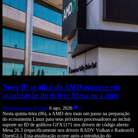
Novo ID gráfico da AMD aparece em
atualização do driver Mesa no Linux
Matheus Souza Peixoto
6 ago, 2026
0
Nesta quinta-feira (06), a AMD deu mais um passo na preparação
do ecossistema Linux para seus próximos processadores ao incluir
suporte ao ID de gráficos GFX1171 nos drivers de código aberto
Mesa 26.3 (especificamente nos drivers RADV Vulkan e RadeonSI
OpenGL). Essa atualização ocorre após a introdução do