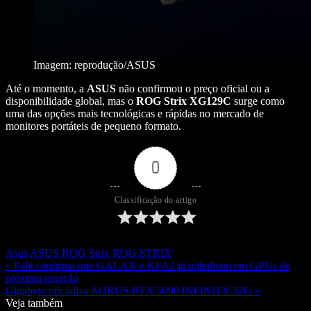
Imagem: reprodução/ASUS
Até o momento, a
ASUS
não confirmou o preço oficial ou a
disponibilidade global, mas o
ROG
Strix XG129C
surge como
uma das opções mais tecnológicas e rápidas no mercado de
monitores portáteis de pequeno formato.
0
Classificação do artigo
Asus
ASUS ROG Strix
ROG STRIX
« Palit confirma que GALAX e KFA2 já trabalham em GPUs de
próxima geração
Gigabyte oficializa AORUS RTX 5090 INFINITY 32G »
Veja também