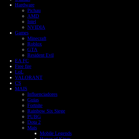
Hardware
Pichau
AMD
Intel
NVIDIA
Games
Minecraft
Roblox
GTA
Resident Evil
EA FC
Free fire
LoL
VALORANT
CS
MAIS
Influenciadores
Guias
Fortnite
Rainbow Six Siege
PUBG
Dota 2
Mais
Mobile Legends
Honor of Kings