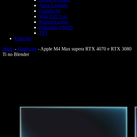
Apex Legends
Farlight 84
Wild Rift: LoL
Rocket League
Pokémon UNITE
TFT
Editorial
Início
-
Hardware
-
Apple M4 Max supera RTX 4070 e RTX 3080
Ti no Blender