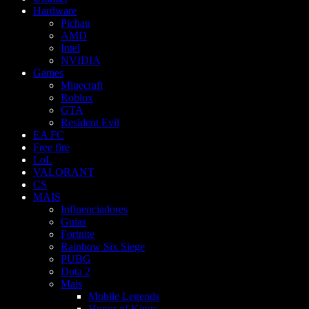
Hardware
Pichau
AMD
Intel
NVIDIA
Games
Minecraft
Roblox
GTA
Resident Evil
EA FC
Free fire
LoL
VALORANT
CS
MAIS
Influenciadores
Guias
Fortnite
Rainbow Six Siege
PUBG
Dota 2
Mais
Mobile Legends
Honor of Kings