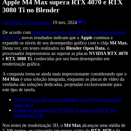
Apple M4 Max supera RTX 4070 e RTX
3080 Ti no Blender
João Pedro Cabral Guedes
19 nov, 2024
0
De acordo com
uma publicação do WCCFTech da última segunda-
feira (18)
, novos resultados indicam que a
Apple
continua a
expandir os níveis de seu desempenho gráfico com o chip
M4 Max.
Desta vez, em testes realizados no
Blender Open Data
, o
processador impressionou ao superar as placas
NVIDIA RTX 4070
e
RTX 3080 Ti
, conhecidas por seu bom desempenho em
renderização gráfica.
A conquista torna-se ainda mais impressionante considerando que o
M4 Max
é uma solução integrada, enquanto as placas de vídeo da
verdinha são soluções dedicadas, projetadas exclusivamente para
este tipo de tarefa.
NVIDIA App chega para substituir o GeForce Experience,
saiba mais
Linhas de produção da NVIDIA já focam em RTX 50 e
limitam série 40
Nos testes de renderização 3D, o
M4 Max
alcançou uma média de
5.208 pontos, se colocando um pouco acima da
RTX 4070
e da