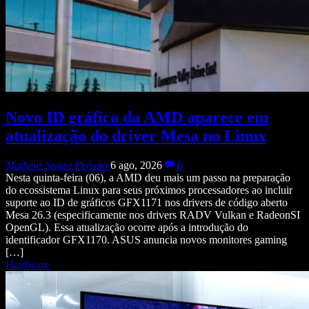
Novo ID gráfico da AMD aparece em
atualização do driver Mesa no Linux
Matheus Souza Peixoto
6 ago, 2026
0
Nesta quinta-feira (06), a AMD deu mais um passo na preparação
do ecossistema Linux para seus próximos processadores ao incluir
suporte ao ID de gráficos GFX1171 nos drivers de código aberto
Mesa 26.3 (especificamente nos drivers RADV Vulkan e RadeonSI
OpenGL). Essa atualização ocorre após a introdução do
identificador GFX1170. ASUS anuncia novos monitores gaming
[…]
Hardware