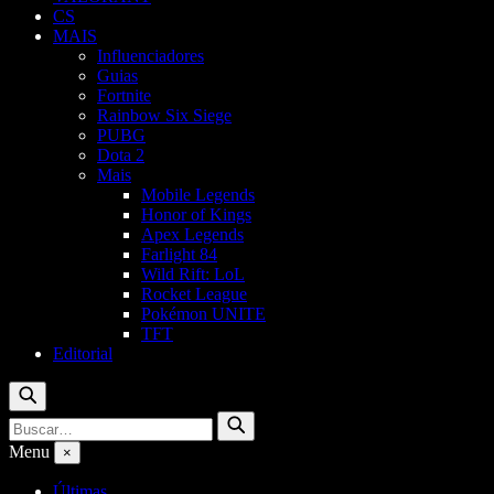
CS
MAIS
Influenciadores
Guias
Fortnite
Rainbow Six Siege
PUBG
Dota 2
Mais
Mobile Legends
Honor of Kings
Apex Legends
Farlight 84
Wild Rift: LoL
Rocket League
Pokémon UNITE
TFT
Editorial
Buscar
Buscar
Buscar
por:
Menu
×
Últimas