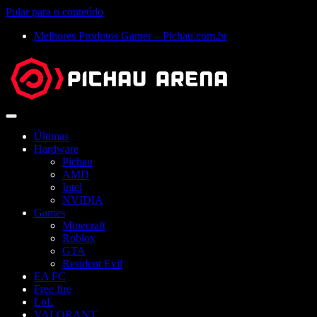
Pular para o conteúdo
Melhores Produtos Gamer – Pichau.com.br
Abrir
menu
Últimas
Hardware
Pichau
AMD
Intel
NVIDIA
Games
Minecraft
Roblox
GTA
Resident Evil
EA FC
Free fire
LoL
VALORANT