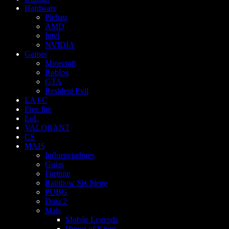
Hardware
Pichau
AMD
Intel
NVIDIA
Games
Minecraft
Roblox
GTA
Resident Evil
EA FC
Free fire
LoL
VALORANT
CS
MAIS
Influenciadores
Guias
Fortnite
Rainbow Six Siege
PUBG
Dota 2
Mais
Mobile Legends
Honor of Kings