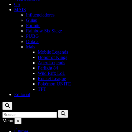
CS
MAIS
Influenciadores
Guias
Fortnite
Rainbow Six Siege
PUBG
Dota 2
Mais
Mobile Legends
Honor of Kings
Apex Legends
Farlight 84
Wild Rift: LoL
Rocket League
Pokémon UNITE
TFT
Editorial
Buscar
Buscar
Buscar
por:
Menu
×
Últimas