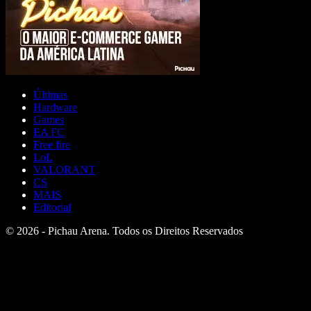
Últimas
Hardware
Games
EA FC
Free fire
LoL
VALORANT
CS
MAIS
Editorial
© 2026 - Pichau Arena. Todos os Direitos Reservados