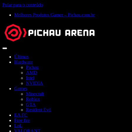
Pular para o conteúdo
Melhores Produtos Gamer – Pichau.com.br
Abrir
menu
Últimas
Hardware
Pichau
AMD
Intel
NVIDIA
Games
Minecraft
Roblox
GTA
Resident Evil
EA FC
Free fire
LoL
VALORANT