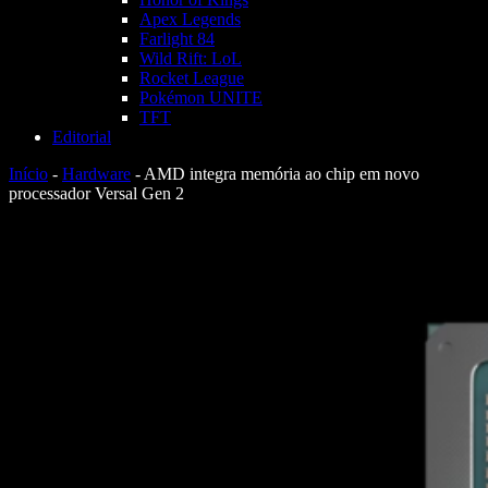
Apex Legends
Farlight 84
Wild Rift: LoL
Rocket League
Pokémon UNITE
TFT
Editorial
Início
-
Hardware
-
AMD integra memória ao chip em novo
processador Versal Gen 2