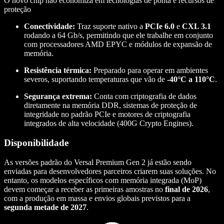
O novo chip não economiza em tecnologias de ponta e recursos de
proteção
Conectividade:
Traz suporte nativo a
PCIe 6.0
e
CXL 3.1
rodando a 64 Gb/s, permitindo que ele trabalhe em conjunto
com processadores AMD EPYC e módulos de expansão de
memória.
Resistência térmica:
Preparado para operar em ambientes
severos, suportando temperaturas que vão de
-40°C a 110°C
.
Segurança extrema:
Conta com criptografia de dados
diretamente na memória DDR, sistemas de proteção de
integridade no padrão PCIe e motores de criptografia
integrados de alta velocidade (400G Crypto Engines).
Disponibilidade
As versões padrão do Versal Premium Gen 2 já estão sendo
enviadas para desenvolvedores parceiros criarem suas soluções. No
entanto, os modelos específicos com memória integrada (MoP)
devem começar a receber as primeiras amostras no
final de 2026
,
com a produção em massa e envios globais previstos para a
segunda metade de 2027
.