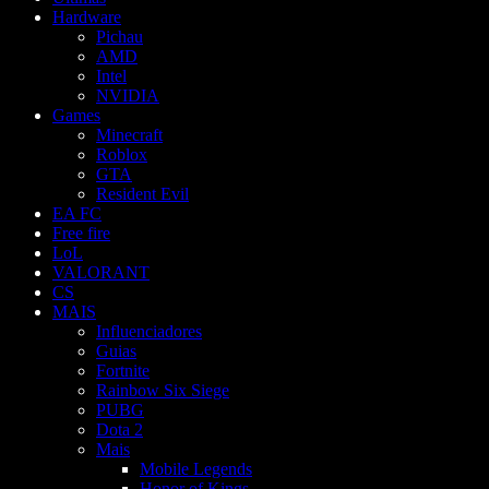
Hardware
Pichau
AMD
Intel
NVIDIA
Games
Minecraft
Roblox
GTA
Resident Evil
EA FC
Free fire
LoL
VALORANT
CS
MAIS
Influenciadores
Guias
Fortnite
Rainbow Six Siege
PUBG
Dota 2
Mais
Mobile Legends
Honor of Kings