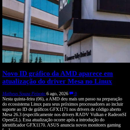
Novo ID gráfico da AMD aparece em
atualização do driver Mesa no Linux
Matheus Souza Peixoto
6 ago, 2026
0
Nesta quinta-feira (06), a AMD deu mais um passo na preparação
do ecossistema Linux para seus próximos processadores ao incluir
suporte ao ID de gráficos GFX1171 nos drivers de código aberto
Mesa 26.3 (especificamente nos drivers RADV Vulkan e RadeonSI
OpenGL). Essa atualização ocorre após a introdução do
identificador GFX1170. ASUS anuncia novos monitores gaming