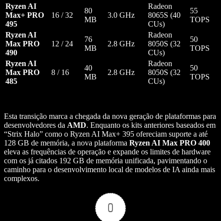
Ryzen AI
Radeon
80
55
Max+ PRO
16 / 32
3.0 GHz
8065S (40
MB
TOPS
495
CUs)
Ryzen AI
Radeon
76
50
Max PRO
12 / 24
2.8 GHz
8050S (32
MB
TOPS
490
CUs)
Ryzen AI
Radeon
40
50
Max PRO
8 / 16
2.8 GHz
8050S (32
MB
TOPS
485
CUs)
Esta transição marca a chegada da nova geração de plataformas para
desenvolvedores da
AMD
. Enquanto os kits anteriores baseados em
“Strix Halo” como o Ryzen AI Max+ 395 ofereciam suporte a até
128 GB de memória, a nova plataforma
Ryzen AI Max PRO 400
eleva as frequências de operação e expande os limites de hardware
com os já citados 192 GB de memória unificada, pavimentando o
caminho para o desenvolvimento local de modelos de IA ainda mais
complexos.
0