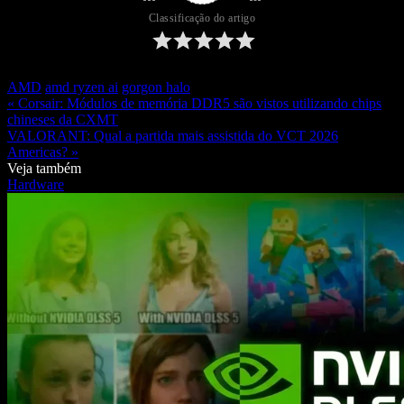
Classificação do artigo
AMD
amd ryzen ai
gorgon halo
« Corsair: Módulos de memória DDR5 são vistos utilizando chips
chineses da CXMT
VALORANT: Qual a partida mais assistida do VCT 2026
Americas? »
Veja também
Hardware