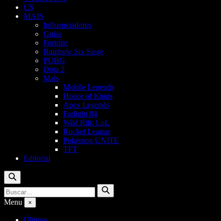
CS
MAIS
Influenciadores
Guias
Fortnite
Rainbow Six Siege
PUBG
Dota 2
Mais
Mobile Legends
Honor of Kings
Apex Legends
Farlight 84
Wild Rift: LoL
Rocket League
Pokémon UNITE
TFT
Editorial
Buscar
Buscar
Buscar
por:
Menu
×
Últimas