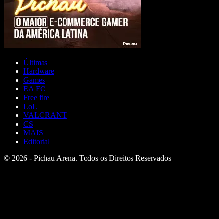
Últimas
Hardware
Games
EA FC
Free fire
LoL
VALORANT
CS
MAIS
Editorial
© 2026 - Pichau Arena. Todos os Direitos Reservados