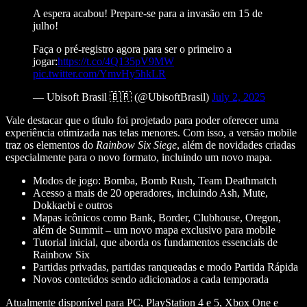
A espera acabou! Prepare-se para a invasão em 15 de
julho!
Faça o pré-registro agora para ser o primeiro a
jogar:
https://t.co/4Q135pV9MW
pic.twitter.com/YmvHy5hkLR
— Ubisoft Brasil 🇧🇷 (@UbisoftBrasil)
July 2, 2025
Vale destacar que o título foi projetado para poder oferecer uma
experiência otimizada nas telas menores. Com isso, a versão mobile
traz os elementos do
Rainbow Six Siege
, além de novidades criadas
especialmente para o novo formato, incluindo um novo mapa.
Modos de jogo: Bomba, Bomb Rush, Team Deathmatch
Acesso a mais de 20 operadores, incluindo Ash, Mute,
Dokkaebi e outros
Mapas icônicos como Bank, Border, Clubhouse, Oregon,
além de Summit – um novo mapa exclusivo para mobile
Tutorial inicial, que aborda os fundamentos essenciais de
Rainbow Six
Partidas privadas, partidas ranqueadas e modo Partida Rápida
Novos conteúdos sendo adicionados a cada temporada
Atualmente disponível para PC, PlayStation 4 e 5, Xbox One e