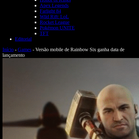
Apex Legends
Farlight 84
Wild Rift: LoL
Rocket League
Pokémon UNITE
TFT
Editorial
Início
-
Games
-
Versão mobile de Rainbow Six ganha data de
lançamento