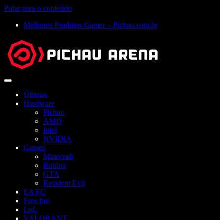
Pular para o conteúdo
Melhores Produtos Gamer – Pichau.com.br
Abrir
menu
Últimas
Hardware
Pichau
AMD
Intel
NVIDIA
Games
Minecraft
Roblox
GTA
Resident Evil
EA FC
Free fire
LoL
VALORANT