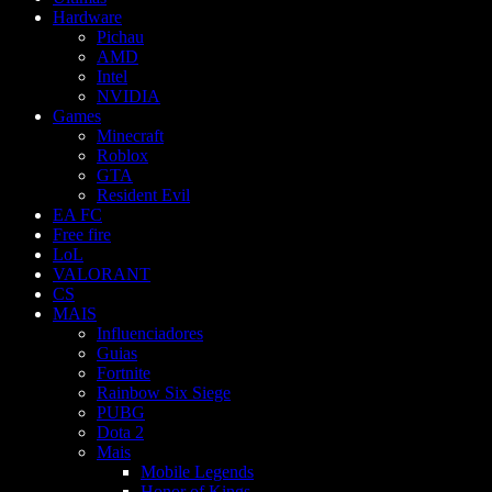
Hardware
Pichau
AMD
Intel
NVIDIA
Games
Minecraft
Roblox
GTA
Resident Evil
EA FC
Free fire
LoL
VALORANT
CS
MAIS
Influenciadores
Guias
Fortnite
Rainbow Six Siege
PUBG
Dota 2
Mais
Mobile Legends
Honor of Kings