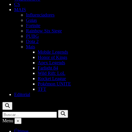
CS
MAIS
Influenciadores
Guias
Fortnite
Rainbow Six Siege
PUBG
Dota 2
Mais
Mobile Legends
Honor of Kings
Apex Legends
Farlight 84
Wild Rift: LoL
Rocket League
Pokémon UNITE
TFT
Editorial
Buscar
Buscar
Buscar
por:
Menu
×
Últimas