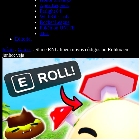
Apex Legends
Farlight 84
Wild Rift: LoL
Rocket League
Pokémon UNITE
TFT
Editorial
Início
-
Games
-
Slime RNG libera novos códigos no Roblox em
junho; veja