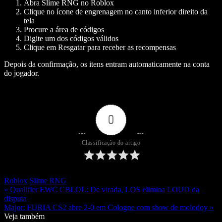
Abra Slime RNG no Roblox
Clique no ícone de engrenagem no canto inferior direito da
tela
Procure a área de códigos
Digite um dos códigos válidos
Clique em Resgatar para receber as recompensas
Depois da confirmação, os itens entram automaticamente na conta
do jogador.
0
Classificação do artigo
Roblox
Slime RNG
« Qualifier EWC CBLOL: De virada, LOS elimina LOUD da
disputa
Major: FURIA CS2 abre 2-0 em Cologne com show de molodoy »
Veja também