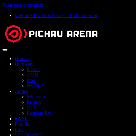
Pular para o conteúdo
Melhores Produtos Gamer – Pichau.com.br
Abrir
menu
Últimas
Hardware
Pichau
AMD
Intel
NVIDIA
Games
Minecraft
Roblox
GTA
Resident Evil
EA FC
Free fire
LoL
VALORANT