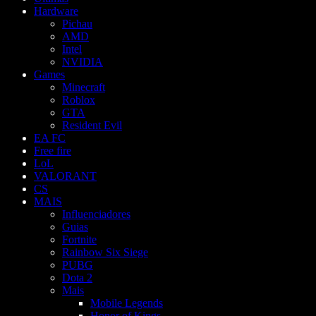
Hardware
Pichau
AMD
Intel
NVIDIA
Games
Minecraft
Roblox
GTA
Resident Evil
EA FC
Free fire
LoL
VALORANT
CS
MAIS
Influenciadores
Guias
Fortnite
Rainbow Six Siege
PUBG
Dota 2
Mais
Mobile Legends
Honor of Kings