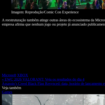
Imagem: Reprodução/Comic Con Experience
A reestruturação também atinge outras áreas do ecossistema da Micr
empresa afirma que nenhum jogo ou projeto já anunciado publicamen
Microsoft
XBOX
« EWC 2026 VALORANT: Veja os resultados do dia 4
Assassin’s Creed Black Flag Resynced: data, horário de lançamento e
Veja também
Games