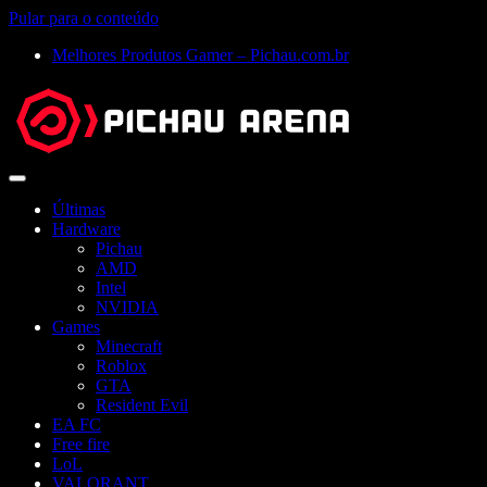
Pular para o conteúdo
Melhores Produtos Gamer – Pichau.com.br
Abrir
menu
Últimas
Hardware
Pichau
AMD
Intel
NVIDIA
Games
Minecraft
Roblox
GTA
Resident Evil
EA FC
Free fire
LoL
VALORANT