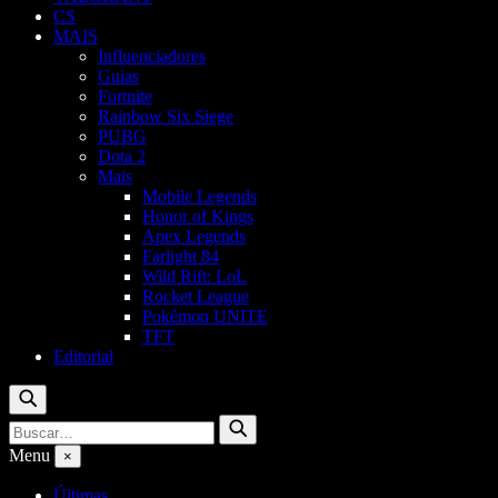
CS
MAIS
Influenciadores
Guias
Fortnite
Rainbow Six Siege
PUBG
Dota 2
Mais
Mobile Legends
Honor of Kings
Apex Legends
Farlight 84
Wild Rift: LoL
Rocket League
Pokémon UNITE
TFT
Editorial
Buscar
Buscar
Buscar
por:
Menu
×
Últimas