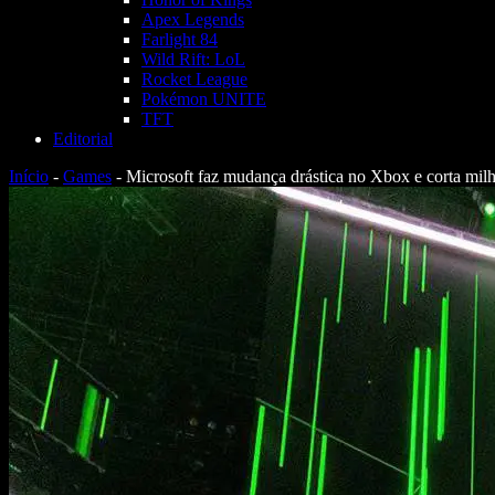
Apex Legends
Farlight 84
Wild Rift: LoL
Rocket League
Pokémon UNITE
TFT
Editorial
Início
-
Games
-
Microsoft faz mudança drástica no Xbox e corta milh