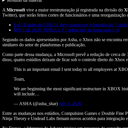
Resumo da matéria
A
Microsoft
vive a maior reestruturação já registrada na divisão do
X
Twitter), que serão feitos cortes de funcionários e uma reorganização d
LoL: Equipe do CBLOL deve passar por reformulação; Confir
MSI LoL 2026: FURIA x T1 define fim da linha após 3×0
Segundo os dados apresentados por Asha, o Xbox não se encontra em 
similares do setor de plataformas e publicação.
Como parte dessa mudança, a Microsoft prevê a redução de cerca de 3
disso, quatro estúdios deixam de ficar sob o controle direto do Xbox 
This is an important email I sent today to all employees at XB
Team,
We are beginning the most significant restructure in XBOX hist
will include…
— ASHA (@asha_shar)
July 6, 2026
Entre as mudanças nos estúdios, Compulsion Games e Double Fine Prod
Ninja Theory e Undead Labs firmam novos acordos para integração em 