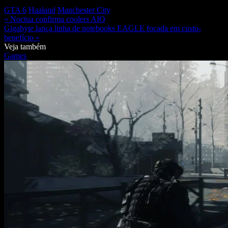
GTA 6
Haaland
Manchester City
« Noctua confirma coolers AIO
Gigabyte lança linha de notebooks EAGLE focada em custo-
benefício »
Veja também
Games