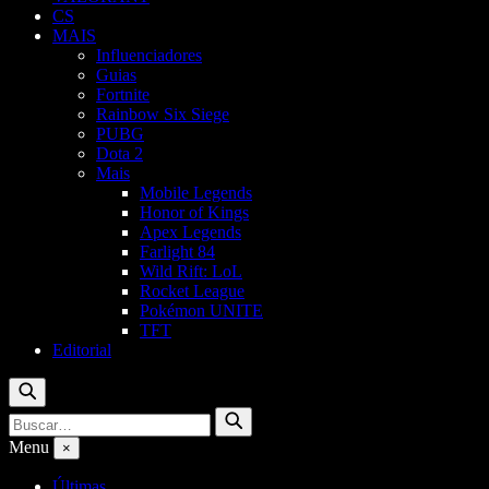
CS
MAIS
Influenciadores
Guias
Fortnite
Rainbow Six Siege
PUBG
Dota 2
Mais
Mobile Legends
Honor of Kings
Apex Legends
Farlight 84
Wild Rift: LoL
Rocket League
Pokémon UNITE
TFT
Editorial
Buscar
Buscar
Buscar
por:
Menu
×
Últimas