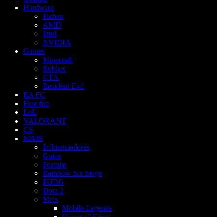
Hardware
Pichau
AMD
Intel
NVIDIA
Games
Minecraft
Roblox
GTA
Resident Evil
EA FC
Free fire
LoL
VALORANT
CS
MAIS
Influenciadores
Guias
Fortnite
Rainbow Six Siege
PUBG
Dota 2
Mais
Mobile Legends
Honor of Kings