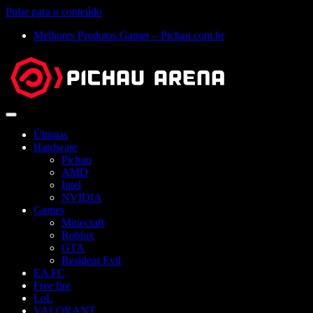
Pular para o conteúdo
Melhores Produtos Gamer – Pichau.com.br
Abrir
menu
Últimas
Hardware
Pichau
AMD
Intel
NVIDIA
Games
Minecraft
Roblox
GTA
Resident Evil
EA FC
Free fire
LoL
VALORANT