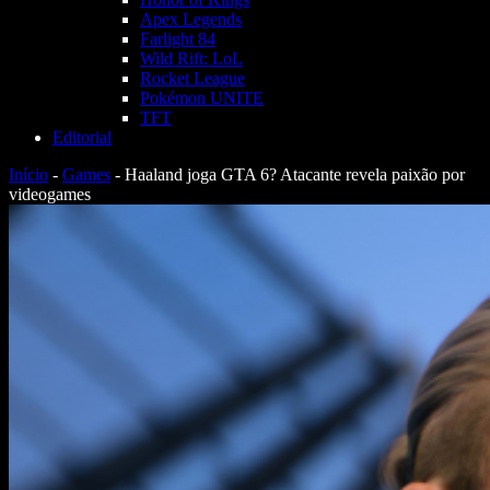
Apex Legends
Farlight 84
Wild Rift: LoL
Rocket League
Pokémon UNITE
TFT
Editorial
Início
-
Games
-
Haaland joga GTA 6? Atacante revela paixão por
videogames