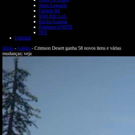
Apex Legends
Farlight 84
Wild Rift: LoL
Rocket League
Pokémon UNITE
TFT
Editorial
Início
-
Games
-
Crimson Desert ganha 58 novos itens e várias
mudanças; veja