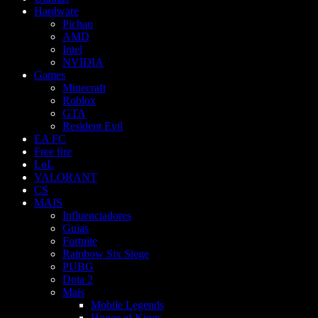
Hardware
Pichau
AMD
Intel
NVIDIA
Games
Minecraft
Roblox
GTA
Resident Evil
EA FC
Free fire
LoL
VALORANT
CS
MAIS
Influenciadores
Guias
Fortnite
Rainbow Six Siege
PUBG
Dota 2
Mais
Mobile Legends
Honor of Kings