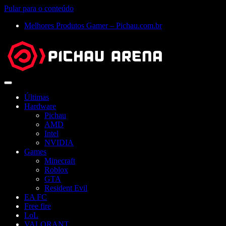
Pular para o conteúdo
Melhores Produtos Gamer – Pichau.com.br
Abrir
menu
Últimas
Hardware
Pichau
AMD
Intel
NVIDIA
Games
Minecraft
Roblox
GTA
Resident Evil
EA FC
Free fire
LoL
VALORANT