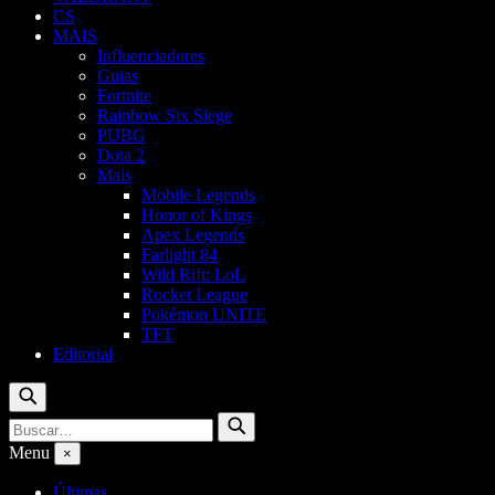
CS
MAIS
Influenciadores
Guias
Fortnite
Rainbow Six Siege
PUBG
Dota 2
Mais
Mobile Legends
Honor of Kings
Apex Legends
Farlight 84
Wild Rift: LoL
Rocket League
Pokémon UNITE
TFT
Editorial
Buscar
Buscar
Buscar
por:
Menu
×
Últimas