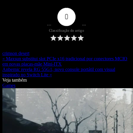
0
Classificação do artigo
crimson desert
« Maxsun substitui slot PCIe x16 tradicional por conectores MCIO
em novas placas-mãe Mini-ITX
Anbernic revela RG 55G1, novo console portátil com visual
inspirado no Switch Lite »
Veja também
Games