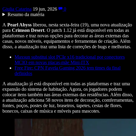
Giulia Catarina
19 jun, 2026
0
Resumo da matéria
A
Pearl Abyss
liberou, nesta sexta-feira (19), uma nova atualização
para
Crimson Desert
. O patch 1.12 já está disponível em todas as
plataformas e traz novas opções para decorar as áreas externas das
casas, novos móveis, equipamentos e ferramentas de criação. Além
disso, a atualização traz uma lista de correções de bugs e melhorias.
Maxsun substitui slot PCIe x16 tradicional por conectores
MCIO em novas placas-mãe Mini-ITX
Free Fire: CPN Favela Gaming 2026 tem times da final
definidos
A atualização já está disponível em todas as plataformas e traz uma
expansão do sistema de habitação. Agora, os jogadores podem
colocar itens também nas áreas externas das residências. Além disso,
a atualização adiciona 58 novos itens de decoração, comferramentas,
fontes, poços, postes de luz, braseiros, tapetes, cestas de flores,
bonecos, caixas de música e móveis para mascotes.