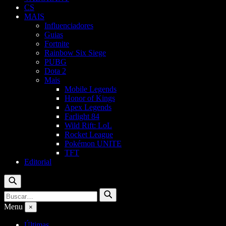
CS
MAIS
Influenciadores
Guias
Fortnite
Rainbow Six Siege
PUBG
Dota 2
Mais
Mobile Legends
Honor of Kings
Apex Legends
Farlight 84
Wild Rift: LoL
Rocket League
Pokémon UNITE
TFT
Editorial
Buscar
Buscar
Buscar
por:
Menu
×
Últimas