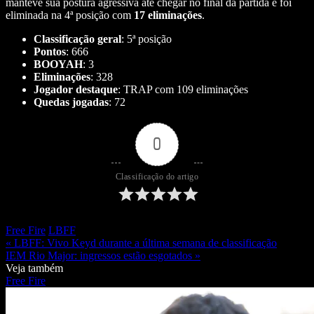
manteve sua postura agressiva até chegar no final da partida e foi
eliminada na 4ª posição com
17
eliminações
.
Classificação geral
: 5ª posição
Pontos
: 666
BOOYAH
: 3
Eliminações
: 328
Jogador destaque
: TRAP com 109 eliminações
Quedas jogadas
: 72
0
Classificação do artigo
Free Fire
LBFF
« LBFF: Vivo Keyd durante a última semana de classificação
IEM Rio Major: ingressos estão esgotados »
Veja também
Free Fire