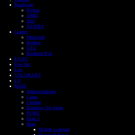
Hardware
Pichau
AMD
Intel
NVIDIA
Games
Minecraft
Roblox
GTA
Resident Evil
EA FC
Free fire
LoL
VALORANT
CS
MAIS
Influenciadores
Guias
Fortnite
Rainbow Six Siege
PUBG
Dota 2
Mais
Mobile Legends
Honor of Kings