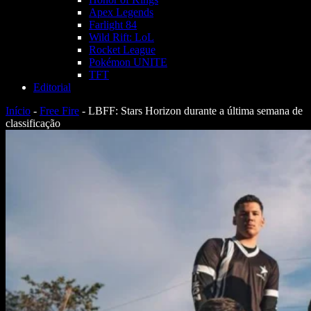
Apex Legends
Farlight 84
Wild Rift: LoL
Rocket League
Pokémon UNITE
TFT
Editorial
Início
-
Free Fire
-
LBFF: Stars Horizon durante a última semana de
classificação