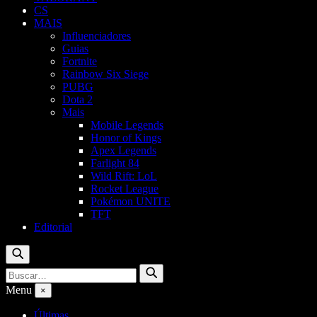
CS
MAIS
Influenciadores
Guias
Fortnite
Rainbow Six Siege
PUBG
Dota 2
Mais
Mobile Legends
Honor of Kings
Apex Legends
Farlight 84
Wild Rift: LoL
Rocket League
Pokémon UNITE
TFT
Editorial
Buscar
Buscar
Buscar
por:
Menu
×
Últimas