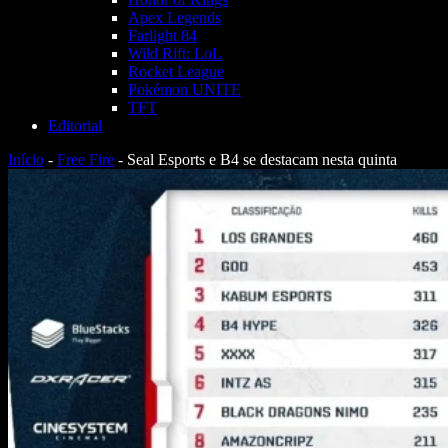
Apex Legends
Farlight 84
Wild Rift: LoL
Rocket League
Pokémon UNITE
TFT
Editorial
Início
-
Free Fire
-
Seal Esports e B4 se destacam nesta quinta