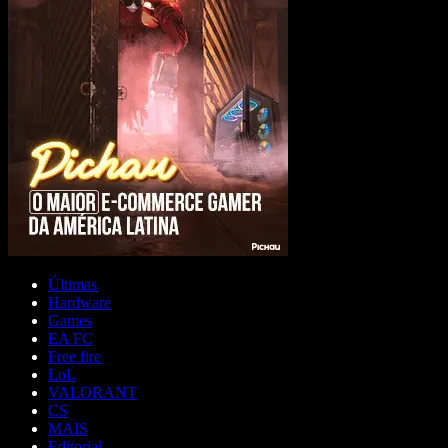
Últimas
Hardware
Games
EA FC
Free fire
LoL
VALORANT
CS
MAIS
Editorial