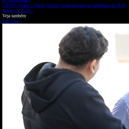
do campeonato
CS:GO: Fnatic e Natus Vincere avançam para as semifinais da IEM
Katowice 2020 »
Veja também
Free Fire