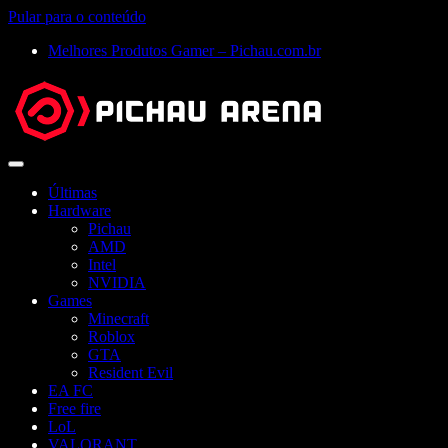
Pular para o conteúdo
Melhores Produtos Gamer – Pichau.com.br
Abrir
menu
Últimas
Hardware
Pichau
AMD
Intel
NVIDIA
Games
Minecraft
Roblox
GTA
Resident Evil
EA FC
Free fire
LoL
VALORANT