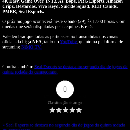
4K Easy, Game Over, INTZ As, Bope, PRG Esports, Amazon
Cripz, B4stardos, Vivo Keyd, Suicide Squad, RED Canids,
PMBR, Seal Esports.
O próximo jogo acontecerá neste sábado (29), às 17:00 horas. Com
quedas que serão disputadas pelas equipes B e D.
Vale lembrar que todas as partidas serão transmitidas nos canais
oficiais da
Liga NFA
, tanto no
YouTube
, quanto na plataforma de
streaming
NiMO TV.
Confira também:
Seal Esports se destaca no segundo dia de jogos da
quinta rodada do campeonato.
0
Classificação do artigo
« Seal Esports se destaca no segundo dia de jogos da quinta rodada