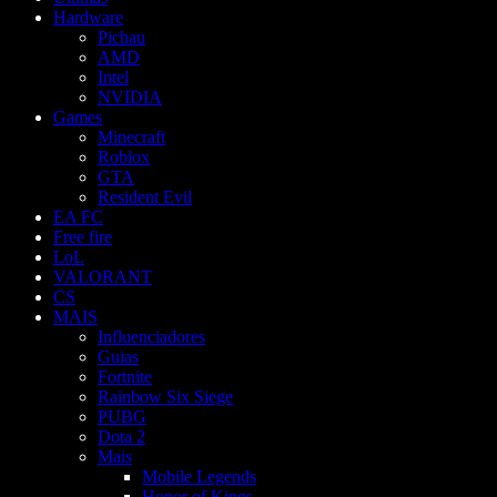
Hardware
Pichau
AMD
Intel
NVIDIA
Games
Minecraft
Roblox
GTA
Resident Evil
EA FC
Free fire
LoL
VALORANT
CS
MAIS
Influenciadores
Guias
Fortnite
Rainbow Six Siege
PUBG
Dota 2
Mais
Mobile Legends
Honor of Kings