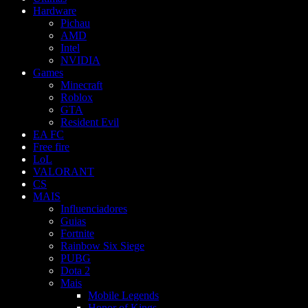
Hardware
Pichau
AMD
Intel
NVIDIA
Games
Minecraft
Roblox
GTA
Resident Evil
EA FC
Free fire
LoL
VALORANT
CS
MAIS
Influenciadores
Guias
Fortnite
Rainbow Six Siege
PUBG
Dota 2
Mais
Mobile Legends
Honor of Kings