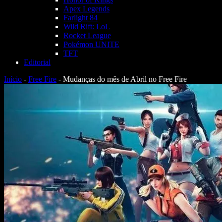
Apex Legends
Farlight 84
Wild Rift: LoL
Rocket League
Pokémon UNITE
TFT
Editorial
Início
-
Free Fire
-
Mudanças do mês de Abril no Free Fire