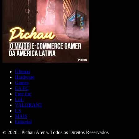
Últimas
Hardware
Games
EA FC
Free fire
LoL
VALORANT
CS
MAIS
Editorial
© 2026 - Pichau Arena. Todos os Direitos Reservados