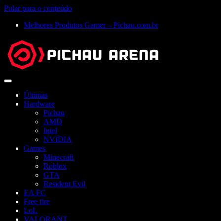
Pular para o conteúdo
Melhores Produtos Gamer – Pichau.com.br
Abrir
menu
Últimas
Hardware
Pichau
AMD
Intel
NVIDIA
Games
Minecraft
Roblox
GTA
Resident Evil
EA FC
Free fire
LoL
VALORANT