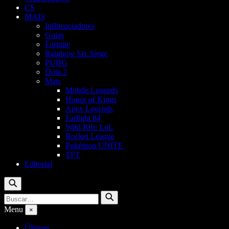
CS
MAIS
Influenciadores
Guias
Fortnite
Rainbow Six Siege
PUBG
Dota 2
Mais
Mobile Legends
Honor of Kings
Apex Legends
Farlight 84
Wild Rift: LoL
Rocket League
Pokémon UNITE
TFT
Editorial
Buscar
Buscar
Buscar
por:
Menu
×
Últimas