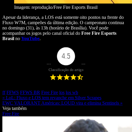
Imagem: reprodução/Free Fire Esports Brasil
Apesar da liderança, a LOS está somente oito pontos na frente do
Fluxo W7M, campeões da última edição. O campeonato continua
no domingo (31), às 13h (horário de Brasília). Você pode
acompanhar os jogos pelo canal oficial do
Free Fire Esports
Brasil
no
YouTube
.
4.5
Classificação do artigo
ff
FFWS
FFWS BR
Free Fire
los
los wb
« LoL: Fluxo e LOS tem revanche em Silver Scrapes
EWC VALORANT Américas: LOUD vira e elimina Sentinels »
Veja também
Free Fire