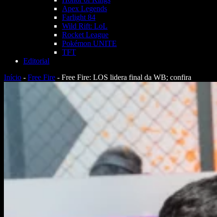
Apex Legends
Farlight 84
Wild Rift: LoL
Rocket League
Pokémon UNITE
TFT
Editorial
Início
-
Free Fire
-
Free Fire: LOS lidera final da WB; confira