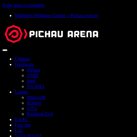
Pular para o conteúdo
Melhores Produtos Gamer – Pichau.com.br
Abrir
menu
Últimas
Hardware
Pichau
AMD
Intel
NVIDIA
Games
Minecraft
Roblox
GTA
Resident Evil
EA FC
Free fire
LoL
VALORANT