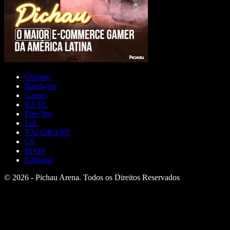
Últimas
Hardware
Games
EA FC
Free fire
LoL
VALORANT
CS
MAIS
Editorial
© 2026 - Pichau Arena. Todos os Direitos Reservados