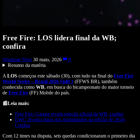
Free Fire: LOS lidera final da WB;
confira
Wladimir Neto
30 maio, 2026
0
Resumo da matéria
A
LOS
começou este sábado (30), com tudo na final do
Free Fire
World Series – Brazil 2026 Split 1
(FFWS BR), também
conhecida como
WB
, em busca do bicampeonato do maior torneio
de
Free Fire
(FF) Mobile do país.
📰Leia mais:
Free Fire: Garena revela seleção oficial da WB; confira
EWC divulga datas das modalidades da edição de 2026;
Confira
Com 12 times na disputa, seis quedas condicionaram o primeiro dia