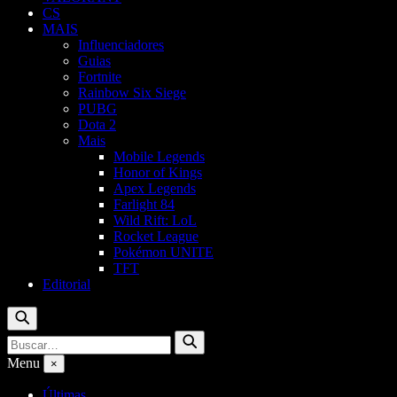
CS
MAIS
Influenciadores
Guias
Fortnite
Rainbow Six Siege
PUBG
Dota 2
Mais
Mobile Legends
Honor of Kings
Apex Legends
Farlight 84
Wild Rift: LoL
Rocket League
Pokémon UNITE
TFT
Editorial
Buscar
Buscar
Buscar
por:
Menu
×
Últimas