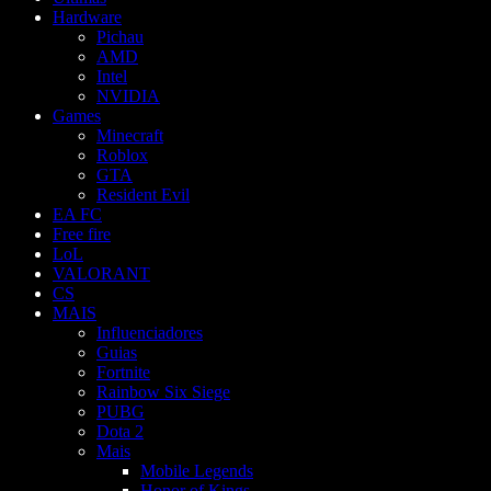
Hardware
Pichau
AMD
Intel
NVIDIA
Games
Minecraft
Roblox
GTA
Resident Evil
EA FC
Free fire
LoL
VALORANT
CS
MAIS
Influenciadores
Guias
Fortnite
Rainbow Six Siege
PUBG
Dota 2
Mais
Mobile Legends
Honor of Kings