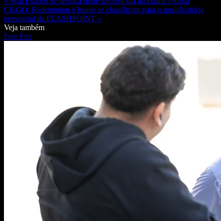
« Seal Esports se destaca neste terceiro dia da quarta rodada
CS:GO: Redemption e Isurus se classificam para o qualificatório
presencial da FLASHPOINT »
Veja também
Free Fire