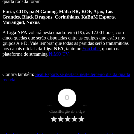
quarta rodada foram:
Furia, GOD, paiN Gaming, Máfia BR, KOF, Ajax, Los
Grandes, Black Dragons, Corinthians, KaBuM Esports,
Morangod, Noxus.
A
Liga NFA
voltará nesta quarta-feira (19), às 17:00 horas, com
cinco quedas que serão disputadas entre as equipes que estão nos
grupos A e D. Vale lembrar que todas as partidas serão transmitidas
nos canais oficiais da
Liga NFA
, tanto no
YouTube
, quanto na
plataforma de streaming
NiMO TV.
Confira também:
Seal Esports se destaca neste terceiro dia da quarta
rodada.
0
Classificação do artigo