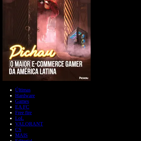
Últimas
Hardware
Games
EA FC
Free fire
LoL
VALORANT
CS
MAIS
Editorial