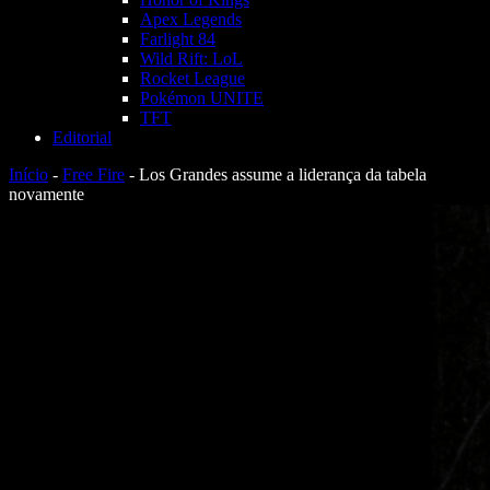
Apex Legends
Farlight 84
Wild Rift: LoL
Rocket League
Pokémon UNITE
TFT
Editorial
Início
-
Free Fire
-
Los Grandes assume a liderança da tabela
novamente