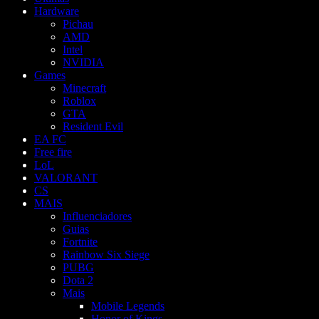
Hardware
Pichau
AMD
Intel
NVIDIA
Games
Minecraft
Roblox
GTA
Resident Evil
EA FC
Free fire
LoL
VALORANT
CS
MAIS
Influenciadores
Guias
Fortnite
Rainbow Six Siege
PUBG
Dota 2
Mais
Mobile Legends
Honor of Kings