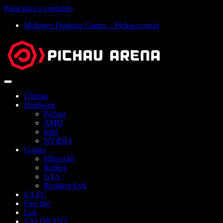
Pular para o conteúdo
Melhores Produtos Gamer – Pichau.com.br
Abrir
menu
Últimas
Hardware
Pichau
AMD
Intel
NVIDIA
Games
Minecraft
Roblox
GTA
Resident Evil
EA FC
Free fire
LoL
VALORANT