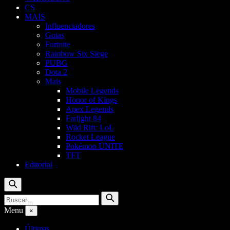
CS
MAIS
Influenciadores
Guias
Fortnite
Rainbow Six Siege
PUBG
Dota 2
Mais
Mobile Legends
Honor of Kings
Apex Legends
Farlight 84
Wild Rift: LoL
Rocket League
Pokémon UNITE
TFT
Editorial
Buscar
Buscar
Buscar
por:
Menu
×
Últimas