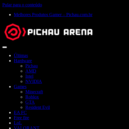
Pular para o conteúdo
Melhores Produtos Gamer – Pichau.com.br
Abrir
menu
Últimas
Hardware
Pichau
AMD
Intel
NVIDIA
Games
Minecraft
Roblox
GTA
Resident Evil
EA FC
Free fire
LoL
VALORANT