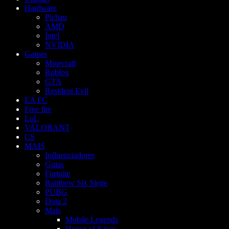
Hardware
Pichau
AMD
Intel
NVIDIA
Games
Minecraft
Roblox
GTA
Resident Evil
EA FC
Free fire
LoL
VALORANT
CS
MAIS
Influenciadores
Guias
Fortnite
Rainbow Six Siege
PUBG
Dota 2
Mais
Mobile Legends
Honor of Kings