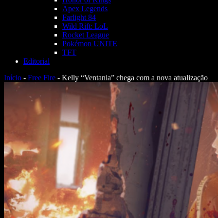
Apex Legends
Farlight 84
Wild Rift: LoL
Rocket League
Pokémon UNITE
TFT
Editorial
Início
-
Free Fire
-
Kelly “Ventania” chega com a nova atualização