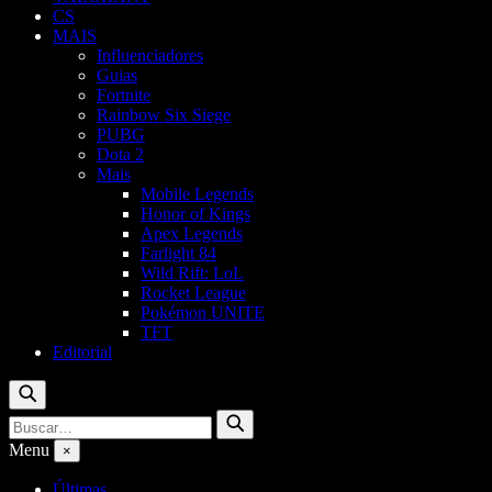
CS
MAIS
Influenciadores
Guias
Fortnite
Rainbow Six Siege
PUBG
Dota 2
Mais
Mobile Legends
Honor of Kings
Apex Legends
Farlight 84
Wild Rift: LoL
Rocket League
Pokémon UNITE
TFT
Editorial
Buscar
Buscar
Buscar
por:
Menu
×
Últimas