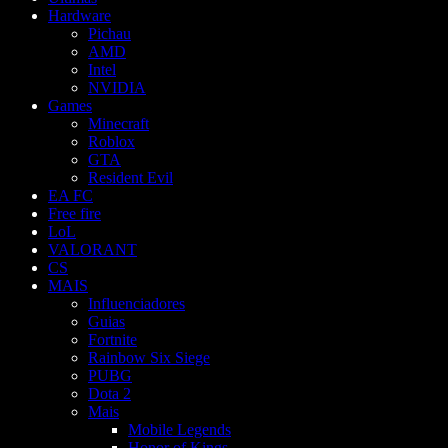
Hardware
Pichau
AMD
Intel
NVIDIA
Games
Minecraft
Roblox
GTA
Resident Evil
EA FC
Free fire
LoL
VALORANT
CS
MAIS
Influenciadores
Guias
Fortnite
Rainbow Six Siege
PUBG
Dota 2
Mais
Mobile Legends
Honor of Kings