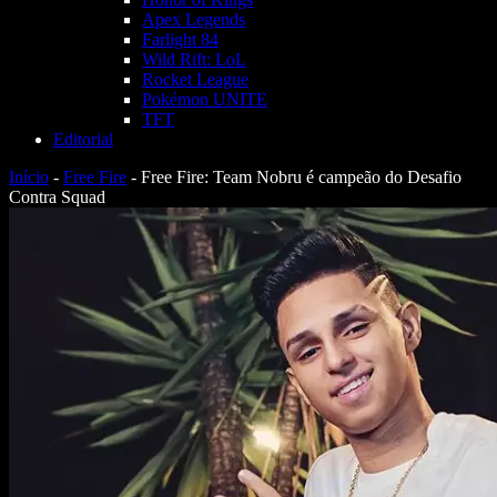
Apex Legends
Farlight 84
Wild Rift: LoL
Rocket League
Pokémon UNITE
TFT
Editorial
Início
-
Free Fire
-
Free Fire: Team Nobru é campeão do Desafio
Contra Squad