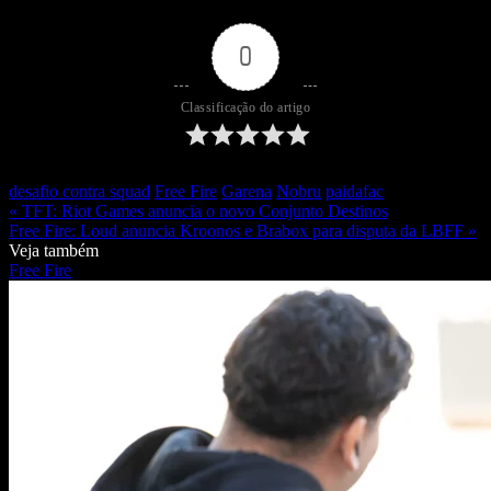
0
Classificação do artigo
desafio contra squad
Free Fire
Garena
Nobru
paidafac
« TFT: Riot Games anuncia o novo Conjunto Destinos
Free Fire: Loud anuncia Kroonos e Brabox para disputa da LBFF »
Veja também
Free Fire