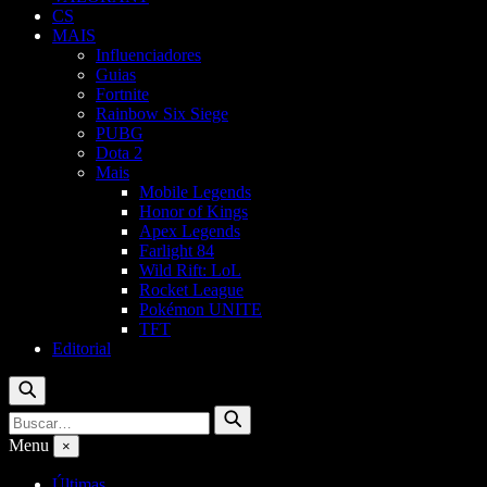
CS
MAIS
Influenciadores
Guias
Fortnite
Rainbow Six Siege
PUBG
Dota 2
Mais
Mobile Legends
Honor of Kings
Apex Legends
Farlight 84
Wild Rift: LoL
Rocket League
Pokémon UNITE
TFT
Editorial
Buscar
Buscar
Buscar
por:
Menu
×
Últimas