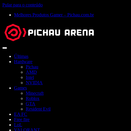
Pular para o conteúdo
Melhores Produtos Gamer – Pichau.com.br
Abrir
menu
Últimas
Hardware
Pichau
AMD
Intel
NVIDIA
Games
Minecraft
Roblox
GTA
Resident Evil
EA FC
Free fire
LoL
VALORANT