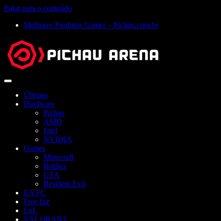
Pular para o conteúdo
Melhores Produtos Gamer – Pichau.com.br
Abrir
menu
Últimas
Hardware
Pichau
AMD
Intel
NVIDIA
Games
Minecraft
Roblox
GTA
Resident Evil
EA FC
Free fire
LoL
VALORANT