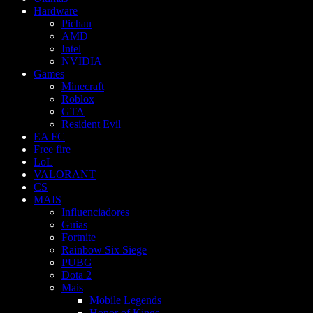
Hardware
Pichau
AMD
Intel
NVIDIA
Games
Minecraft
Roblox
GTA
Resident Evil
EA FC
Free fire
LoL
VALORANT
CS
MAIS
Influenciadores
Guias
Fortnite
Rainbow Six Siege
PUBG
Dota 2
Mais
Mobile Legends
Honor of Kings