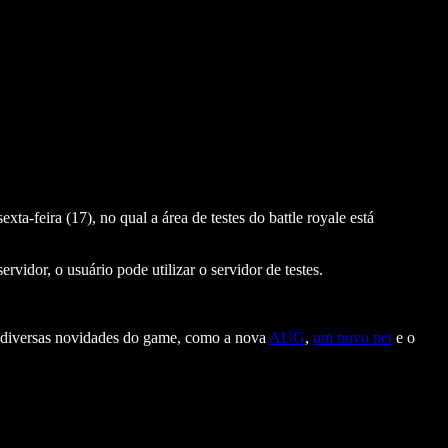
a-feira (17), no qual a área de testes do battle royale está
vidor, o usuário pode utilizar o servidor de testes.
s diversas novidades do game, como a nova
AUG
,
um novo pet
e o