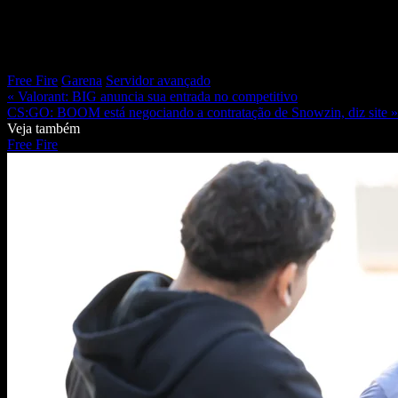
Free Fire
Garena
Servidor avançado
« Valorant: BIG anuncia sua entrada no competitivo
CS:GO: BOOM está negociando a contratação de Snowzin, diz site »
Veja também
Free Fire