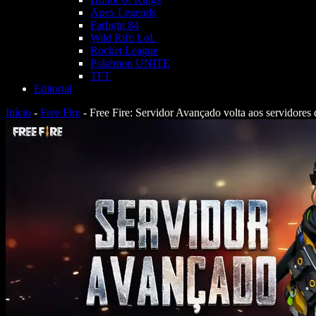
Apex Legends
Farlight 84
Wild Rift: LoL
Rocket League
Pokémon UNITE
TFT
Editorial
Início
-
Free Fire
-
Free Fire: Servidor Avançado volta aos servidores