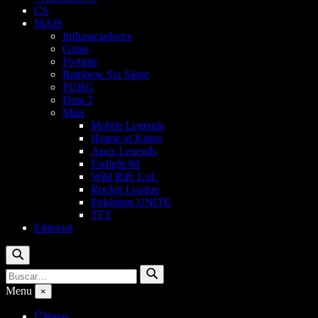
CS
MAIS
Influenciadores
Guias
Fortnite
Rainbow Six Siege
PUBG
Dota 2
Mais
Mobile Legends
Honor of Kings
Apex Legends
Farlight 84
Wild Rift: LoL
Rocket League
Pokémon UNITE
TFT
Editorial
Buscar
Buscar
Buscar
por:
Menu
×
Últimas