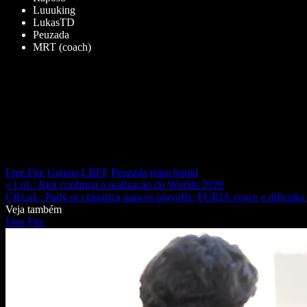
Luuuking
LukasTD
Peuzada
MRT (coach)
Free Fire
Garena
LBFF
Peuzada
team liquid
« LoL: Riot confirma a realização do Worlds 2020
CBLoL: PaiN se classifica para os playoffs; FURIA vence e dificulta
Veja também
Free Fire