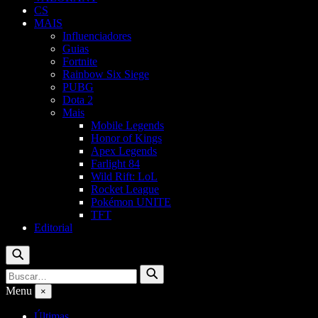
CS
MAIS
Influenciadores
Guias
Fortnite
Rainbow Six Siege
PUBG
Dota 2
Mais
Mobile Legends
Honor of Kings
Apex Legends
Farlight 84
Wild Rift: LoL
Rocket League
Pokémon UNITE
TFT
Editorial
Buscar
Buscar
Buscar
por:
Menu
×
Últimas