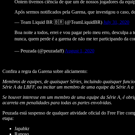
Ontem tivemos ciência de que um de nossos jogadores da equipe
Após sermos notificados pela Garena, que investigou o caso, 
— Team Liquid BR 🇧🇷 (@TeamLiquidBR)
July 31, 2020
Boa noite a todos, errei e vou pagar pelo meu erro, desculpa 
nunca, quem perde é a garena de não me ter participando da 
— Peuzada (@peuzadaff)
August 1, 2020
Confira a regra da Garena sobre aliciamento:
Membros de equipes, de quaisquer Séries, incluindo quaisquer funci
Série A da LBFF, ou incitar um membro de uma equipe da Série A a 
Se houver interesse em um membro de uma equipe da Série A, é obrig
acarreta em penalidades para todas as partes envolvidas.
Peuzada está suspenso de qualquer atividade oficial do Free Fire comp
etapa:
Japabkr
Raposo