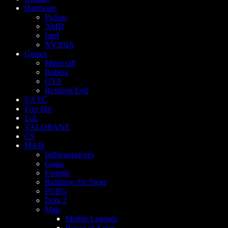
Hardware
Pichau
AMD
Intel
NVIDIA
Games
Minecraft
Roblox
GTA
Resident Evil
EA FC
Free fire
LoL
VALORANT
CS
MAIS
Influenciadores
Guias
Fortnite
Rainbow Six Siege
PUBG
Dota 2
Mais
Mobile Legends
Honor of Kings