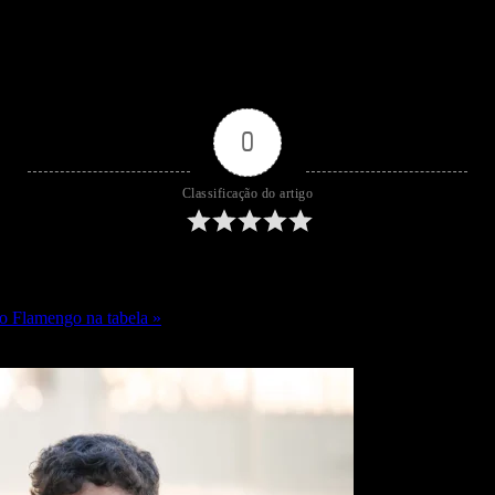
0
Classificação do artigo
 o Flamengo na tabela »