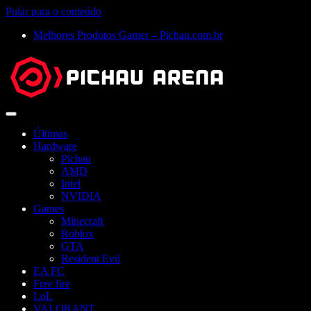
Pular para o conteúdo
Melhores Produtos Gamer – Pichau.com.br
Abrir
menu
Últimas
Hardware
Pichau
AMD
Intel
NVIDIA
Games
Minecraft
Roblox
GTA
Resident Evil
EA FC
Free fire
LoL
VALORANT