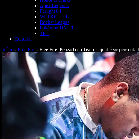
Apex Legends
Farlight 84
Wild Rift: LoL
Rocket League
Pokémon UNITE
TFT
Editorial
Início
-
Free Fire
-
Free Fire: Peuzada da Team Liquid é suspenso da 