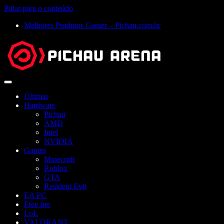
Pular para o conteúdo
Melhores Produtos Gamer – Pichau.com.br
Abrir
menu
Últimas
Hardware
Pichau
AMD
Intel
NVIDIA
Games
Minecraft
Roblox
GTA
Resident Evil
EA FC
Free fire
LoL
VALORANT