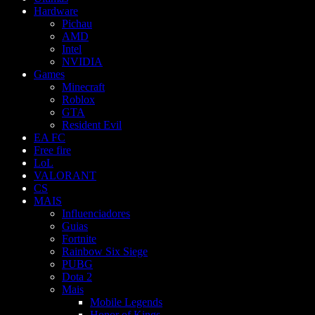
Hardware
Pichau
AMD
Intel
NVIDIA
Games
Minecraft
Roblox
GTA
Resident Evil
EA FC
Free fire
LoL
VALORANT
CS
MAIS
Influenciadores
Guias
Fortnite
Rainbow Six Siege
PUBG
Dota 2
Mais
Mobile Legends
Honor of Kings