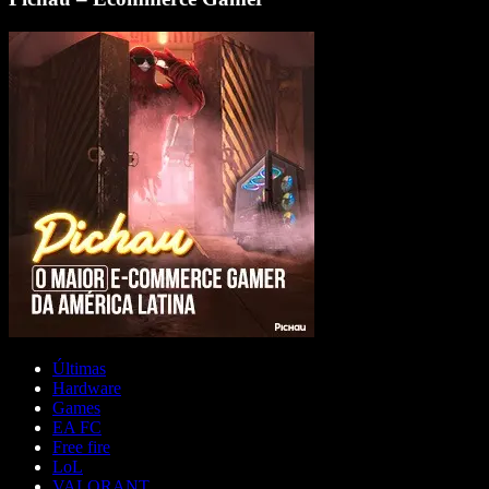
Últimas
Hardware
Games
EA FC
Free fire
LoL
VALORANT