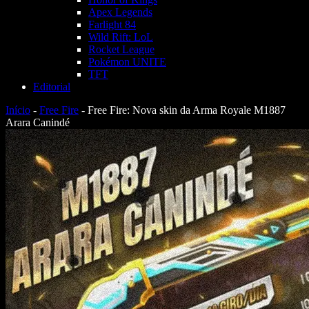
Apex Legends
Farlight 84
Wild Rift: LoL
Rocket League
Pokémon UNITE
TFT
Editorial
Início
-
Free Fire
-
Free Fire: Nova skin da Arma Royale M1887
Arara Canindé