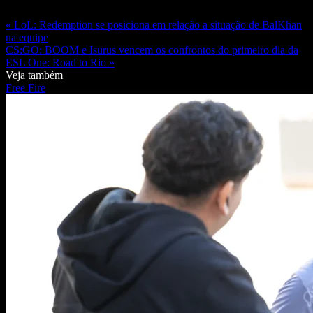
« LoL: Redemption se posiciona em relação a situação de BalKhan
na equipe
CS:GO: BOOM e Isurus vencem os confrontos do primeiro dia da
ESL One: Road to Rio »
Veja também
Free Fire