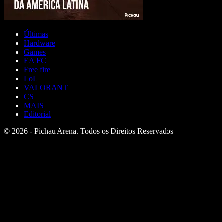
Últimas
Hardware
Games
EA FC
Free fire
LoL
VALORANT
CS
MAIS
Editorial
© 2026 - Pichau Arena. Todos os Direitos Reservados