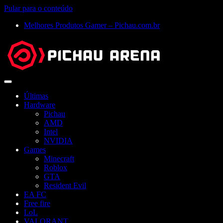
Pular para o conteúdo
Melhores Produtos Gamer – Pichau.com.br
Abrir
menu
Últimas
Hardware
Pichau
AMD
Intel
NVIDIA
Games
Minecraft
Roblox
GTA
Resident Evil
EA FC
Free fire
LoL
VALORANT