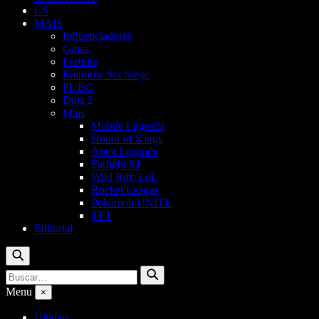
CS
MAIS
Influenciadores
Guias
Fortnite
Rainbow Six Siege
PUBG
Dota 2
Mais
Mobile Legends
Honor of Kings
Apex Legends
Farlight 84
Wild Rift: LoL
Rocket League
Pokémon UNITE
TFT
Editorial
Buscar
Buscar
Buscar
por:
Menu
×
Últimas