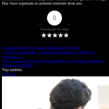
Play Store registrada no primeiro trimestre deste ano.
0
Classificação do artigo
Corinthians
Free Fire
Garena
Mundial de Free Fire
« PUBG: Atualização 7.3 traz melhoramento dos veículos e o
explosivo C4
CS:GO: Guerri da sua versão na polemica e não poupa criticas aos
jogadores da MIBR »
Veja também
Free Fire