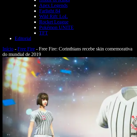
Apex Legends
Farlight 84
Wild Rift: LoL
Rocket League
Pokémon UNITE
TFT
Editorial
Início
-
Free Fire
-
Free Fire: Corinthians recebe skin comemorativa
do mundial de 2019