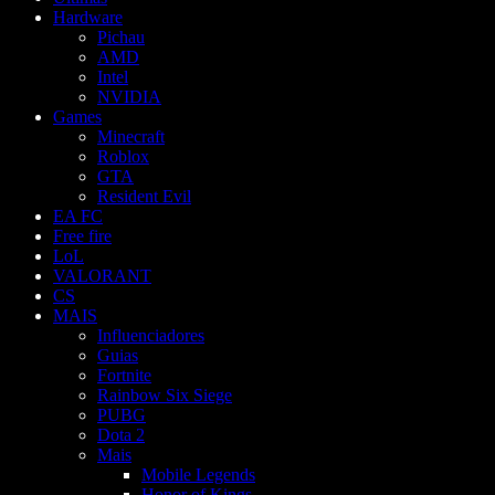
Hardware
Pichau
AMD
Intel
NVIDIA
Games
Minecraft
Roblox
GTA
Resident Evil
EA FC
Free fire
LoL
VALORANT
CS
MAIS
Influenciadores
Guias
Fortnite
Rainbow Six Siege
PUBG
Dota 2
Mais
Mobile Legends
Honor of Kings