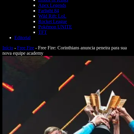
Apex Legends
Farlight 84
Wild Rift: LoL
Rocket League
Pokémon UNITE
TFT
Editorial
Início
-
Free Fire
-
Free Fire: Corinthians anuncia peneira para sua
nova equipe academy