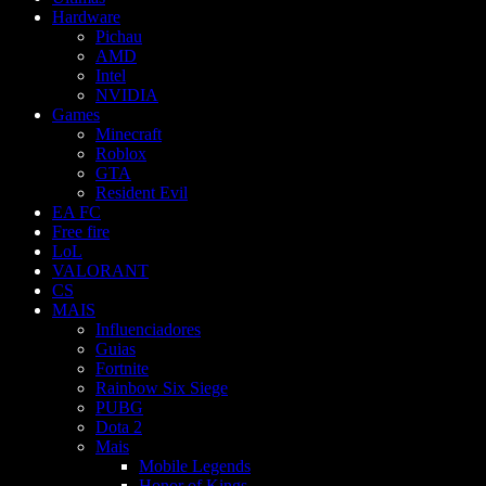
Hardware
Pichau
AMD
Intel
NVIDIA
Games
Minecraft
Roblox
GTA
Resident Evil
EA FC
Free fire
LoL
VALORANT
CS
MAIS
Influenciadores
Guias
Fortnite
Rainbow Six Siege
PUBG
Dota 2
Mais
Mobile Legends
Honor of Kings