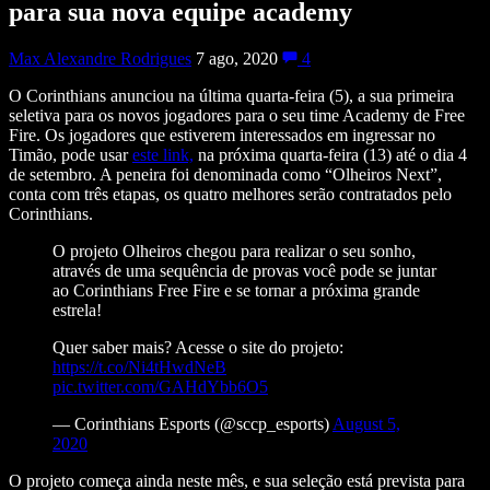
para sua nova equipe academy
Max Alexandre Rodrigues
7 ago, 2020
4
O Corinthians anunciou na última quarta-feira (5), a sua primeira
seletiva para os novos jogadores para o seu time Academy de Free
Fire. Os jogadores que estiverem interessados em ingressar no
Timão, pode usar
este link,
na próxima quarta-feira (13) até o dia 4
de setembro. A peneira foi denominada como “Olheiros Next”,
conta com três etapas, os quatro melhores serão contratados pelo
Corinthians.
O projeto Olheiros chegou para realizar o seu sonho,
através de uma sequência de provas você pode se juntar
ao Corinthians Free Fire e se tornar a próxima grande
estrela!
Quer saber mais? Acesse o site do projeto:
https://t.co/Ni4tHwdNeB
pic.twitter.com/GAHdYbb6O5
— Corinthians Esports (@sccp_esports)
August 5,
2020
O projeto começa ainda neste mês, e sua seleção está prevista para