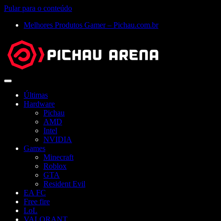
Pular para o conteúdo
Melhores Produtos Gamer – Pichau.com.br
Abrir
menu
Últimas
Hardware
Pichau
AMD
Intel
NVIDIA
Games
Minecraft
Roblox
GTA
Resident Evil
EA FC
Free fire
LoL
VALORANT