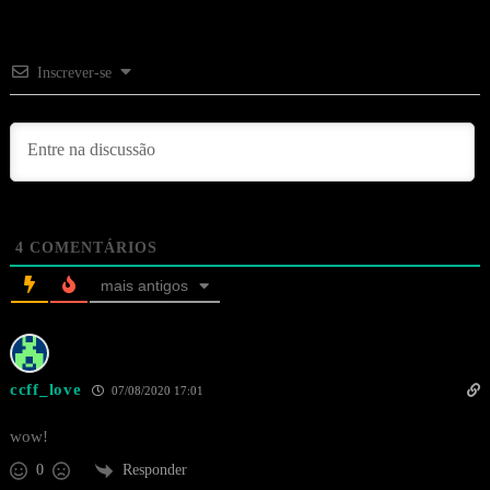
Inscrever-se
4
COMENTÁRIOS
mais antigos
ccff_love
07/08/2020 17:01
wow!
Responder
0