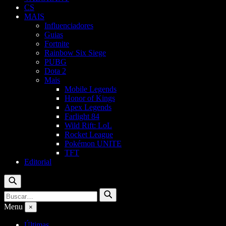
CS
MAIS
Influenciadores
Guias
Fortnite
Rainbow Six Siege
PUBG
Dota 2
Mais
Mobile Legends
Honor of Kings
Apex Legends
Farlight 84
Wild Rift: LoL
Rocket League
Pokémon UNITE
TFT
Editorial
Buscar
Buscar
Buscar
por:
Menu
×
Últimas