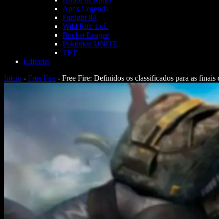
Apex Legends
Farlight 84
Wild Rift: LoL
Rocket League
Pokémon UNITE
TFT
Editorial
Início
-
Free Fire
-
Free Fire: Definidos os classificados para as finai