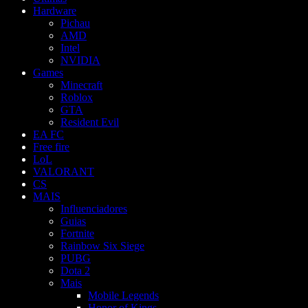
Hardware
Pichau
AMD
Intel
NVIDIA
Games
Minecraft
Roblox
GTA
Resident Evil
EA FC
Free fire
LoL
VALORANT
CS
MAIS
Influenciadores
Guias
Fortnite
Rainbow Six Siege
PUBG
Dota 2
Mais
Mobile Legends
Honor of Kings