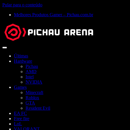
Pular para o conteúdo
Melhores Produtos Gamer – Pichau.com.br
Abrir
menu
Últimas
Hardware
Pichau
AMD
Intel
NVIDIA
Games
Minecraft
Roblox
GTA
Resident Evil
EA FC
Free fire
LoL
VALORANT