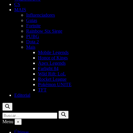
CS
MAIS
Influenciadores
Guias
Fortnite
Rainbow Six Siege
PUBG
Dota 2
Mais
Mobile Legends
Honor of Kings
Apex Legends
Farlight 84
Wild Rift: LoL
Rocket League
Pokémon UNITE
TFT
Editorial
Buscar
Buscar
Buscar
por:
Menu
×
Últimas