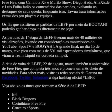
Free Fire, com Camilota XP e Murilo Show. Diego Hads, AnaXisdê
e Luis Folha farão os comentários das partidas, avaliando os
destaques de cada queda. Enquanto isso, Tawna trará informações
extras dos pro players e equipes.
Os fãs que assistirem às partidas da LBFF por meio da BOOYAH!
poderão ganhar dropzins diretamente no jogo.
As partidas da 1ª etapa da LBFF tiveram mais de 40 milhões de
visualizações, levando em consideração as transmissões do
YouTube, SporTV e BOOYAH!. A grande final, no dia 15 de
março, teve pico com mais de 591 mil espectadores simultâneos, que
viram a Team Liquid ser coroada campeã.
A data de volta da LBFF, 22 de agosto, marca também o aniversário
de Free Fire, que completa três anos e promete um mês cheio de
novidades. Para saber mais, visite as redes sociais da Garena no
Facebook
,
Twitter
,
Instagram
a siga hashtag oficial #LBFF.
Veja abaixo os times que formam a Série A da LBFF:
B4
Black Dragons
Corinthians Free Fire
Cruzeiro eSports