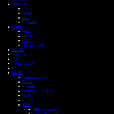
Hardware
Pichau
AMD
Intel
NVIDIA
Games
Minecraft
Roblox
GTA
Resident Evil
EA FC
Free fire
LoL
VALORANT
CS
MAIS
Influenciadores
Guias
Fortnite
Rainbow Six Siege
PUBG
Dota 2
Mais
Mobile Legends
Honor of Kings