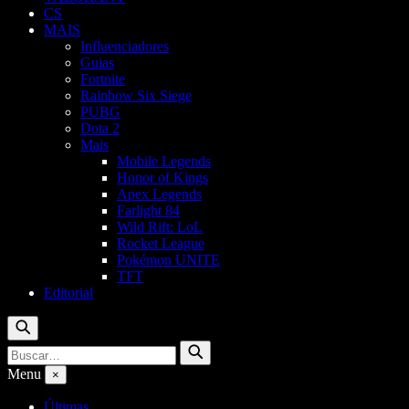
CS
MAIS
Influenciadores
Guias
Fortnite
Rainbow Six Siege
PUBG
Dota 2
Mais
Mobile Legends
Honor of Kings
Apex Legends
Farlight 84
Wild Rift: LoL
Rocket League
Pokémon UNITE
TFT
Editorial
Buscar
Buscar
Buscar
por:
Menu
×
Últimas