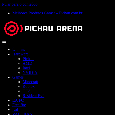
Pular para o conteúdo
Melhores Produtos Gamer – Pichau.com.br
Abrir
menu
Últimas
Hardware
Pichau
AMD
Intel
NVIDIA
Games
Minecraft
Roblox
GTA
Resident Evil
EA FC
Free fire
LoL
VALORANT