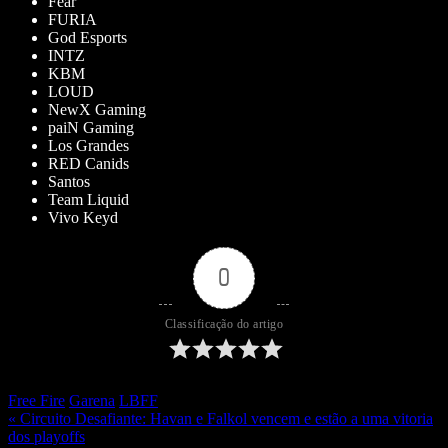
Fear
FURIA
God Esports
INTZ
KBM
LOUD
NewX Gaming
paiN Gaming
Los Grandes
RED Canids
Santos
Team Liquid
Vivo Keyd
0
Classificação do artigo
Free Fire
Garena
LBFF
« Circuito Desafiante: Havan e Falkol vencem e estão a uma vitoria
dos playoffs