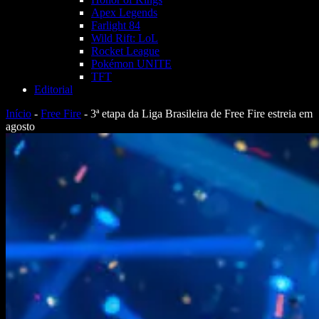
Apex Legends
Farlight 84
Wild Rift: LoL
Rocket League
Pokémon UNITE
TFT
Editorial
Início
-
Free Fire
-
3ª etapa da Liga Brasileira de Free Fire estreia em
agosto