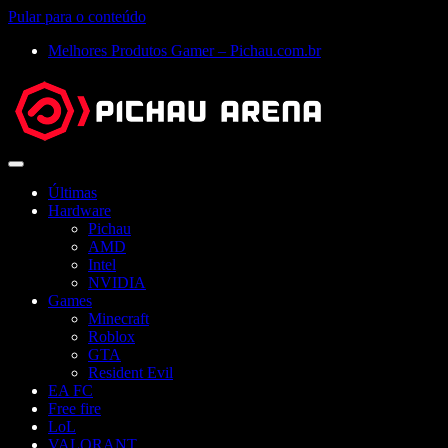
Pular para o conteúdo
Melhores Produtos Gamer – Pichau.com.br
Abrir
menu
Últimas
Hardware
Pichau
AMD
Intel
NVIDIA
Games
Minecraft
Roblox
GTA
Resident Evil
EA FC
Free fire
LoL
VALORANT