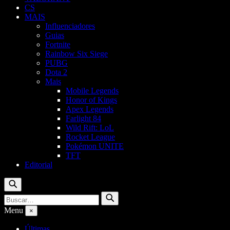
CS
MAIS
Influenciadores
Guias
Fortnite
Rainbow Six Siege
PUBG
Dota 2
Mais
Mobile Legends
Honor of Kings
Apex Legends
Farlight 84
Wild Rift: LoL
Rocket League
Pokémon UNITE
TFT
Editorial
Buscar
Buscar
Buscar
por:
Menu
×
Últimas