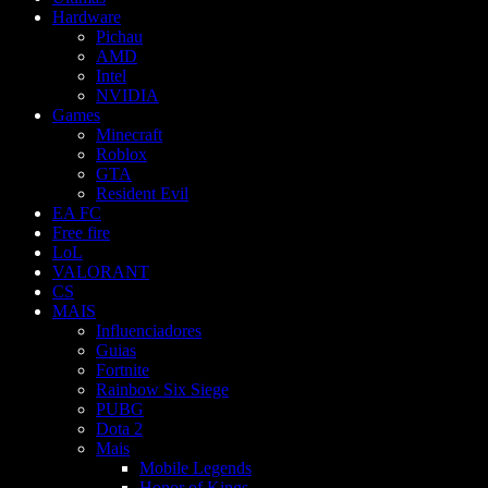
Hardware
Pichau
AMD
Intel
NVIDIA
Games
Minecraft
Roblox
GTA
Resident Evil
EA FC
Free fire
LoL
VALORANT
CS
MAIS
Influenciadores
Guias
Fortnite
Rainbow Six Siege
PUBG
Dota 2
Mais
Mobile Legends
Honor of Kings