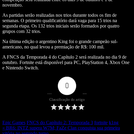
novembro.
As partidas serão realizadas nos trios durante todos os fim de
semanas. O primeiro qualificatório dará vaga para 15 trios na
segunda etapa. Os 132 trios iniciais serão formados por quatro
grupos com 32 trios.
Na última edição o argentino King foi o grande campeão sul-
americano, no qual levou a premiação de R$: 100 mil.
A FNCS da Temporada 4 do Capítulo 2 será realizada no dia 9 de
outubro. Fortnite está disponível para PC, PlayStation 4, Xbox One
e Nintendo Switch.
0
Classificação do artigo
Epic Games
FNCS do Capítulo 2: Temporada 3
fortnite
k1ng
« BR6: INTZ supera W7M; FaZe Clan conquista sua primeira
vitória no segundo turno