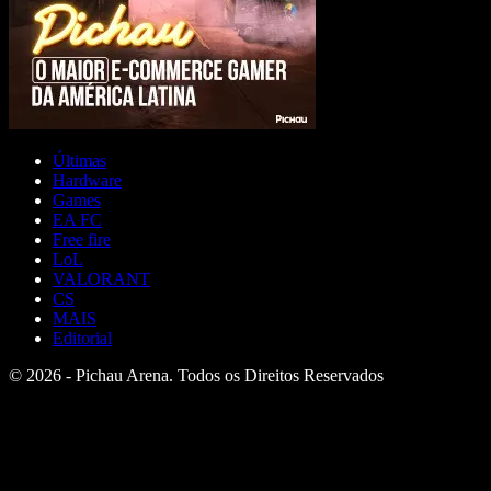
Últimas
Hardware
Games
EA FC
Free fire
LoL
VALORANT
CS
MAIS
Editorial
© 2026 - Pichau Arena. Todos os Direitos Reservados