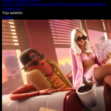
CS:GO: FURIA volta ao top 4 da HLTV após o titulo da ESL Pro
League S12 »
Veja também
Games